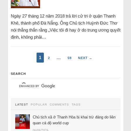
Ngày 27 tháng 12 năm 2018 trả lời cử tri ở quận Thanh
Khê, thành phố Đà Nẵng. Ông Chủ tịch Huỳnh Đức Thơ
nói thẳng thắn rằng „Việc tôi đi hay ở do trung ương quyết
định, không phải…
1
…
2
59
NEXT →
SEARCH
LATEST
POPULAR
COMMENTS
TAGS
Chủ tịch xã ở Thanh Hóa bị khai trừ đảng do liên
quan cá độ world cup
06/08/2026