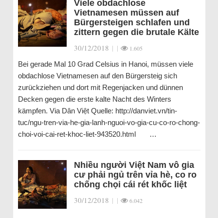
Viele obdachlose
Vietnamesen müssen auf
Bürgersteigen schlafen und
zittern gegen die brutale Kälte
30/12/2018
|
|
1.605
Bei gerade Mal 10 Grad Celsius in Hanoi, müssen viele
obdachlose Vietnamesen auf den Bürgersteig sich
zurückziehen und dort mit Regenjacken und dünnen
Decken gegen die erste kalte Nacht des Winters
kämpfen. Via Dân Việt Quelle: http://danviet.vn/tin-
tuc/ngu-tren-via-he-gia-lanh-nguoi-vo-gia-cu-co-ro-chong-
choi-voi-cai-ret-khoc-liet-943520.html …
Nhiều người Việt Nam vô gia
cư phải ngủ trên vỉa hè, co ro
chống chọi cái rét khốc liệt
30/12/2018
|
|
6.042