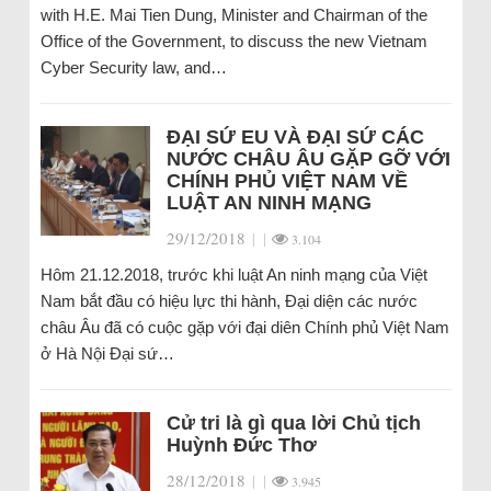
with H.E. Mai Tien Dung, Minister and Chairman of the
Office of the Government, to discuss the new Vietnam
Cyber Security law, and…
ĐẠI SỨ EU VÀ ĐẠI SỨ CÁC
NƯỚC CHÂU ÂU GẶP GỠ VỚI
CHÍNH PHỦ VIỆT NAM VỀ
LUẬT AN NINH MẠNG
29/12/2018
|
|
3.104
Hôm 21.12.2018, trước khi luật An ninh mạng của Việt
Nam bắt đầu có hiệu lực thi hành, Đại diện các nước
châu Âu đã có cuộc gặp với đại diên Chính phủ Việt Nam
ở Hà Nội Đại sứ…
Cử tri là gì qua lời Chủ tịch
Huỳnh Đức Thơ
28/12/2018
|
|
3.945