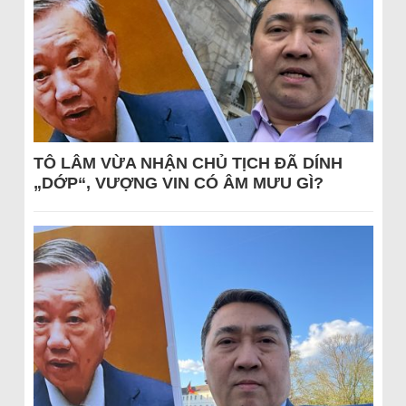
TÔ LÂM VỪA NHẬN CHỦ TỊCH ĐÃ DÍNH
„DỚP“, VƯỢNG VIN CÓ ÂM MƯU GÌ?