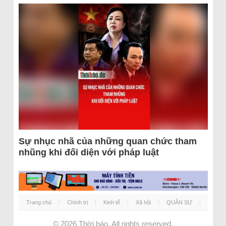
Sự nhục nhã của những quan chức tham
nhũng khi đối diện với pháp luật
Trang chủ
Chính trị
Kinh tế
Xã hội
QUÂN SỰ
© 2026
Thời báo
. All rights reserved.