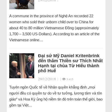
A commune in the province of Nghệ An recorded 22
women who sold their unborn child over to China for
about 40 to 80 million Vietnamese Đồng (approximately
1,700 – 3,500 US-Dollars). According to an article of the
Vietnamese online…
Đại sứ Mỹ Daniel Kritenbrink
đến thăm Thiền sư Thích Nhất
Hạnh tại chùa Từ Hiếu thành
phố Huế
29/12/2018
|
|
3.415
Tuyên ngôn Quốc tế về Nhân quyền khẳng định „mọi
người đều có quyền tự do về tư tưởng, lương tâm và tôn
giáo“ và Hoa Kỳ ủng hộ niềm tin đó trên toàn thế giới, bao
gồm tại Việt…