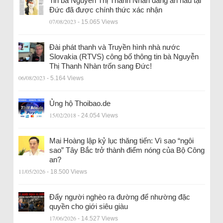
Tin bà Nguyễn Thị Thanh Nhàn đang ẩn náu tại
Đức đã được chính thức xác nhận
07/08/2023
- 15.065 Views
Đài phát thanh và Truyền hình nhà nước
Slovakia (RTVS) công bố thông tin bà Nguyễn
Thị Thanh Nhàn trốn sang Đức!
06/08/2023
- 5.164 Views
Ủng hộ Thoibao.de
15/02/2018
- 24.054 Views
Mai Hoàng lập kỷ lục thăng tiến: Vì sao “ngôi
sao” Tây Bắc trở thành điểm nóng của Bộ Công
an?
11/05/2026
- 18.500 Views
Đẩy người nghèo ra đường để nhường đặc
quyền cho giới siêu giàu
17/06/2026
- 14.527 Views