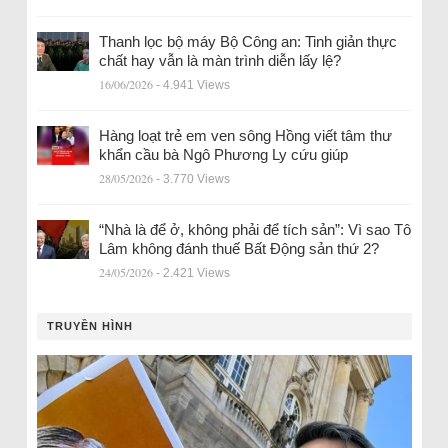
Thanh lọc bộ máy Bộ Công an: Tinh giản thực
chất hay vẫn là màn trình diễn lấy lệ?
16/06/2026
- 4.941 Views
Hàng loạt trẻ em ven sông Hồng viết tâm thư
khẩn cầu bà Ngô Phương Ly cứu giúp
28/05/2026
- 3.770 Views
“Nhà là để ở, không phải để tích sản”: Vì sao Tô
Lâm không đánh thuế Bất Động sản thứ 2?
24/05/2026
- 2.421 Views
TRUYỀN HÌNH