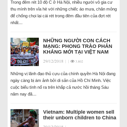
Trong đêm rét 10 độ C ở Hà Nội, nhiều người vô gia cư
thu mình trên vỉa hè với những chiếc áo mưa, chăn mỏng
để chống chọi lại cái rét trong đêm đầu tiên của đợt rét
nhất…
NHỮNG NGƯỜI CON CÁCH
MẠNG: PHONG TRÀO PHẢN
KHÁNG MỚI TẠI VIỆT NAM
29/12/2018
|
|
3.802
Những vị lãnh đạo thủ cựu của chính quyền Hà Nội đang
ngày càng bị ám ảnh bởi di sản của Hồ Chí Minh. Việc
cuộc biểu tình nổ ra trên khắp cả nước hồi tháng Sáu
năm nay đã…
Vietnam: Multiple women sell
their unborn children to China
29/12/2018
|