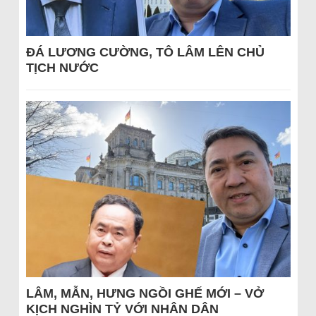
ĐÁ LƯƠNG CƯỜNG, TÔ LÂM LÊN CHỦ
TỊCH NƯỚC
LÂM, MẪN, HƯNG NGỒI GHẾ MỚI – VỞ
KỊCH NGHÌN TỶ VỚI NHÂN DÂN