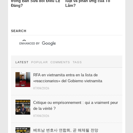
trong Ban Sửa đổi Điều Lệ
luật và phản ứng của Tô
Đảng?
Lâm?
SEARCH
LATEST
POPULAR
COMMENTS
TAGS
RFA en vietnamita entra en la lista de
«reaccionarios» del Gobierno vietnamita
07/08/2026
Critique ou emprisonnement : qui a vraiment peur
de la vérité ?
07/08/2026
베트남 변호사 연합회, 곧 해체될 전망