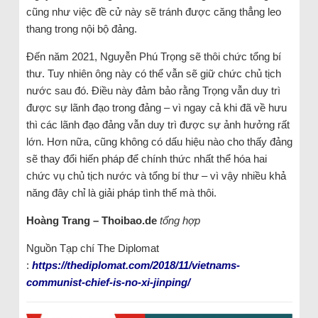
cũng như việc đề cử này sẽ tránh được căng thẳng leo
thang trong nội bộ đảng.
Đến năm 2021, Nguyễn Phú Trọng sẽ thôi chức tổng bí
thư. Tuy nhiên ông này có thể vẫn sẽ giữ chức chủ tịch
nước sau đó. Điều này đảm bảo rằng Trọng vẫn duy trì
được sự lãnh đạo trong đảng – vì ngay cả khi đã về hưu
thì các lãnh đạo đảng vẫn duy trì được sự ảnh hưởng rất
lớn. Hơn nữa, cũng không có dấu hiệu nào cho thấy đảng
sẽ thay đổi hiến pháp để chính thức nhất thể hóa hai
chức vụ chủ tịch nước và tổng bí thư – vì vậy nhiều khả
năng đây chỉ là giải pháp tình thế mà thôi.
Hoàng Trang – Thoibao.de
tổng hợp
Nguồn Tạp chí The Diplomat
:
https://thediplomat.com/2018/11/vietnams-
communist-chief-is-no-xi-jinping/