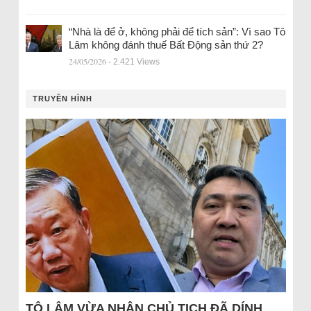
“Nhà là để ở, không phải để tích sản”: Vì sao Tô
Lâm không đánh thuế Bất Động sản thứ 2?
24/05/2026
- 2.421 Views
TRUYỀN HÌNH
TÔ LÂM VỪA NHẬN CHỦ TỊCH ĐÃ DÍNH