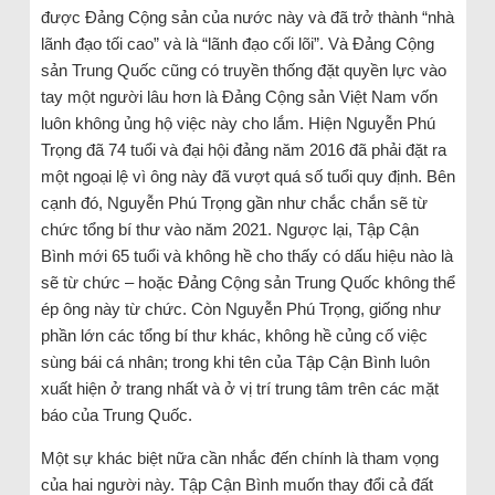
được Đảng Cộng sản của nước này và đã trở thành “nhà
lãnh đạo tối cao” và là “lãnh đạo cối lõi”. Và Đảng Cộng
sản Trung Quốc cũng có truyền thống đặt quyền lực vào
tay một người lâu hơn là Đảng Cộng sản Việt Nam vốn
luôn không ủng hộ việc này cho lắm. Hiện Nguyễn Phú
Trọng đã 74 tuổi và đại hội đảng năm 2016 đã phải đặt ra
một ngoại lệ vì ông này đã vượt quá số tuổi quy định. Bên
cạnh đó, Nguyễn Phú Trọng gần như chắc chắn sẽ từ
chức tổng bí thư vào năm 2021. Ngược lại, Tập Cận
Bình mới 65 tuổi và không hề cho thấy có dấu hiệu nào là
sẽ từ chức – hoặc Đảng Cộng sản Trung Quốc không thể
ép ông này từ chức. Còn Nguyễn Phú Trọng, giống như
phần lớn các tổng bí thư khác, không hề củng cố việc
sùng bái cá nhân; trong khi tên của Tập Cận Bình luôn
xuất hiện ở trang nhất và ở vị trí trung tâm trên các mặt
báo của Trung Quốc.
Một sự khác biệt nữa cần nhắc đến chính là tham vọng
của hai người này. Tập Cận Bình muốn thay đổi cả đất