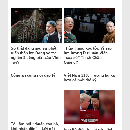
Sự thật đằng sau sự phát
Thừa thắng xốc tới: Vì sao
triển thần kỳ: Dòng xe tắc
lực lượng Dư Luận Viên
nghẽn 3 tiếng trên cầu Vĩnh
“xóa sổ” Thích Chân
Tuy?
Quang?
Công an cũng nói đạo lý
Việt Nam 2130: Tương lai xa
hơn cả một thế kỷ
Tô Lâm nói “thuận cán bộ,
khổ nhân dân” – Lời nói
Hoa Kỳ điều tra tài sản lãnh