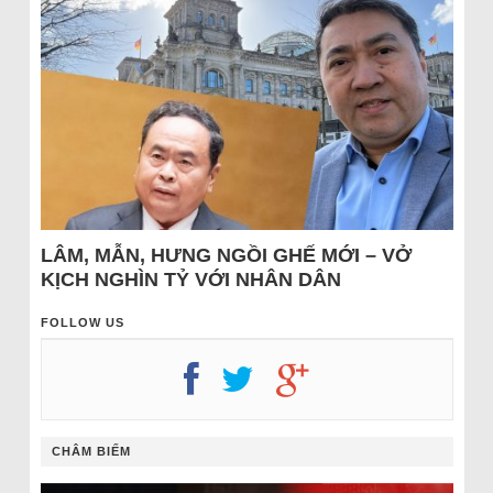
LÂM, MẪN, HƯNG NGỒI GHẾ MỚI – VỞ
KỊCH NGHÌN TỶ VỚI NHÂN DÂN
FOLLOW US
CHÂM BIẾM