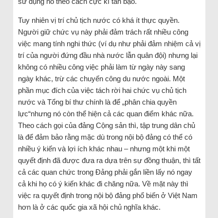
sử dụng nó theo cách cực kì tàn bạo.
Tuy nhiên vị trí chủ tịch nước có khá ít thực quyền.
Người giữ chức vụ này phải đảm trách rất nhiều công
việc mang tính nghi thức (ví dụ như phải đảm nhiệm cả vị
trí của người đứng đầu nhà nước lẫn quân đội) nhưng lại
không có nhiều công việc phải làm từ ngày này sang
ngày khác, trừ các chuyến công du nước ngoài. Một
phần mục đích của việc tách rời hai chức vụ chủ tịch
nước và Tổng bí thư chính là để „phân chia quyền
lực“nhưng nó còn thể hiện cả các quan điểm khác nữa.
Theo cách gọi của đảng Cộng sản thì, tập trung dân chủ
là để đảm bảo rằng mặc dù trong nội bộ đảng có thể có
nhiều ý kiến và lợi ích khác nhau – nhưng một khi một
quyết định đã được đưa ra dựa trên sự đồng thuận, thì tất
cả các quan chức trong Đảng phải gắn liền lấy nó ngay
cả khi họ có ý kiến khác đi chăng nữa. Về mặt này thì
việc ra quyết định trong nội bộ đảng phổ biến ở Việt Nam
hơn là ở các quốc gia xã hội chủ nghĩa khác.