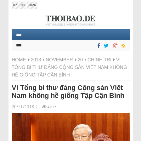
07
08
2026
HOME
2018
NOVEMBER
20
CHÍNH TRỊ
VỊ
TỔNG BÍ THƯ ĐẢNG CỘNG SẢN VIỆT NAM KHÔNG
HỀ GIỐNG TẬP CẬN BÌNH
Vị Tổng bí thư đảng Cộng sản Việt
Nam không hề giống Tập Cận Bình
20/11/2018
|
|
4.672