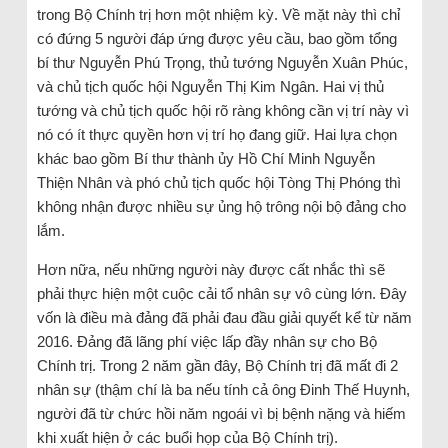
trong Bộ Chính trị hơn một nhiệm kỳ. Về mặt này thì chỉ
có đứng 5 người đáp ứng được yêu cầu, bao gồm tổng
bí thư Nguyễn Phú Trọng, thủ tướng Nguyễn Xuân Phúc,
và chủ tịch quốc hội Nguyễn Thị Kim Ngân. Hai vị thủ
tướng và chủ tịch quốc hội rõ ràng không cần vị trí này vì
nó có ít thực quyền hơn vị trí họ đang giữ. Hai lựa chọn
khác bao gồm Bí thư thành ủy Hồ Chí Minh Nguyễn
Thiện Nhân và phó chủ tịch quốc hội Tòng Thị Phóng thì
không nhận được nhiều sự ủng hộ trông nội bộ đảng cho
lắm.
Hơn nữa, nếu những người này được cất nhắc thì sẽ
phải thực hiện một cuộc cải tổ nhân sự vô cùng lớn. Đây
vốn là điều mà đảng đã phải đau đầu giải quyết kể từ năm
2016. Đảng đã lãng phí việc lấp đầy nhân sự cho Bộ
Chính trị. Trong 2 năm gần đây, Bộ Chính trị đã mất đi 2
nhân sự (thậm chí là ba nếu tính cả ông Đinh Thế Huynh,
người đã từ chức hồi năm ngoái vì bị bệnh nặng và hiếm
khi xuất hiện ở các buổi họp của Bộ Chính trị).