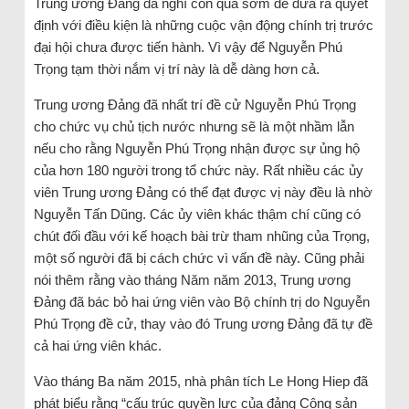
Trung ương Đảng đã nghĩ còn quá sớm để đưa ra quyết
định với điều kiện là những cuộc vận động chính trị trước
đại hội chưa được tiến hành. Vì vậy để Nguyễn Phú
Trọng tạm thời nắm vị trí này là dễ dàng hơn cả.
Trung ương Đảng đã nhất trí đề cử Nguyễn Phú Trọng
cho chức vụ chủ tịch nước nhưng sẽ là một nhầm lẫn
nếu cho rằng Nguyễn Phú Trọng nhận được sự ủng hộ
của hơn 180 người trong tổ chức này. Rất nhiều các ủy
viên Trung ương Đảng có thể đạt được vị này đều là nhờ
Nguyễn Tấn Dũng. Các ủy viên khác thậm chí cũng có
chút đối đầu với kế hoạch bài trừ tham nhũng của Trọng,
một số người đã bị cách chức vì vấn đề này. Cũng phải
nói thêm rằng vào tháng Năm năm 2013, Trung ương
Đảng đã bác bỏ hai ứng viên vào Bộ chính trị do Nguyễn
Phú Trọng đề cử, thay vào đó Trung ương Đảng đã tự đề
cả hai ứng viên khác.
Vào tháng Ba năm 2015, nhà phân tích Le Hong Hiep đã
phát biểu rằng “cấu trúc quyền lực của đảng Cộng sản