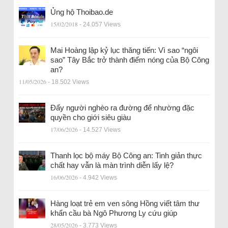
Ủng hộ Thoibao.de
15/02/2018
- 24.057 Views
Mai Hoàng lập kỷ lục thăng tiến: Vì sao “ngôi
sao” Tây Bắc trở thành điểm nóng của Bộ Công
an?
11/05/2026
- 18.502 Views
Đẩy người nghèo ra đường để nhường đặc
quyền cho giới siêu giàu
17/06/2026
- 14.527 Views
Thanh lọc bộ máy Bộ Công an: Tinh giản thực
chất hay vẫn là màn trình diễn lấy lệ?
16/06/2026
- 4.942 Views
Hàng loạt trẻ em ven sông Hồng viết tâm thư
khẩn cầu bà Ngô Phương Ly cứu giúp
28/05/2026
- 3.773 Views