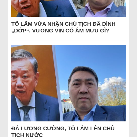
TÔ LÂM VỪA NHẬN CHỦ TỊCH ĐÃ DÍNH
„DỚP“, VƯỢNG VIN CÓ ÂM MƯU GÌ?
ĐÁ LƯƠNG CƯỜNG, TÔ LÂM LÊN CHỦ
TỊCH NƯỚC