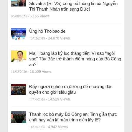
Slovakia (RTVS) công bố thông tin bà Nguyễn
Thị Thanh Nhàn trốn sang Đức!
06/08/2023
- 5.165 Views
Ủng hộ Thoibao.de
15/02/2018
- 24.070 Views
Mai Hoàng lập kỷ lục thăng tiến: Vì sao “ngôi
sao” Tây Bắc trở thành điểm nóng của Bộ Công
an?
11/05/2026
- 18.509 Views
Đẩy người nghèo ra đường để nhường đặc
quyền cho giới siêu giàu
17/06/2026
- 14.529 Views
Thanh lọc bộ máy Bộ Công an: Tinh giản thực
chất hay vẫn là màn trình diễn lấy lệ?
16/06/2026
- 4.942 Views