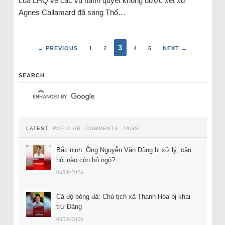
của LHQ về các vụ hành quyết không được xét xử
Agnes Callamard đã sang Thổ…
3
← PREVIOUS
1
2
4
5
NEXT →
SEARCH
LATEST
POPULAR
COMMENTS
TAGS
Bắc ninh: Ông Nguyễn Văn Dũng bị xử lý, câu
hỏi nào còn bỏ ngỏ?
08/08/2026
Cá độ bóng đá: Chủ tịch xã Thanh Hóa bị khai
trừ Đảng
08/08/2026