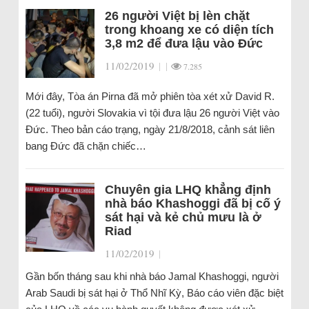
26 người Việt bị lèn chặt
trong khoang xe có diện tích
3,8 m2 để đưa lậu vào Đức
11/02/2019
|
|
7.285
Mới đây, Tòa án Pirna đã mở phiên tòa xét xử David R.
(22 tuổi), người Slovakia vì tội đưa lậu 26 người Việt vào
Đức. Theo bản cáo trạng, ngày 21/8/2018, cảnh sát liên
bang Đức đã chặn chiếc…
Chuyên gia LHQ khẳng định
nhà báo Khashoggi đã bị cố ý
sát hại và kẻ chủ mưu là ở
Riad
11/02/2019
|
Gần bốn tháng sau khi nhà báo Jamal Khashoggi, người
Arab Saudi bị sát hại ở Thổ Nhĩ Kỳ, Báo cáo viên đặc biệt