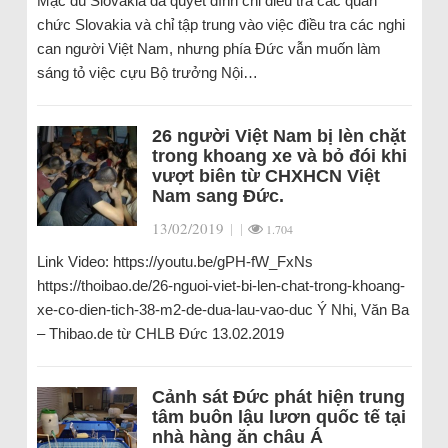
Mặc dù Slovakia đã quyết đình chỉ điều tra các quan
chức Slovakia và chỉ tập trung vào việc điều tra các nghi
can người Việt Nam, nhưng phía Đức vẫn muốn làm
sáng tỏ việc cựu Bộ trưởng Nội…
26 người Việt Nam bị lèn chặt
trong khoang xe và bỏ đói khi
vượt biên từ CHXHCN Việt
Nam sang Đức.
13/02/2019
|
|
1.704
Link Video: https://youtu.be/gPH-fW_FxNs
https://thoibao.de/26-nguoi-viet-bi-len-chat-trong-khoang-
xe-co-dien-tich-38-m2-de-dua-lau-vao-duc Ý Nhi, Văn Ba
– Thibao.de từ CHLB Đức 13.02.2019
Cảnh sát Đức phát hiện trung
tâm buôn lậu lươn quốc tế tại
nhà hàng ăn châu Á