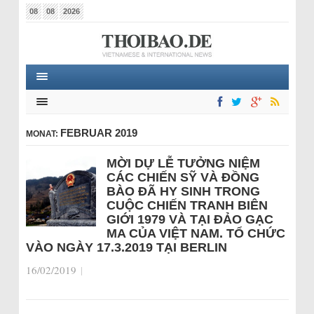
08
08
2026
FEBRUAR 2019
MONAT:
MỜI DỰ LỄ TƯỞNG NIỆM
CÁC CHIẾN SỸ VÀ ĐỒNG
BÀO ĐÃ HY SINH TRONG
CUỘC CHIẾN TRANH BIÊN
GIỚI 1979 VÀ TẠI ĐẢO GẠC
MA CỦA VIỆT NAM. TỔ CHỨC
VÀO NGÀY 17.3.2019 TẠI BERLIN
16/02/2019
|