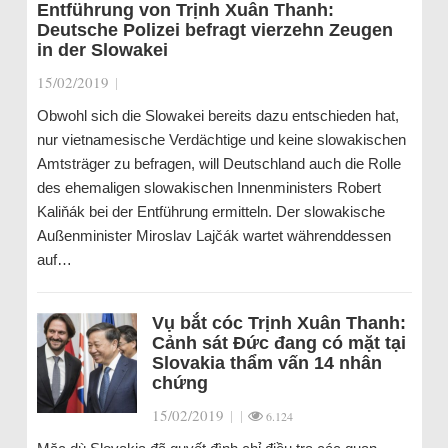
Entführung von Trịnh Xuân Thanh:
Deutsche Polizei befragt vierzehn Zeugen
in der Slowakei
15/02/2019
|
Obwohl sich die Slowakei bereits dazu entschieden hat,
nur vietnamesische Verdächtige und keine slowakischen
Amtsträger zu befragen, will Deutschland auch die Rolle
des ehemaligen slowakischen Innenministers Robert
Kaliňák bei der Entführung ermitteln. Der slowakische
Außenminister Miroslav Lajčák wartet währenddessen
auf…
Vụ bắt cóc Trịnh Xuân Thanh:
Cảnh sát Đức đang có mặt tại
Slovakia thẩm vấn 14 nhân
chứng
15/02/2019
|
|
6.124