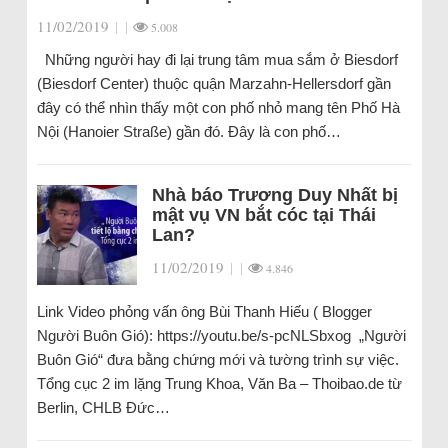
11/02/2019
|
|
5.008
Những người hay đi lại trung tâm mua sắm ở Biesdorf
(Biesdorf Center) thuộc quận Marzahn-Hellersdorf gần
đây có thể nhìn thấy một con phố nhỏ mang tên Phố Hà
Nội (Hanoier Straße) gần đó. Đây là con phố…
Nhà báo Trương Duy Nhất bị
mật vụ VN bắt cóc tại Thái
Lan?
11/02/2019
|
|
4.846
Link Video phỏng vấn ông Bùi Thanh Hiếu ( Blogger
Người Buôn Gió): https://youtu.be/s-pcNLSbxog „Người
Buôn Gió“ đưa bằng chứng mới và tường trình sự việc.
Tổng cục 2 im lặng Trung Khoa, Văn Ba – Thoibao.de từ
Berlin, CHLB Đức…