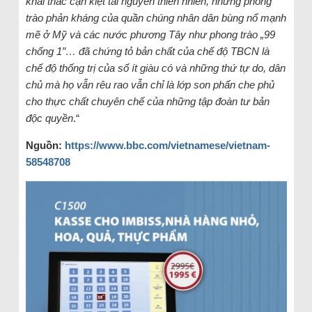
khai thác cạn kiệt tài nguyên thiên nhiên, những phong
trào phản kháng của quần chúng nhân dân bùng nổ mạnh
mẽ ở Mỹ và các nước phương Tây như phong trào „99
chống 1″… đã chứng tỏ bản chất của chế độ TBCN là
chế độ thống trị của số ít giàu có và những thứ tự do, dân
chủ mà họ vẫn rêu rao vẫn chỉ là lớp son phấn che phủ
cho thực chất chuyên chế của những tập đoàn tư bản
độc quyền
.“
Ngu
ồ
n:
https://www.bbc.com/vietnamese/vietnam-
58548708