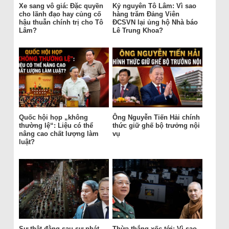
Xe sang vô giá: Đặc quyền
Kỷ nguyên Tô Lâm: Vì sao
cho lãnh đạo hay củng cố
hàng trăm Đảng Viên
hậu thuẫn chính trị cho Tô
ĐCSVN lại ủng hộ Nhà báo
Lâm?
Lê Trung Khoa?
Quốc hội họp „không
Ông Nguyễn Tiến Hải chính
thường lệ“: Liệu có thể
thức giữ ghế bộ trưởng nội
nâng cao chất lượng làm
vụ
luật?
Sự thật đằng sau sự phát
Thừa thắng xốc tới: Vì sao