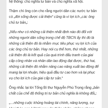
hệ thống: chủ nghĩa tư bản và chủ nghĩa xã hội.
Thậm chí ông còn cho rằng người dân các nước tư bản
có „
đời sống được cải thiện“ cũng là vì lợi ích „các ông
chủ tư bản
„:
„
Nếu như có những cải thiện nhất định nào đó đối với
những người dân sống trong chế độ TBCN ấy thì đó là
những cải thiện đó là nhằm mục tiêu phục vụ lợi ích của
các ông chủ tư bản. Hay nói cụ thể hơn, thứ nhất, những
cải thiện đó là kết quả của quá trình đấu tranh của giai
cấp công nhân và nhân dân lao động đạt được, thứ hai,
những cải thiện đó nhằm nâng cao năng xuất lao động để
mang lại lợi nhuận, hiệu quả đầu tư cao hơn và lại phục
vụ cho lợi ích của giai cấp tư sản
.“
Ông nhắc lại lời Tổng Bí thư Nguyễn Phú Trọng rằng „
bản
chất của chế độ thống trị tư bản chủ nghĩa là không đổi
„:
„…
những cuộc khủng hoảng tài chính, năng lượng, sự