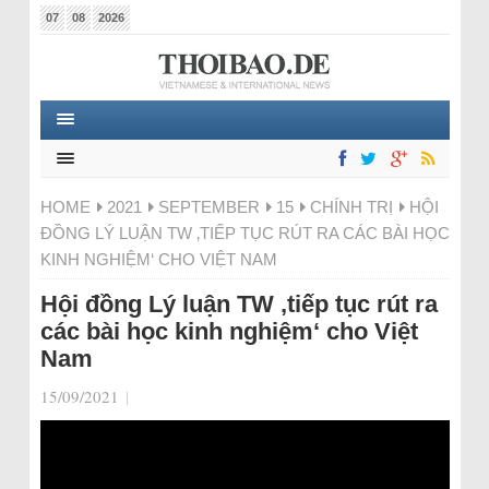
07
08
2026
HOME
2021
SEPTEMBER
15
CHÍNH TRỊ
HỘI
ĐỒNG LÝ LUẬN TW ‚TIẾP TỤC RÚT RA CÁC BÀI HỌC
KINH NGHIỆM‘ CHO VIỆT NAM
Hội đồng Lý luận TW ‚tiếp tục rút ra
các bài học kinh nghiệm‘ cho Việt
Nam
15/09/2021
|