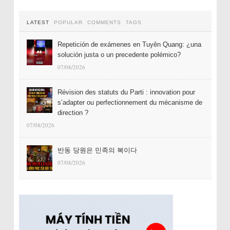
LATEST
POPULAR
COMMENTS
TAGS
Repetición de exámenes en Tuyên Quang: ¿una
solución justa o un precedente polémico?
07/08/2026
Révision des statuts du Parti : innovation pour
s’adapter ou perfectionnement du mécanisme de
direction ?
07/08/2026
반동 당원은 민족의 복이다
07/08/2026