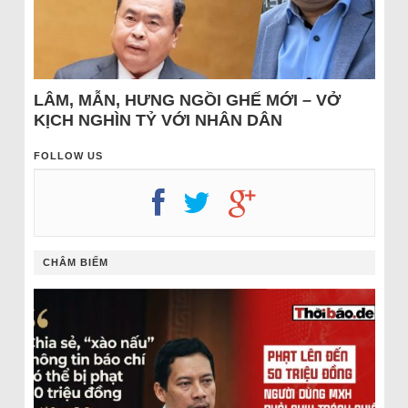
LÂM, MẪN, HƯNG NGỒI GHẾ MỚI – VỞ
KỊCH NGHÌN TỶ VỚI NHÂN DÂN
FOLLOW US
CHÂM BIẾM