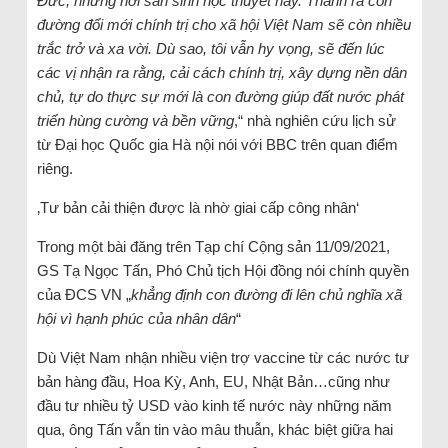
Đức, những nơi sản sinh học thuyết này. Thành ra con
đường đổi mới chính trị cho xã hội Việt Nam sẽ còn nhiều
trắc trở và xa vời. Dù sao, tôi vẫn hy vọng, sẽ đến lúc
các vị nhận ra rằng, cải cách chính trị, xây dựng nền dân
chủ, tự do thực sự mới là con đường giúp đất nước phát
triển hùng cường và bền vững
,“ nhà nghiên cứu lịch sử
từ Đại học Quốc gia Hà nội nói với BBC trên quan điểm
riêng.
‚Tư bản cải thiện được là nhờ giai cấp công nhân‘
Trong một bài đăng trên Tạp chí Cộng sản 11/09/2021,
GS Tạ Ngọc Tấn, Phó Chủ tịch Hội đồng nói chính quyền
của ĐCS VN „
khẳng định con đường đi lên chủ nghĩa xã
hội vì hạnh phúc của nhân dân
“
Dù Việt Nam nhận nhiều viện trợ vaccine từ các nước tư
bản hàng đầu, Hoa Kỳ, Anh, EU, Nhật Bản…cũng như
đầu tư nhiều tỷ USD vào kinh tế nước này những năm
qua, ông Tấn vẫn tin vào mâu thuẫn, khác biệt giữa hai