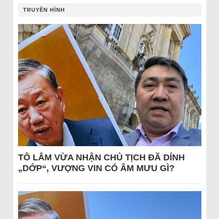
TRUYỀN HÌNH
TÔ LÂM VỪA NHẬN CHỦ TỊCH ĐÃ DÍNH
„DỚP“, VƯỢNG VIN CÓ ÂM MƯU GÌ?