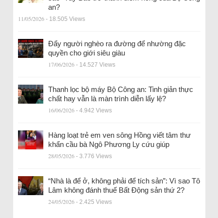
an?
11/05/2026
- 18.505 Views
Đẩy người nghèo ra đường để nhường đặc
quyền cho giới siêu giàu
17/06/2026
- 14.527 Views
Thanh lọc bộ máy Bộ Công an: Tinh giản thực
chất hay vẫn là màn trình diễn lấy lệ?
16/06/2026
- 4.942 Views
Hàng loạt trẻ em ven sông Hồng viết tâm thư
khẩn cầu bà Ngô Phương Ly cứu giúp
28/05/2026
- 3.776 Views
“Nhà là để ở, không phải để tích sản”: Vì sao Tô
Lâm không đánh thuế Bất Động sản thứ 2?
24/05/2026
- 2.425 Views