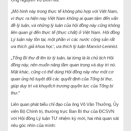
„
Mô hình này trong thực tế không phù hợp với Việt Nam,
vì thực ra hiện nay Việt Nam không ai quan tâm đến vấn
đề lý luận, và những lý luận của hội đồng này cũng không
liên quan gì đến thực tế (thực chất) ở Việt Nam. Hội đồng
Lý luận này tồn tại, một phần vì các nước cộng sản rất
ưa thích ‚giả khoa học‘, ưa thích lý luận Marxist-Leninist.
„
Tổng Bí thư đi lên từ lý luận, lại từng là là chủ tịch Hội
đồng này, nên muốn nâng tầm quan trọng và duy trì nó.
Mặt khác, cũng có thể dùng Hội đồng này như một cơ
quan ủng hộ tuyệt đối các quyết định của Tổng bí thư,
giúp duy trì và khuyếch trương quyền lực của Tổng bí
thư
.“
Liên quan phát biểu chỉ đạo của ông Võ Văn Thưởng, Ủy
viên Bộ Chính trị, thường trực Ban Bí thư của ĐCSVN
với Hội đồng Lý luận TƯ nhiệm kỳ mới, hai nhà quan sát
nêu góc nhìn của mình: