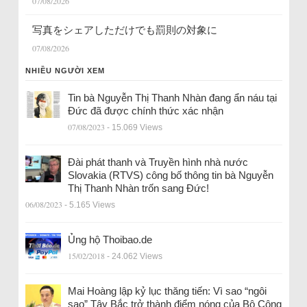
07/08/2026
写真をシェアしただけでも罰則の対象に
07/08/2026
NHIỀU NGƯỜI XEM
Tin bà Nguyễn Thị Thanh Nhàn đang ẩn náu tại
Đức đã được chính thức xác nhận
07/08/2023
- 15.069 Views
Đài phát thanh và Truyền hình nhà nước
Slovakia (RTVS) công bố thông tin bà Nguyễn
Thị Thanh Nhàn trốn sang Đức!
06/08/2023
- 5.165 Views
Ủng hộ Thoibao.de
15/02/2018
- 24.062 Views
Mai Hoàng lập kỷ lục thăng tiến: Vì sao “ngôi
sao” Tây Bắc trở thành điểm nóng của Bộ Công