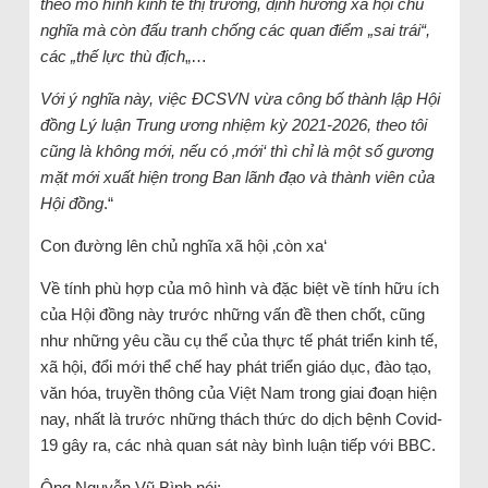
theo mô hình kinh tế thị trường, định hướng xã hội chủ
nghĩa mà còn đấu tranh chống các quan điểm „sai trái“,
các „thế lực thù địch
„…
Với ý nghĩa này, việc ĐCSVN vừa công bố thành lập Hội
đồng Lý luận Trung ương nhiệm kỳ 2021-2026, theo tôi
cũng là không mới, nếu có ‚mới‘ thì chỉ là một số gương
mặt mới xuất hiện trong Ban lãnh đạo và thành viên của
Hội đồng
.“
Con đường lên chủ nghĩa xã hội ‚còn xa‘
Về tính phù hợp của mô hình và đặc biệt về tính hữu ích
của Hội đồng này trước những vấn đề then chốt, cũng
như những yêu cầu cụ thể của thực tế phát triển kinh tế,
xã hội, đổi mới thể chế hay phát triển giáo dục, đào tạo,
văn hóa, truyền thông của Việt Nam trong giai đoạn hiện
nay, nhất là trước những thách thức do dịch bệnh Covid-
19 gây ra, các nhà quan sát này bình luận tiếp với BBC.
Ông Nguyễn Vũ Bình nói: