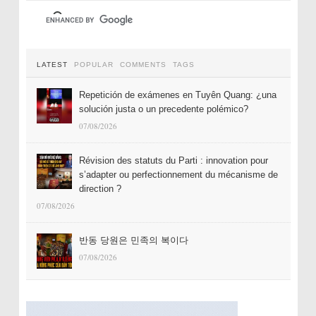
LATEST
POPULAR
COMMENTS
TAGS
Repetición de exámenes en Tuyên Quang: ¿una
solución justa o un precedente polémico?
07/08/2026
Révision des statuts du Parti : innovation pour
s’adapter ou perfectionnement du mécanisme de
direction ?
07/08/2026
반동 당원은 민족의 복이다
07/08/2026