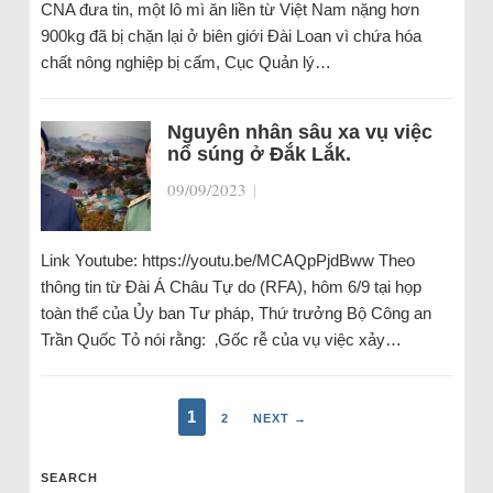
CNA đưa tin, một lô mì ăn liền từ Việt Nam nặng hơn
900kg đã bị chặn lại ở biên giới Đài Loan vì chứa hóa
chất nông nghiệp bị cấm, Cục Quản lý…
Nguyên nhân sâu xa vụ việc
nổ súng ở Đắk Lắk.
09/09/2023
|
Link Youtube: https://youtu.be/MCAQpPjdBww Theo
thông tin từ Đài Á Châu Tự do (RFA), hôm 6/9 tại họp
toàn thể của Ủy ban Tư pháp, Thứ trưởng Bộ Công an
Trần Quốc Tỏ nói rằng: ‚Gốc rễ của vụ việc xảy…
1
2
NEXT →
SEARCH