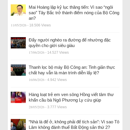
Mai Hoàng lập kỷ lục thăng tiến: Vì sao “ngôi
sao” Tây Bắc trở thành điểm nóng của Bộ Công
an?
11/05/2026
- 18.506 Views
Đẩy người nghèo ra đường để nhường đặc
quyền cho giới siêu giàu
17/06/2026
- 14.527 Views
Thanh lọc bộ máy Bộ Công an: Tinh giản thực
chất hay vẫn là màn trình diễn lấy lệ?
16/06/2026
- 4.942 Views
Hàng loạt trẻ em ven sông Hồng viết tâm thư
khẩn cầu bà Ngô Phương Ly cứu giúp
28/05/2026
- 3.777 Views
“Nhà là để ở, không phải để tích sản”: Vì sao Tô
Lâm không đánh thuế Bất Động sản thứ 2?