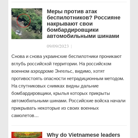
Меры против атак
беспилотников? Россияне
накрывают свои
бомбардировщики
автомобильными шинами
09/09/2023
|
Снова и снова украинские беспилотники проникают
вглубь российской территории. На российском
военном аэродроме Энгельс, видимо, хотят
противостоять опасности нетрадиционным методом.
На спутниковых снимках видны дальние
бомбардировщики, крылья которых прикрыты
автомобильными шинами. Российские войска начали
прикрывать некоторые из своих военных
самолетов…
Why do Vietnamese leaders