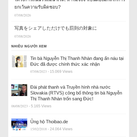
ยกเว้นความรับผิดชอบ?
07/08/2026
写真をシェアしただけでも罰則の対象に
07/08/2026
NHIỀU NGƯỜI XEM
Tin bà Nguyễn Thị Thanh Nhàn đang ẩn náu tại
Đức đã được chính thức xác nhận
07/08/2023
- 15.069 Views
Đài phát thanh và Truyền hình nhà nước
Slovakia (RTVS) công bố thông tin bà Nguyễn
Thị Thanh Nhàn trốn sang Đức!
06/08/2023
- 5.165 Views
Ủng hộ Thoibao.de
15/02/2018
- 24.064 Views