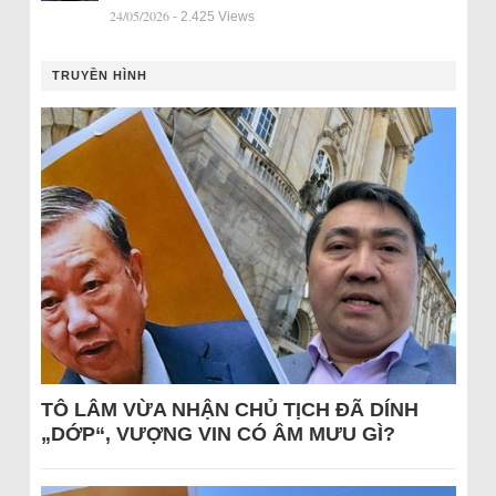
24/05/2026
- 2.425 Views
TRUYỀN HÌNH
TÔ LÂM VỪA NHẬN CHỦ TỊCH ĐÃ DÍNH
„DỚP“, VƯỢNG VIN CÓ ÂM MƯU GÌ?