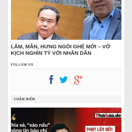
LÂM, MẪN, HƯNG NGỒI GHẾ MỚI – VỞ
KỊCH NGHÌN TỶ VỚI NHÂN DÂN
FOLLOW US
CHÂM BIẾM