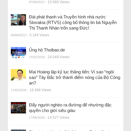
07/08/2023
- 15.060 Views
Đài phát thanh và Truyền hình nhà nước
Slovakia (RTVS) công bố thông tin bà Nguyễn
Thị Thanh Nhàn trốn sang Đức!
06/08/2023
- 5.164 Views
Ủng hộ Thoibao.de
15/02/2018
- 24.049 Views
Mai Hoàng lập kỷ lục thăng tiến: Vì sao “ngôi
sao” Tây Bắc trở thành điểm nóng của Bộ Công
an?
11/05/2026
- 18.498 Views
Đẩy người nghèo ra đường để nhường đặc
quyền cho giới siêu giàu
17/06/2026
- 14.527 Views