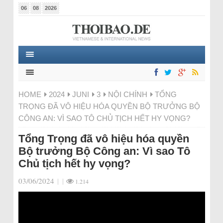
06
08
2026
HOME
2024
JUNI
3
NỘI CHÍNH
TỔNG
TRỌNG ĐÃ VÔ HIỆU HÓA QUYỀN BỘ TRƯỞNG BỘ
CÔNG AN: VÌ SAO TÔ CHỦ TỊCH HẾT HY VỌNG?
Tổng Trọng đã vô hiệu hóa quyền
Bộ trưởng Bộ Công an: Vì sao Tô
Chủ tịch hết hy vọng?
03/06/2024
|
|
1.214