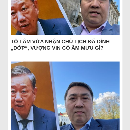
TÔ LÂM VỪA NHẬN CHỦ TỊCH ĐÃ DÍNH
„DỚP“, VƯỢNG VIN CÓ ÂM MƯU GÌ?