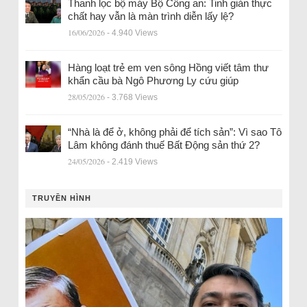
Thanh lọc bộ máy Bộ Công an: Tinh giản thực
chất hay vẫn là màn trình diễn lấy lệ?
16/06/2026
- 4.940 Views
Hàng loạt trẻ em ven sông Hồng viết tâm thư
khẩn cầu bà Ngô Phương Ly cứu giúp
28/05/2026
- 3.768 Views
“Nhà là để ở, không phải để tích sản”: Vì sao Tô
Lâm không đánh thuế Bất Động sản thứ 2?
24/05/2026
- 2.419 Views
TRUYỀN HÌNH