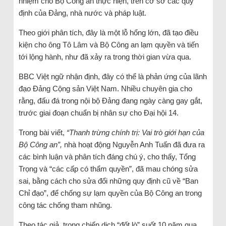
nhiệm cho Bộ Công an thực hiện, trên cơ sở các quy
định của Đảng, nhà nước và pháp luật.
Theo giới phân tích, đây là một lỗ hổng lớn, đã tạo điều
kiện cho ông Tô Lâm và Bộ Công an lạm quyền và tiến
tới lộng hành, như đã xảy ra trong thời gian vừa qua.
BBC Việt ngữ nhận định, đây có thể là phản ứng của lãnh
đạo Đảng Cộng sản Việt Nam. Nhiều chuyên gia cho
rằng, đấu đá trong nội bộ Đảng đang ngày càng gay gắt,
trước giai đoạn chuẩn bị nhân sự cho Đại hội 14.
Trong bài viết,
“Thanh trừng chính trị: Vai trò giới hạn của
Bộ Công an”,
nhà hoạt động Nguyễn Anh Tuấn đã đưa ra
các bình luận và phân tích đáng chú ý, cho thấy, Tổng
Trọng và “các cấp có thẩm quyền”, đã mau chóng sửa
sai, bằng cách cho sửa đổi những quy định cũ về “Ban
Chỉ đạo”, để chống sự lạm quyền của Bộ Công an trong
công tác chống tham nhũng.
Theo tác giả, trong chiến dịch “đốt lò” suốt 10 năm qua,