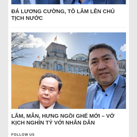
ĐÁ LƯƠNG CƯỜNG, TÔ LÂM LÊN CHỦ
TỊCH NƯỚC
LÂM, MẪN, HƯNG NGỒI GHẾ MỚI – VỞ
KỊCH NGHÌN TỶ VỚI NHÂN DÂN
FOLLOW US