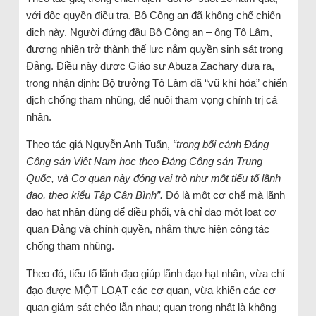
với độc quyền điều tra, Bộ Công an đã khống chế chiến
dịch này. Người đứng đầu Bộ Công an – ông Tô Lâm,
đương nhiên trở thành thế lực nắm quyền sinh sát trong
Đảng. Điều này được Giáo sư Abuza Zachary đưa ra,
trong nhận định: Bộ trưởng Tô Lâm đã “vũ khí hóa” chiến
dịch chống tham nhũng, để nuôi tham vọng chính trị cá
nhân.
Theo tác giả Nguyễn Anh Tuấn,
“trong bối cảnh Đảng
Cộng sản Việt Nam học theo Đảng Cộng sản Trung
Quốc, và Cơ quan này đóng vai trò như một tiểu tổ lãnh
đạo, theo kiểu Tập Cận Bình”.
Đó là một cơ chế mà lãnh
đạo hạt nhân dùng để điều phối, và chỉ đạo một loạt cơ
quan Đảng và chính quyền, nhằm thực hiện công tác
chống tham nhũng.
Theo đó, tiểu tổ lãnh đạo giúp lãnh đạo hạt nhân, vừa chỉ
đạo được MỘT LOẠT các cơ quan, vừa khiến các cơ
quan giám sát chéo lẫn nhau; quan trọng nhất là không