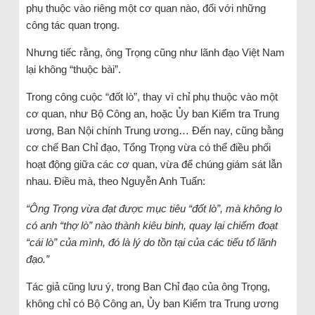
phụ thuộc vào riêng một cơ quan nào, đối với những
công tác quan trọng.
Nhưng tiếc rằng, ông Trọng cũng như lãnh đạo Việt Nam
lại không “thuộc bài”.
Trong công cuộc “đốt lò”, thay vì chỉ phụ thuộc vào một
cơ quan, như Bộ Công an, hoặc Ủy ban Kiểm tra Trung
ương, Ban Nội chính Trung ương… Đến nay, cũng bằng
cơ chế Ban Chỉ đạo, Tổng Trọng vừa có thể điều phối
hoạt động giữa các cơ quan, vừa để chúng giám sát lẫn
nhau. Điều mà, theo Nguyễn Anh Tuấn:
“Ông Trọng vừa đạt được mục tiêu “đốt lò”, mà không lo
có anh “thợ lò” nào thành kiêu binh, quay lại chiếm đoạt
“cái lò” của mình, đó là lý do tồn tại của các tiểu tổ lãnh
đạo.”
Tác giả cũng lưu ý, trong Ban Chỉ đạo của ông Trọng,
không chỉ có Bộ Công an, Ủy ban Kiểm tra Trung ương