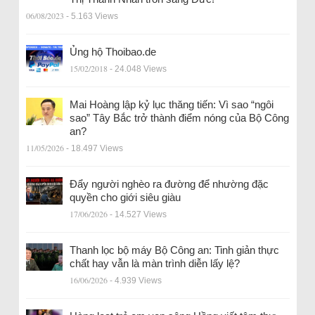
06/08/2023
- 5.163 Views
Ủng hộ Thoibao.de
15/02/2018
- 24.048 Views
Mai Hoàng lập kỷ lục thăng tiến: Vì sao “ngôi
sao” Tây Bắc trở thành điểm nóng của Bộ Công
an?
11/05/2026
- 18.497 Views
Đẩy người nghèo ra đường để nhường đặc
quyền cho giới siêu giàu
17/06/2026
- 14.527 Views
Thanh lọc bộ máy Bộ Công an: Tinh giản thực
chất hay vẫn là màn trình diễn lấy lệ?
16/06/2026
- 4.939 Views