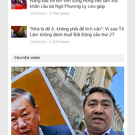
Hàng loạt trẻ em ven sông Hồng viết tâm thư
khẩn cầu bà Ngô Phương Ly cứu giúp
28/05/2026
- 3.768 Views
“Nhà là để ở, không phải để tích sản”: Vì sao Tô
Lâm không đánh thuế Bất Động sản thứ 2?
24/05/2026
- 2.419 Views
TRUYỀN HÌNH