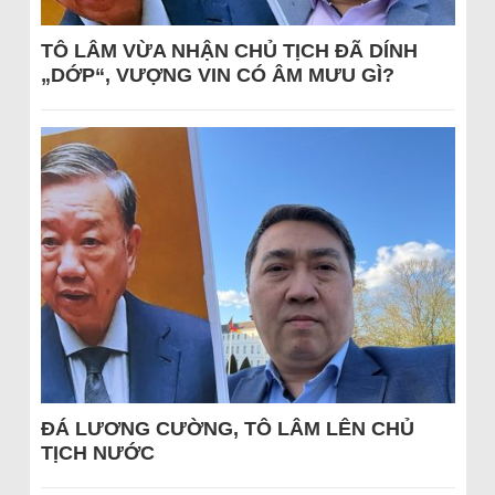
TÔ LÂM VỪA NHẬN CHỦ TỊCH ĐÃ DÍNH
„DỚP“, VƯỢNG VIN CÓ ÂM MƯU GÌ?
ĐÁ LƯƠNG CƯỜNG, TÔ LÂM LÊN CHỦ
TỊCH NƯỚC