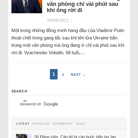
văn phòng chỉ vài phút sau
khi ông rời đi
29/08/2022
|
Một trong những đồng minh hàng đầu của Vladimir Putin
thoát chết trong gang tấc sau khi tên lửa Ukraine bắn
trúng một văn phòng mà ông đang ở chỉ vài phút sau khi
rời đi. Vyacheslav Volodin, 58 tuổi,…
1
2
NEXT →
SEARCH
LATEST
POPULAR
COMMENTS
TAGS
56 Đảng viên, Cán bộ bị cáo buộc tiếp tay lan