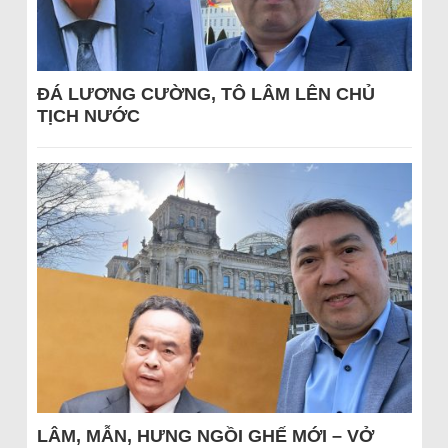
ĐÁ LƯƠNG CƯỜNG, TÔ LÂM LÊN CHỦ
TỊCH NƯỚC
LÂM, MẪN, HƯNG NGỒI GHẾ MỚI – VỞ