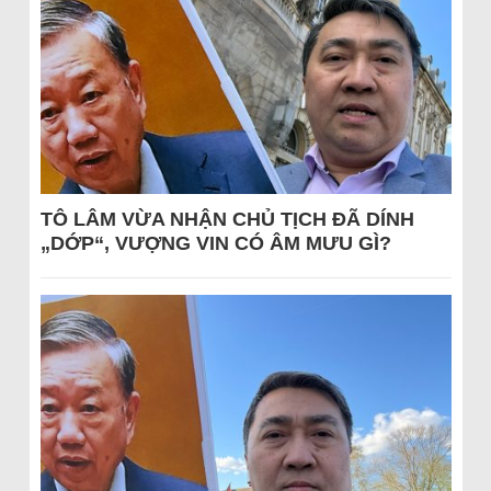
TÔ LÂM VỪA NHẬN CHỦ TỊCH ĐÃ DÍNH
„DỚP“, VƯỢNG VIN CÓ ÂM MƯU GÌ?