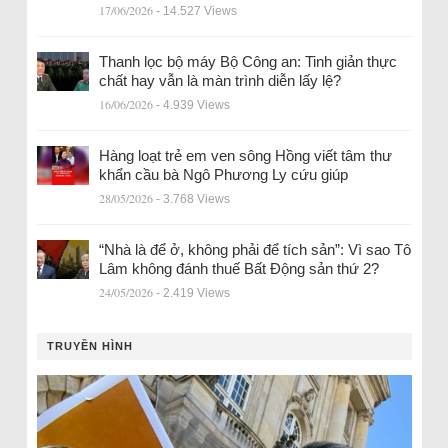
17/06/2026
- 14.527 Views
Thanh lọc bộ máy Bộ Công an: Tinh giản thực
chất hay vẫn là màn trình diễn lấy lệ?
16/06/2026
- 4.939 Views
Hàng loạt trẻ em ven sông Hồng viết tâm thư
khẩn cầu bà Ngô Phương Ly cứu giúp
28/05/2026
- 3.768 Views
“Nhà là để ở, không phải để tích sản”: Vì sao Tô
Lâm không đánh thuế Bất Động sản thứ 2?
24/05/2026
- 2.419 Views
TRUYỀN HÌNH