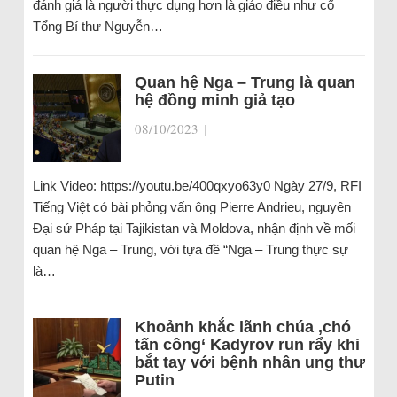
đánh giá là người thực dụng hơn là giáo điều như cố
Tổng Bí thư Nguyễn…
Quan hệ Nga – Trung là quan
hệ đồng minh giả tạo
08/10/2023
|
Link Video: https://youtu.be/400qxyo63y0 Ngày 27/9, RFI
Tiếng Việt có bài phỏng vấn ông Pierre Andrieu, nguyên
Đại sứ Pháp tại Tajikistan và Moldova, nhận định về mối
quan hệ Nga – Trung, với tựa đề “Nga – Trung thực sự
là…
Khoảnh khắc lãnh chúa ‚chó
tấn công‘ Kadyrov run rẩy khi
bắt tay với bệnh nhân ung thư
Putin