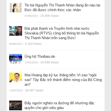
Tin bà Nguyễn Thị Thanh Nhàn đang ẩn náu tại
Đức đã được chính thức xác nhận
07/08/2023
- 15.059 Views
Đài phát thanh và Truyền hình nhà nước
Slovakia (RTVS) công bố thông tin bà Nguyễn
Thị Thanh Nhàn trốn sang Đức!
06/08/2023
- 5.163 Views
Ủng hộ Thoibao.de
15/02/2018
- 24.048 Views
Mai Hoàng lập kỷ lục thăng tiến: Vì sao “ngôi
sao” Tây Bắc trở thành điểm nóng của Bộ Công
an?
11/05/2026
- 18.497 Views
Đẩy người nghèo ra đường để nhường đặc
quyền cho giới siêu giàu