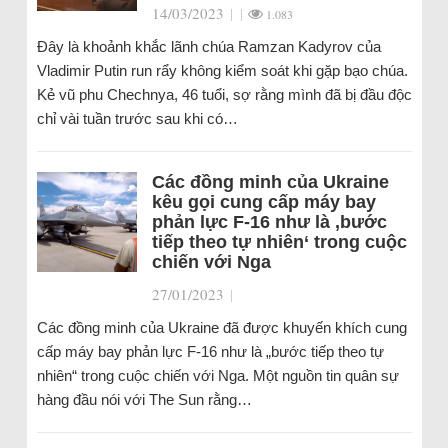
14/03/2023
|
|
1.083
Đây là khoảnh khắc lãnh chúa Ramzan Kadyrov của
Vladimir Putin run rẩy không kiểm soát khi gặp bạo chúa.
Kẻ vũ phu Chechnya, 46 tuổi, sợ rằng mình đã bị đầu độc
chỉ vài tuần trước sau khi có…
Các đồng minh của Ukraine
kêu gọi cung cấp máy bay
phản lực F-16 như là ‚bước
tiếp theo tự nhiên‘ trong cuộc
chiến với Nga
27/01/2023
|
Các đồng minh của Ukraine đã được khuyến khích cung
cấp máy bay phản lực F-16 như là „bước tiếp theo tự
nhiên“ trong cuộc chiến với Nga. Một nguồn tin quân sự
hàng đầu nói với The Sun rằng…