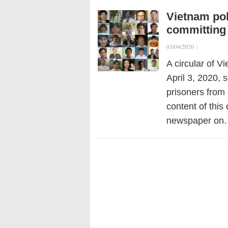
Vietnam pol
committing 
03/04/2020
|
A circular of Vi
April 3, 2020, s
prisoners from 
content of thi
newspaper on