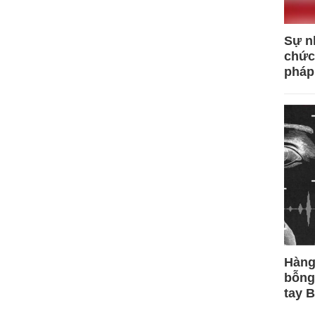
Sự n
chức
pháp
Hàng
bỗng
tay 