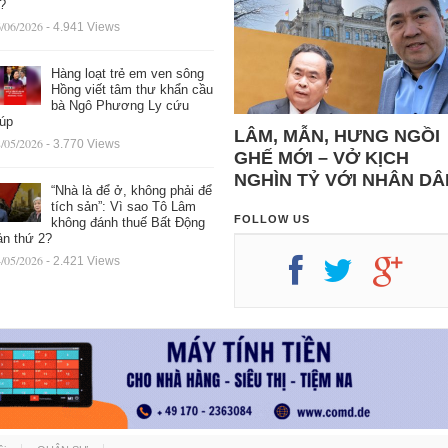
ệ?
/06/2026
- 4.941 Views
Hàng loạt trẻ em ven sông
Hồng viết tâm thư khẩn cầu
bà Ngô Phương Ly cứu
iúp
LÂM, MẪN, HƯNG NGỒI
/05/2026
- 3.770 Views
GHẾ MỚI – VỞ KỊCH
NGHÌN TỶ VỚI NHÂN DÂ
“Nhà là để ở, không phải để
tích sản”: Vì sao Tô Lâm
FOLLOW US
không đánh thuế Bất Động
ản thứ 2?
/05/2026
- 2.421 Views