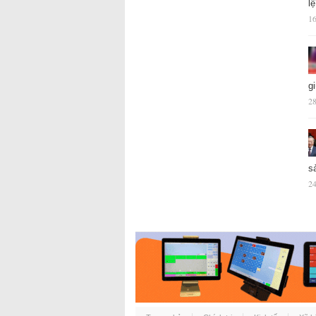
l
16
g
28
s
24