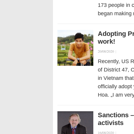
173 people in 
began making 
Adopting Pr
work!
20/08/2020
|
Recently, US R
of District 47,
in Vietnam tha
officially ado
Hoa. „I am ver
Sanctions –
activists
16/08/2020
|