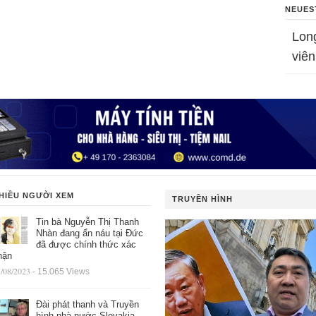
NEUES
Lon
viên
HIỀU NGƯỜI XEM
TRUYỀN HÌNH
Tin bà Nguyễn Thị Thanh
Nhàn đang ẩn náu tại Đức
đã được chính thức xác
hận
/08/2023
- 15.065 Views
Đài phát thanh và Truyền
hình nhà nước Slovakia