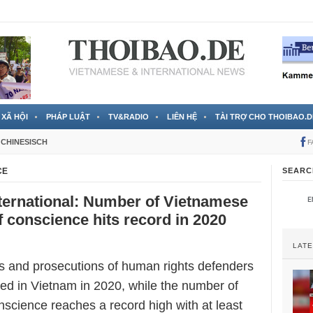
 đã được chính thức xác nhận
3 Jahren ago
XÃ HỘI
PHÁP LUẬT
TV&RADIO
LIÊN HỆ
TÀI TRỢ CHO THOIBAO.D
CHINESISCH
F
CE
SEARC
ternational: Number of Vietnamese
f conscience hits record in 2020
LAT
ts and prosecutions of human rights defenders
sed in Vietnam in 2020, while the number of
nscience reaches a record high with at least