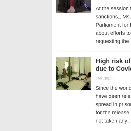
At the session 
sanctions„, Ms
Parliament for
about efforts t
requesting the
High risk o
due to Covi
07/04/2020
|
Since the worl
have been relea
spread in priso
for the release
not taken any