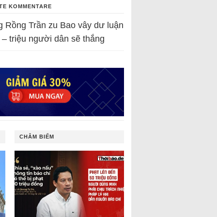
TE KOMMENTARE
g Rồng Trần
zu
Bao vây dư luận
 – triệu người dân sẽ thắng
CHÂM BIẾM