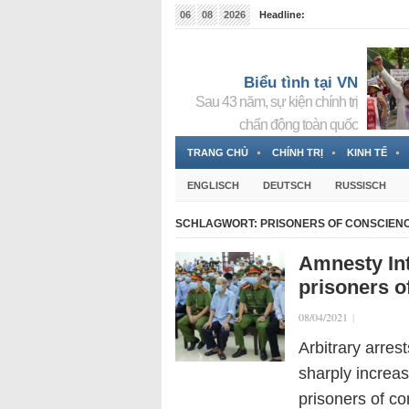
06
08
2026
Headline:
Tin bà Nguyễn Thị Thanh Nhàn đang ẩn náu tại Đức
Biểu tình tại VN
Sau 43 năm, sự kiện chính trị
chấn động toàn quốc
TRANG CHỦ
CHÍNH TRỊ
KINH TẾ
ENGLISCH
DEUTSCH
RUSSISCH
SCHLAGWORT:
PRISONERS OF CONSCIEN
Amnesty In
prisoners o
08/04/2021
|
Arbitrary arres
sharply increa
prisoners of co