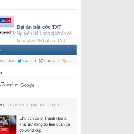
Đại án bắt cóc TXT
Nguyễn Hải Long bị kết án hỗ
trợ mật vụ VN bắt cóc TXT
E
ACEBOOK
TWITTER
GOOGLE+
RSS
H
EST
POPULAR
COMMENTS
TAGS
Chủ tịch xã ở Thanh Hóa bị
khai trừ đảng do liên quan cá
độ world cup