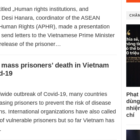
titled „Human rights institutions, and
CHÂM
. Desi Hanara, coordinator of the ASEAN
 Human Rights (APHR), made a presentation
o send letters to the Vietnamese Prime Minister
 release of the prisoner…
f mass prisoners’ death in Vietnam
d-19
dwide outbreak of Covid-19, many countries
Phạt
dùng
sing prisoners to prevent the risk of disease
nhiệ
ns. International organizations have also called
chí
 of vulnerable prisoners but so far Vietnam has
…