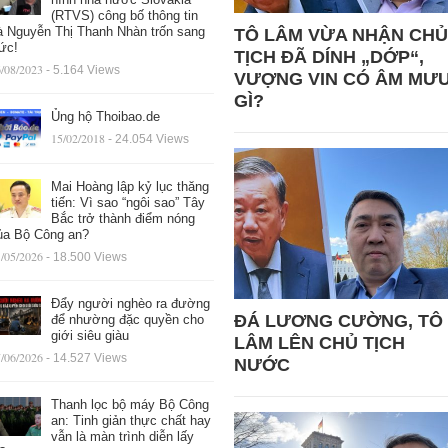
(RTVS) công bố thông tin
à Nguyễn Thị Thanh Nhàn trốn sang
TÔ LÂM VỪA NHẬN CHỦ
ức!
TỊCH ĐÃ DÍNH „DỚP“,
/08/2023
- 5.164 Views
VƯỢNG VIN CÓ ÂM MƯ
GÌ?
Ủng hộ Thoibao.de
15/02/2018
- 24.054 Views
Mai Hoàng lập kỷ lục thăng
tiến: Vì sao “ngôi sao” Tây
Bắc trở thành điểm nóng
ủa Bộ Công an?
/05/2026
- 18.500 Views
Đẩy người nghèo ra đường
ĐÁ LƯƠNG CƯỜNG, TÔ
để nhường đặc quyền cho
giới siêu giàu
LÂM LÊN CHỦ TỊCH
/06/2026
- 14.527 Views
NƯỚC
Thanh lọc bộ máy Bộ Công
an: Tinh giản thực chất hay
vẫn là màn trình diễn lấy