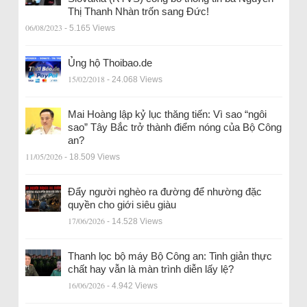
Thị Thanh Nhàn trốn sang Đức!
06/08/2023
- 5.165 Views
Ủng hộ Thoibao.de
15/02/2018
- 24.068 Views
Mai Hoàng lập kỷ lục thăng tiến: Vì sao “ngôi
sao” Tây Bắc trở thành điểm nóng của Bộ Công
an?
11/05/2026
- 18.509 Views
Đẩy người nghèo ra đường để nhường đặc
quyền cho giới siêu giàu
17/06/2026
- 14.528 Views
Thanh lọc bộ máy Bộ Công an: Tinh giản thực
chất hay vẫn là màn trình diễn lấy lệ?
16/06/2026
- 4.942 Views