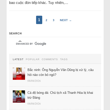
bao cuộc đón tiếp khác. Tuy nhiên,…
1
2
3
NEXT →
SEARCH
LATEST
POPULAR
COMMENTS
TAGS
Bắc ninh: Ông Nguyễn Văn Dũng bị xử lý, câu
hỏi nào còn bỏ ngỏ?
08/08/2026
Cá độ bóng đá: Chủ tịch xã Thanh Hóa bị khai
trừ Đảng
08/08/2026