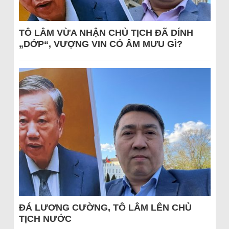
TÔ LÂM VỪA NHẬN CHỦ TỊCH ĐÃ DÍNH
„DỚP“, VƯỢNG VIN CÓ ÂM MƯU GÌ?
ĐÁ LƯƠNG CƯỜNG, TÔ LÂM LÊN CHỦ
TỊCH NƯỚC