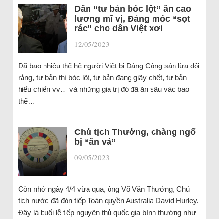
Dân “tư bản bóc lột” ăn cao
lương mĩ vị, Đảng móc “sọt
rác” cho dân Việt xơi
12/05/2023
|
Đã bao nhiêu thế hệ người Việt bị Đảng Cộng sản lừa dối
rằng, tư bản thì bóc lột, tư bản đang giãy chết, tư bản
hiếu chiến vv… và những giá trị đó đã ăn sâu vào bao
thế…
Chủ tịch Thưởng, chàng ngố
bị “ăn vả”
09/05/2023
|
Còn nhớ ngày 4/4 vừa qua, ông Võ Văn Thưởng, Chủ
tịch nước đã đón tiếp Toàn quyền Australia David Hurley.
Đây là buổi lễ tiếp nguyên thủ quốc gia bình thường như