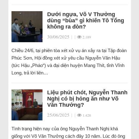
Dưới ngựa, Võ V Thưởng
dùng “bùa” gì khiến Tô Tổng
không ra đòn?
30/06/2025
|
|
2.189
Chiều 24/6, tại phiên tòa xét xử vụ án xảy ra tại Tập đoàn
Phúc Sơn, Hội đồng xét xử yêu cầu Nguyễn Văn Hậu
(tức Hậu „Pháo“) và đại diện huyện Mang Thít, tỉnh Vĩnh
Long, trả lời liên…
Liệu phút chót, Nguyễn Thanh
Nghị có bị hỏng ăn như Võ
Văn Thưởng?
25/06/2025
|
|
1.428
Tình trạng hiện nay của ông Nguyễn Thanh Nghị khá
giống với Võ Văn Thưởng cách đây 10 năm. Lúc đó ông