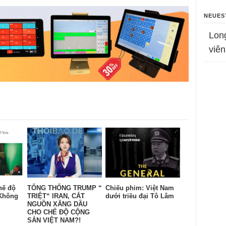
NEUES
Lon
viên
hế độ
TỔNG THỐNG TRUMP “
Chiếu phim: Việt Nam
Không
TRIỆT“ IRAN, CẮT
dưới triều đại Tô Lâm
NGUỒN XĂNG DẦU
CHO CHẾ ĐỘ CỘNG
SẢN VIỆT NAM?!