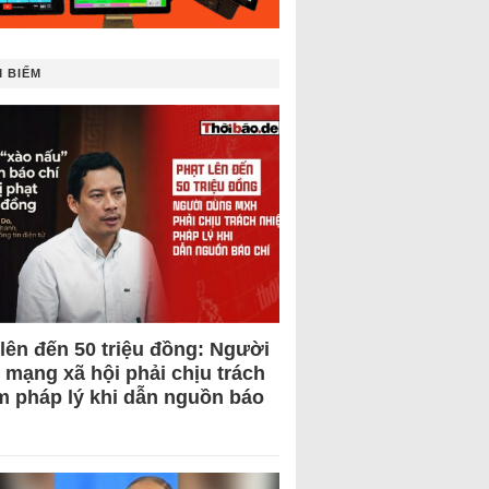
 BIẾM
 lên đến 50 triệu đồng: Người
 mạng xã hội phải chịu trách
m pháp lý khi dẫn nguồn báo