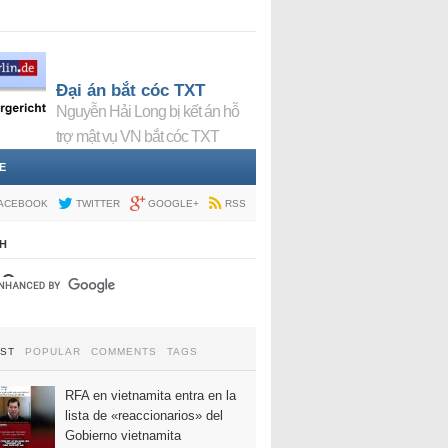
Đại án bắt cóc TXT
Nguyễn Hải Long bị kết án hỗ
trợ mật vụ VN bắt cóc TXT
E
ACEBOOK
TWITTER
GOOGLE+
RSS
H
EST
POPULAR
COMMENTS
TAGS
RFA en vietnamita entra en la
lista de «reaccionarios» del
Gobierno vietnamita