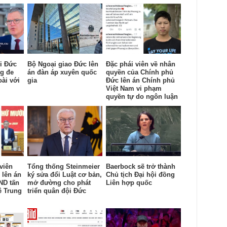
i Đức
Bộ Ngoại giao Đức lên
Đặc phái viên về nhân
ng đe
án đàn áp xuyên quốc
quyền của Chính phủ
ài với
gia
Đức lên án Chính phủ
Việt Nam vi phạm
quyền tự do ngôn luận
viên
Tổng thống Steinmeier
Baerbock sẽ trở thành
 lên án
ký sửa đổi Luật cơ bản,
Chủ tịch Đại hội đồng
ND tấn
mở đường cho phát
Liên hợp quốc
ê Trung
triển quân đội Đức