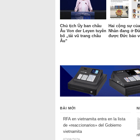
Chủ tịch Ủy ban châu
Hai cộng sự của
Âu Von der Leyen tuyên
Nhàn đang ở Đứ
bố „tái vũ trang châu
được Đức bảo vệ
Âu“
BÀI MỚI
N
RFA en vietnamita entra en la lista
de «reaccionarios» del Gobierno
vietnamita
n
07/08/2026