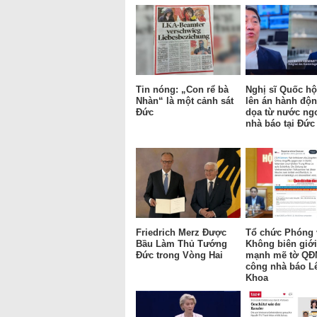
Tin nóng: „Con rể bà
Nghị sĩ Quốc hộ
Nhàn“ là một cảnh sát
lên án hành độ
Đức
dọa từ nước ngo
nhà báo tại Đức
Friedrich Merz Được
Tổ chức Phóng 
Bầu Làm Thủ Tướng
Không biên giới
Đức trong Vòng Hai
mạnh mẽ tờ QĐ
công nhà báo L
Khoa