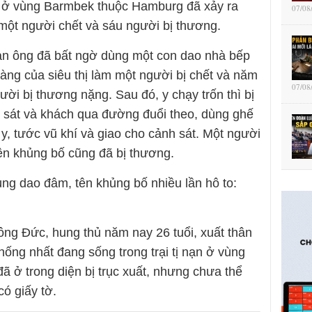
hị ở vùng Barmbek thuộc Hamburg đã xảy ra
07/08
một người chết và sáu người bị thương.
đàn ông đã bất ngờ dùng một con dao nhà bếp
ng của siêu thị làm một người bị chết và năm
07/08
ười bị thương nặng. Sau đó, y chạy trốn thì bị
sát và khách qua đường đuổi theo, dùng ghế
y, tước vũ khí và giao cho cảnh sát. Một người
tên khủng bố cũng đã bị thương.
ùng dao đâm, tên khủng bố nhiều lần hô to:
ông Đức, hung thủ năm nay 26 tuổi, xuất thân
ống nhất đang sống trong trại tị nạn ở vùng
 ở trong diện bị trục xuất, nhưng chưa thể
có giấy tờ.