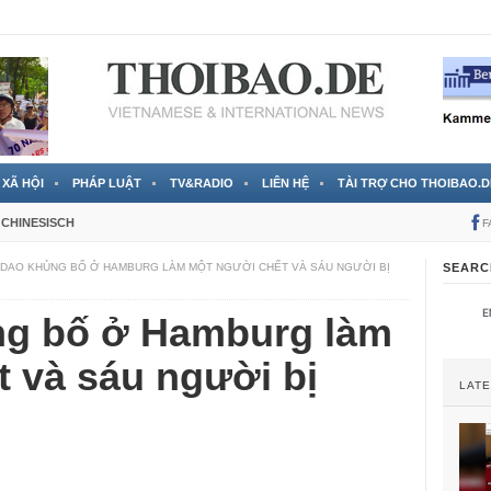
 đã được chính thức xác nhận
3 Jahren ago
XÃ HỘI
PHÁP LUẬT
TV&RADIO
LIÊN HỆ
TÀI TRỢ CHO THOIBAO.D
CHINESISCH
F
DAO KHỦNG BỐ Ở HAMBURG LÀM MỘT NGƯỜI CHẾT VÀ SÁU NGƯỜI BỊ
SEARC
ng bố ở Hamburg làm
 và sáu người bị
LAT