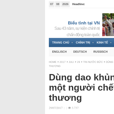
07
08
2026
Headline:
Tin bà Nguyễn Thị Thanh Nhàn đang ẩn náu tại Đức
Biểu tình tại VN
Sau 43 năm, sự kiện chính trị
chấn động toàn quốc
TRANG CHỦ
CHÍNH TRỊ
KINH TẾ
ENGLISCH
DEUTSCH
RUSSISCH
HOME
2017
JULI
29
TIN NƯỚC ĐỨC
DÙNG 
THƯƠNG
Dùng dao khủ
một người chết
thương
29/07/2017
|
|
3.737