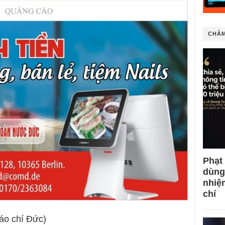
CHÂM
Phạt
dùng
nhiệ
chí
áo chí Đức)