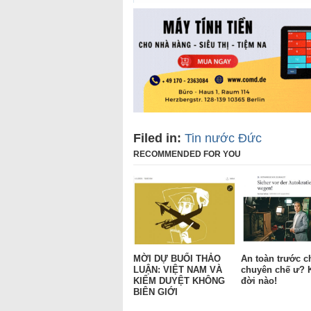
Filed in:
Tin nước Đức
RECOMMENDED FOR YOU
MỜI DỰ BUỔI THẢO
An toàn trước c
LUẬN: VIỆT NAM VÀ
chuyên chế ư? 
KIỂM DUYỆT KHÔNG
đời nào!
BIÊN GIỚI