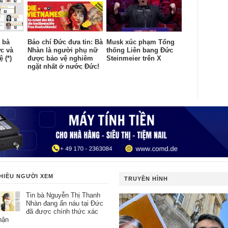
 bà
Báo chí Đức đưa tin: Bà
Musk xúc phạm Tổng
c và
Nhàn là người phụ nữ
thống Liên bang Đức
 (*)
được bảo vệ nghiêm
Steinmeier trên X
ngặt nhất ở nước Đức!
HIỀU NGƯỜI XEM
TRUYỀN HÌNH
Tin bà Nguyễn Thị Thanh
Nhàn đang ẩn náu tại Đức
đã được chính thức xác
hận