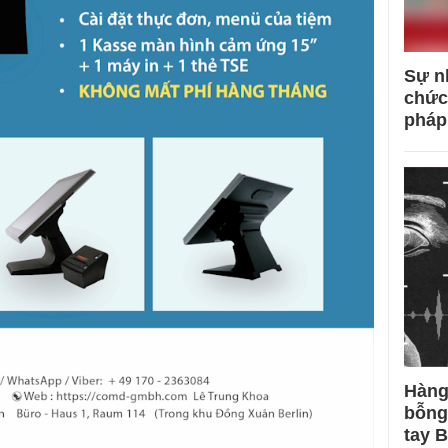
Sự n
chức
pháp
Hàng
bỗng
tay 