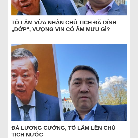
TÔ LÂM VỪA NHẬN CHỦ TỊCH ĐÃ DÍNH
„DỚP“, VƯỢNG VIN CÓ ÂM MƯU GÌ?
ĐÁ LƯƠNG CƯỜNG, TÔ LÂM LÊN CHỦ
TỊCH NƯỚC