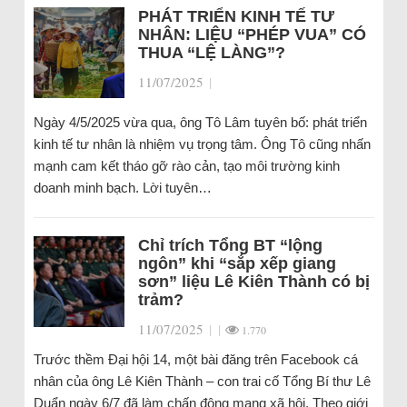
PHÁT TRIỂN KINH TẾ TƯ
NHÂN: LIỆU “PHÉP VUA” CÓ
THUA “LỆ LÀNG”?
11/07/2025
|
Ngày 4/5/2025 vừa qua, ông Tô Lâm tuyên bố: phát triển
kinh tế tư nhân là nhiệm vụ trọng tâm. Ông Tô cũng nhấn
mạnh cam kết tháo gỡ rào cản, tạo môi trường kinh
doanh minh bạch. Lời tuyên…
Chỉ trích Tổng BT “lộng
ngôn” khi “sắp xếp giang
sơn” liệu Lê Kiên Thành có bị
trảm?
11/07/2025
|
|
1.770
Trước thềm Đại hội 14, một bài đăng trên Facebook cá
nhân của ông Lê Kiên Thành – con trai cố Tổng Bí thư Lê
Duẩn ngày 6/7 đã làm chấn động mạng xã hội. Theo giới