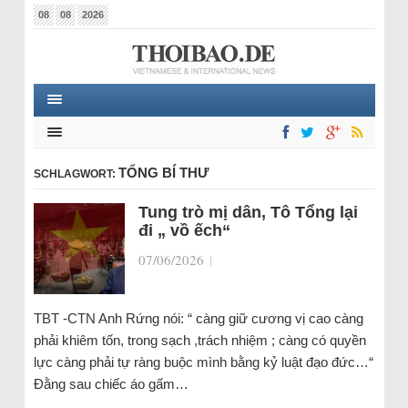
08
08
2026
TỔNG BÍ THƯ
SCHLAGWORT:
Tung trò mị dân, Tô Tổng lại
đi „ vồ ếch“
07/06/2026
|
TBT -CTN Anh Rứng nói: “ càng giữ cương vị cao càng
phải khiêm tốn, trong sạch ,trách nhiệm ; càng có quyền
lực càng phải tự ràng buộc mình bằng kỷ luật đạo đức…“
Đằng sau chiếc áo gấm…