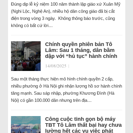
Đúng dịp lễ kỷ niệm 100 năm thành lập giáo xứ Xuân Mỹ
(Nghi Lộc, Nghệ An), nhiều hộ dân công giáo đã bị cắt
điện trong vòng 3 ngày. Không thông báo trước, cũng
không có bất cứ lời…
Chính quyền phiên bản Tô
Lâm: Sau 1 tháng, dân bầm
dập với “hủ tục” hành chính
14/08/2025
|
Sau một tháng thực hiện mô hình chính quyền 2 cấp,
nhiều phường ở Hà Nội ghi nhận lượng hồ sơ hành chính
tăng mạnh. Sau sáp nhập, phường Khương Đình (Hà
Nội) có gần 100.000 dân nhưng trên địa…
Công cuộc tinh gọn bộ máy
TBT Tô Lâm thất bại hay chưa
lường hết các vụ việc phát