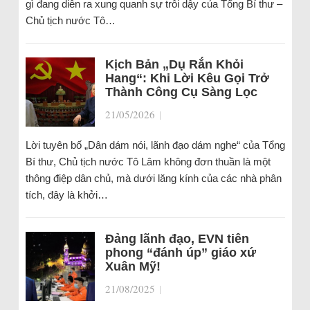
gì đang diễn ra xung quanh sự trỗi dậy của Tổng Bí thư –
Chủ tịch nước Tô…
Kịch Bản „Dụ Rắn Khỏi
Hang“: Khi Lời Kêu Gọi Trở
Thành Công Cụ Sàng Lọc
21/05/2026
|
Lời tuyên bố „Dân dám nói, lãnh đạo dám nghe“ của Tổng
Bí thư, Chủ tịch nước Tô Lâm không đơn thuần là một
thông điệp dân chủ, mà dưới lăng kính của các nhà phân
tích, đây là khởi…
Đảng lãnh đạo, EVN tiên
phong “đánh úp” giáo xứ
Xuân Mỹ!
21/08/2025
|