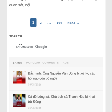
quan sát, nội…
1
…
2
104
NEXT →
SEARCH
LATEST
POPULAR
COMMENTS
TAGS
Bắc ninh: Ông Nguyễn Văn Dũng bị xử lý, câu
hỏi nào còn bỏ ngỏ?
08/08/2026
Cá độ bóng đá: Chủ tịch xã Thanh Hóa bị khai
trừ Đảng
08/08/2026