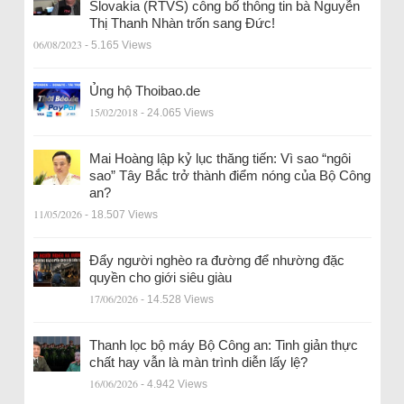
Slovakia (RTVS) công bố thông tin bà Nguyễn
Thị Thanh Nhàn trốn sang Đức!
06/08/2023
- 5.165 Views
Ủng hộ Thoibao.de
15/02/2018
- 24.065 Views
Mai Hoàng lập kỷ lục thăng tiến: Vì sao “ngôi
sao” Tây Bắc trở thành điểm nóng của Bộ Công
an?
11/05/2026
- 18.507 Views
Đẩy người nghèo ra đường để nhường đặc
quyền cho giới siêu giàu
17/06/2026
- 14.528 Views
Thanh lọc bộ máy Bộ Công an: Tinh giản thực
chất hay vẫn là màn trình diễn lấy lệ?
16/06/2026
- 4.942 Views