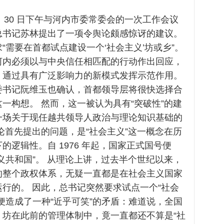
 3 月 30 日下午与河内市委常委会的一次工作会议
总书记苏林提出了一项令舆论颇感惊讶的建议。
“需要在首都试点建设一个‘社会主义’坊或乡”。
河内必须以与中央信任相匹配的行动作出回应，
，通过具有广泛影响力的新模式发挥示范作用。
委书记阮维玉也确认，首都领导层将很快选择合
一构想。 然而，这一被认为具有“突破性”的建
一场关于现任越共领导人政治与理论知识基础的
论首先提出的问题，是“社会主义”这一概念在历
的逻辑性。自 1976 年起，国家正式国号便
义共和国”。 从理论上讲，过去半个世纪以来，
的整个政权体系，无疑一直都是在社会主义国家
行的。 因此，总书记突然要求试点一个“社会
便造成了一种“近乎可笑”的矛盾：难道说，全国
、坊在此前的管理体制中，竟一直都还不算是“社