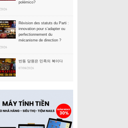
polémico?
/2026
Révision des statuts du Parti :
innovation pour s’adapter ou
perfectionnement du
mécanisme de direction ?
/2026
반동 당원은 민족의 복이다
07/08/2026