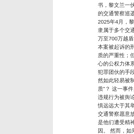
书，黎文兰一
的交通警察巡逻
2025年4月
隶属于多个交通
万至700万越
本案被起诉的
质的严重性；
心的公权力体
犯罪团伙的手
然如此轻易被
质”？ 这一事
违规行为被舆
惧远远大于其
交通警察愿意
是他们遭受精神
因。 然而，