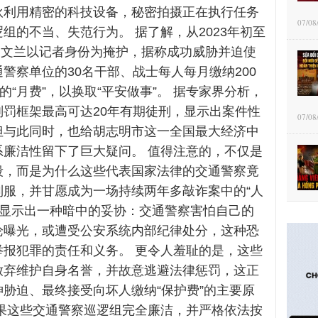
伙利用精密的科技设备，秘密拍摄正在执行任务
07/08
组的不当、失范行为。 据了解，从2023年初至
，黎文兰以记者身份为掩护，据称成功威胁并迫使
警察单位的30名干部、战士每人每月缴纳200
盾的“月费”，以换取“平安做事”。 据专家界分析，
刑罚框架最高可达20年有期徒刑，显示出案件性
07/08
但与此同时，也给胡志明市这一全国最大经济中
系廉洁性留下了巨大疑问。 值得注意的，不仅是
段，而是为什么这些代表国家法律的交通警察竟
制服，并甘愿成为一场持续两年多敲诈案中的“人
件显示出一种暗中的妥协：交通警察害怕自己的
论曝光，或遭受公安系统内部纪律处分，这种恐
举报犯罪的责任和义务。 更令人羞耻的是，这些
放弃维护自身名誉，并故意逃避法律惩罚，这正
胁迫、最终接受向坏人缴纳“保护费”的主要原
如果这些交通警察巡逻组完全廉洁，并严格依法按