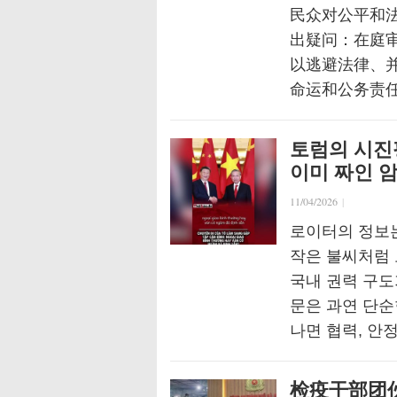
民众对公平和
出疑问：在庭
以逃避法律、并
命运和公务责任将如
토럼의 시진
이미 짜인 
11/04/2026
|
로이터의 정보
작은 불씨처럼 
국내 권력 구도
문은 과연 단순
나면 협력, 안
检疫干部团伙