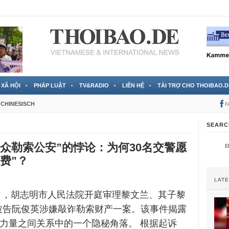
 đã được chính thức xác nhận
3 Jahren ago
XÃ HỘI
PHÁP LUẬT
TV&RADIO
LIÊN HỆ
TÀI TRỢ CHO THOIBAO.D
CHINESISCH
F
SEARC
民众勒索公安”的悖论：为何30名交警愿
费”？
LAT
19日，胡志明市人民法院开庭审理黎文兰、其子黎
被告阮俊英涉嫌敲诈勒索财产一案。该事件揭露
安力量之间关系中的一个隐秘角落。 根据起诉