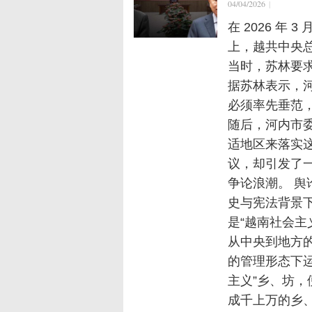
04/04/2026
|
在 2026 年
上，越共中央
当时，苏林要求
据苏林表示，
必须率先垂范
随后，河内市
适地区来落实这
议，却引发了
争论浪潮。 舆
史与宪法背景下
是“越南社会主
从中央到地方
的管理形态下运
主义”乡、坊，
成千上万的乡