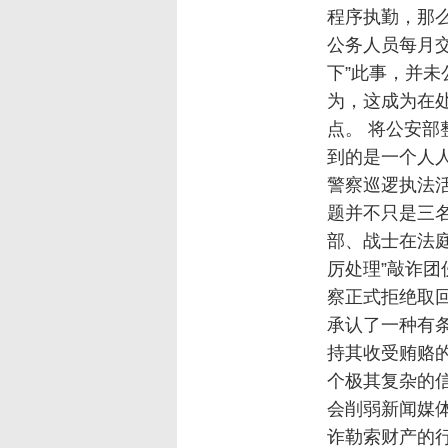
程序执勤，那么
公务人员每月交
下”此事，并未
为，这成为在
点。 将公安
到的是一个人
警察巡逻执法活
题并不只是三
部、战士在法
厉处理”敲诈团
察正式拒绝取回
承认了一种有条
持其收受贿赂
个极其复杂的
会削弱新闻媒
诈勒索财产的