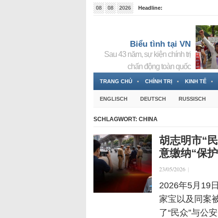
08
08
2026
Headline:
Tin bà Nguyễn Thị Thanh Nhàn đang ẩn náu tại Đức
Biểu tình tại VN
Sau 43 năm, sự kiện chính trị
chấn động toàn quốc
TRANG CHỦ
CHÍNH TRỊ
KINH TẾ
ENGLISCH
DEUTSCH
RUSSISCH
SCHLAGWORT:
CHINA
胡志明市“
意缴纳“保护
23/05/2026
|
2026年5月
家宝以及同案
了“民众”与公