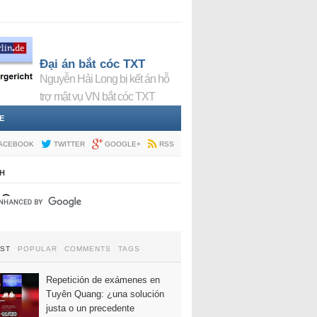
Đại án bắt cóc TXT
Nguyễn Hải Long bị kết án hỗ
trợ mật vụ VN bắt cóc TXT
E
ACEBOOK
TWITTER
GOOGLE+
RSS
H
EST
POPULAR
COMMENTS
TAGS
Repetición de exámenes en
Tuyên Quang: ¿una solución
justa o un precedente