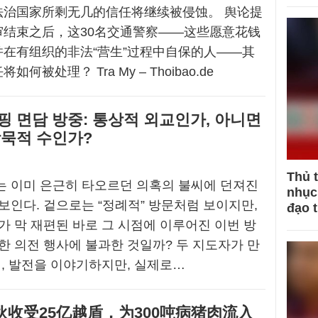
法治国家所剩无几的信任将继续被侵蚀。 舆论提
审结束之后，这30名交通警察——这些愿意花钱
在有组织的非法“营生”过程中自保的人——其
何被处理？ Tra My – Thoibao.de
핑 면담 방중: 통상적 외교인가, 아니면
암묵적 수인가?
Thủ 
는 이미 은근히 타오르던 의혹의 불씨에 던져진
nhục 
보인다. 겉으로는 “정례적” 방문처럼 보이지만,
đạo 
가 막 재편된 바로 그 시점에 이루어진 이번 방
한 의전 행사에 불과한 것일까? 두 지도자가 만
정, 발전을 이야기하지만, 실제로…
收受25亿越盾，为300吨病猪肉流入