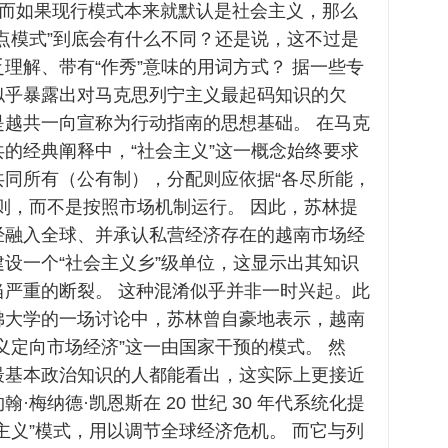
 而如果现行模式本来就默认是社会主义，那么
点模式”到底会有什么不同？还是说，这不过是
理解、带有“作秀”意味的用词方式？ 据一些专
似乎暴露出对马克思列宁主义最起码知识的欠
是越共一向宣称为行动指南的思想基础。 在马克
的经典阐释中，“社会主义”这一概念始终要求
共同所有（公有制），分配则应依据“各尽所能，
则，而不是按照市场机制运行。 因此，苏林提
经融入全球、并承认私营经济存在的越南市场经
设一个“社会主义乡”级单位，这显示出其知识
当严重的断裂。 这种混淆似乎并非一时兴起。此
佛大学的一场讨论中，苏林曾自豪地表示，越南
义定向市场经济”这一由国家干预的模式。 然
最基本政治知识的人都能看出，这实际上更接近
·梅纳德·凯恩斯在 20 世纪 30 年代系统化提
主义”模式，用以调节全球经济危机。 而它与列