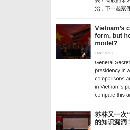
去？民族的未
治，下一起案
Vietnam’s c
form, but h
model?
11/04/2026
|
General Secret
presidency in a
comparisons am
in Vietnam’s p
compare this 
苏林又一次“
的知识漏洞