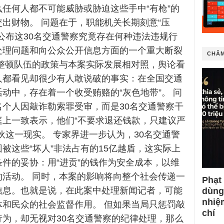
任何人都不可能威胁或胁迫这些手中“有枪”的
出财物。 问题在于，职能机关长期刻意“压
公布这30名交通警察究竟存在何种违法违规行
处理问题和向公众公开信息方面的一个重大断裂
CHÂM
部整顿队伍的政策与本案实际发展相对照，舆论看
人都看见却很少有人敢说破的事实：在全国交通
动中，存在着一个收受贿赂的“灰色地带”。 问
名个人因敲诈勒索罪受审，而是30名交通警察干
庭上一致表示，他们“不要求退还钱款，只建议严
伙这一现实。 专家界进一步认为，30名交通警
被这些“坏人”非法占有的15亿越盾，这实际上
件的妥协：用“进贡”的钱作为安全成本，以维
的活动。 同时，本案的影响将向整个社会传递一
Phạt
信息。也就是说，在此案中处理新闻记者，可能
dùng
nhiệ
体和民众的社会监督作用。 但如果当局只惩罚敲
chí
行为，却无视对30名交通警察的纪律处理，那么