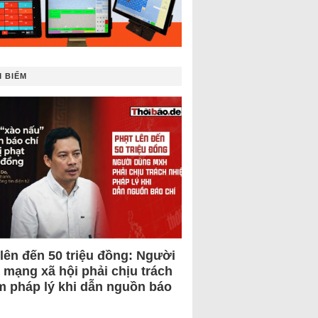
 BIẾM
 lên đến 50 triệu đồng: Người
 mạng xã hội phải chịu trách
m pháp lý khi dẫn nguồn báo