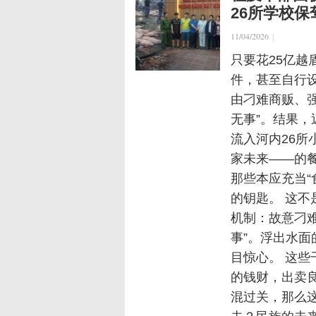
26所学校保
11/04/2026
|
只要花25亿越
件，甚至自行设
由刁难商贩、强
无事”。结果，
流入河内26所
家未来——的
那些本应充当“
的钥匙。 这
机制：故意刁难
事”。浮出水面
目惊心。 这
的钱财，出卖良
混过关，那么