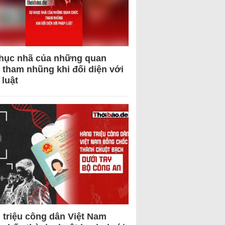
hục nhã của những quan
 tham nhũng khi đối diện với
 luật
 triệu công dân Việt Nam