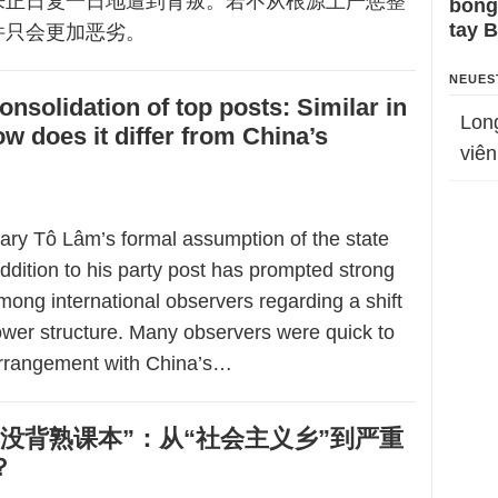
来正日复一日地遭到背叛。若不从根源上严惩整
bỗng
tay 
件只会更加恶劣。
NEUES
onsolidation of top posts: Similar in
Lon
ow does it differ from China’s
viên
ary Tô Lâm’s formal assumption of the state
ddition to his party post has prompted strong
ong international observers regarding a shift
ower structure. Many observers were quick to
arrangement with China’s…
没背熟课本”：从“社会主义乡”到严重
？