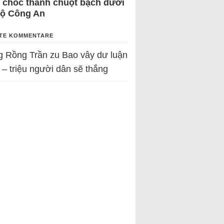
 chốc thành chuột bạch dưới
Bộ Công An
TE KOMMENTARE
g Rồng Trần
zu
Bao vây dư luận
 – triệu người dân sẽ thắng