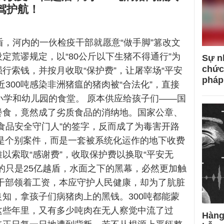
驾护航！
盾，河内的一伙检疫干部就愿意“做手脚”篡改文
定荒谬规定，以“80公斤以下生猪不得通行”为
Sự n
chức
行索钱，并按月收取“保护费”，让屠宰场“平安
pháp
近300吨感染非洲猪瘟的猪肉被“合法化”，直接
小学和幼儿园的食堂。 原本供应给孩子们——国
餐食，竟然成了劣质食品的消纳地。国家公章、
食品安全守门人”的签字，反而成了为毒害开路
不是个别案件，而是一套被系统化运作的地下收费
以索取“感谢费”，收取保护费以换取“平安无
的只是25亿越盾，水面之下的黑幕，必然更加触
些干部领着工资，本应守护人民健康，却为了肮脏
知，拿孩子们病猪肉上的黑钱。300吨都能蒙
这些年里，又有多少吨肉在无人察觉中流了过
Hàng