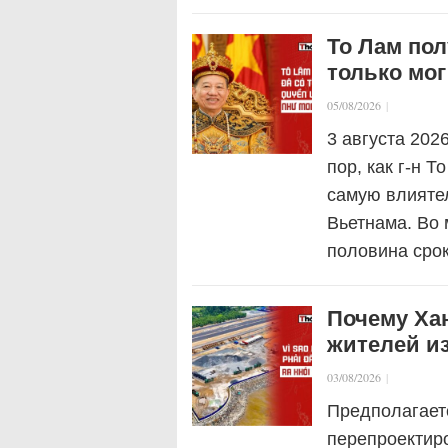
То Лам пол
только мог
05/08/2026
|
3 августа 202
пор, как г-н 
самую влияте
Вьетнама. Во 
половина сро
Почему Ха
жителей и
03/08/2026
|
Предполагаетс
перепроектир