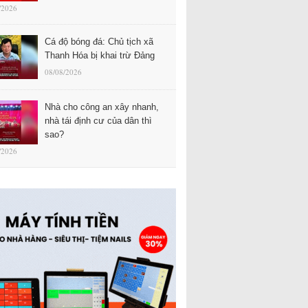
/2026
Cá độ bóng đá: Chủ tịch xã
Thanh Hóa bị khai trừ Đảng
08/08/2026
Nhà cho công an xây nhanh,
nhà tái định cư của dân thì
sao?
/2026