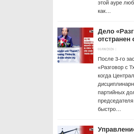
этой ауре лю
как…
Дело «Разг
отстранен 
01/08/2026
|
После 3-го за
«Разговор с Т
когда Центра
дисциплинарн
партийных дол
председателя
быстро…
Управлени