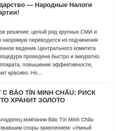
ударство — Народные Налоги
артии!
ое решение: целый ряд крупных СМИ и
в напрямую переводится из подчинения
енное ведение Центрального комитета
роцедура проведена быстро и аккуратно.
ппарата, повышение эффективности,
чит красиво. Но…
С BẢO TÍN MINH CHÂU: РИСК
КТО ХРАНИТ ЗОЛОТО
владелец компании Bảo Tín Minh Châu
ызвавшим споры заявлением: «Умный