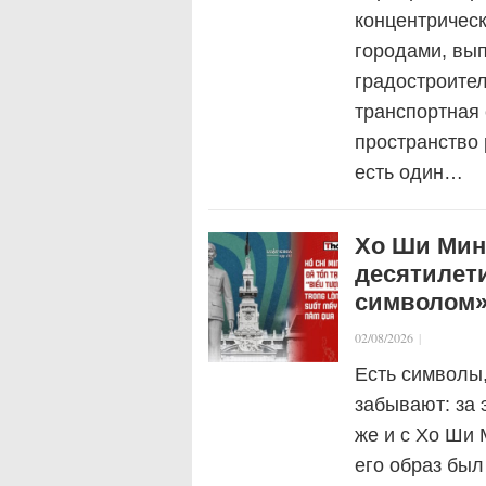
концентрическ
городами, вы
градостроител
транспортная 
пространство 
есть один…
Хо Ши Мин
десятилет
символом»
02/08/2026
|
Есть символы
забывают: за 
же и с Хо Ши 
его образ был