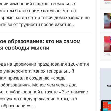
08/08
ении изменений в закон о земельных
то тем более примечательно, что он
 время, когда сотни тысяч домохозяйств по-
ытывают трудности после изъятия…
е образование: кто на самом
ся свободы мысли
08/08
ода на церемонии празднования 120-летия
о университета Ханоя генеральный
Лам призвал к созданию «среды
 образования». Менее чем через два
ье, опубликованной в газете «Вьетнамские
озвучало предупреждение о том, что
 образование»…