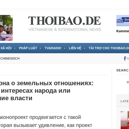
RTVS) công bố thông tin bà Nguyễn Thị Thanh Nhàn trốn sang
XÃ HỘI
PHÁP LUẬT
TV&RADIO
LIÊN HỆ
TÀI TRỢ CHO THOIBAO.D
CHINESISCH
F
SEARC
она о земельных отношениях:
 интересах народа или
ние власти
LAT
аконопроект продвигается с такой
торая вызывает удивление, как проект