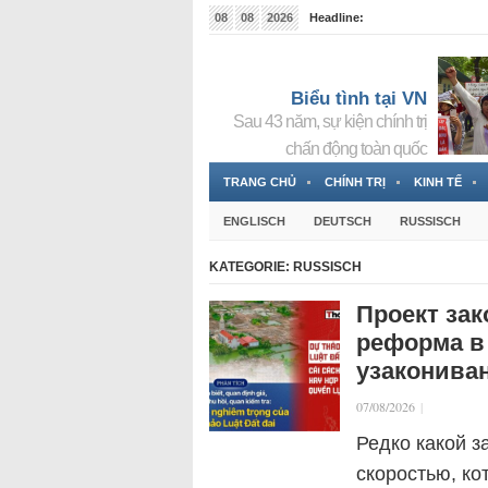
08
08
2026
Headline:
Đài phát thanh và Truyền hình nhà nước Slovakia (
Đức!
3 Jahren ago
Biểu tình tại VN
Sau 43 năm, sự kiện chính trị
chấn động toàn quốc
TRANG CHỦ
CHÍNH TRỊ
KINH TẾ
ENGLISCH
DEUTSCH
RUSSISCH
KATEGORIE:
RUSSISCH
Проект зак
реформа в
узаконива
07/08/2026
|
Редко какой з
скоростью, ко