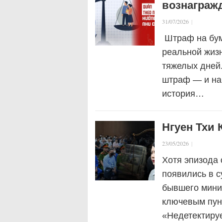
вознаграж
31/07/2026
|
Штраф на бум
реальной жизн
тяжелых дней.
штраф — и на 
история…
Нгуен Тхи 
23/05/2026
|
Хотя эпизода 
появились в с
бывшего минис
ключевым пун
«Недетектиру