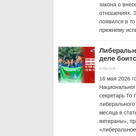
закона о внес
отношениях. Э
появился в то
прежнему исп
Либерально
деле боит
07/08/2026
|
16 мая 2026 г
Национальног
секретарь То 
либерального
месяца в стат
ветераны», пр
«либеральное