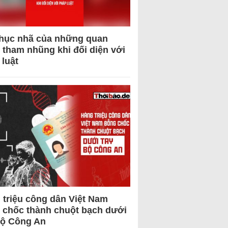
hục nhã của những quan
 tham nhũng khi đối diện với
 luật
 triệu công dân Việt Nam
 chốc thành chuột bạch dưới
Bộ Công An