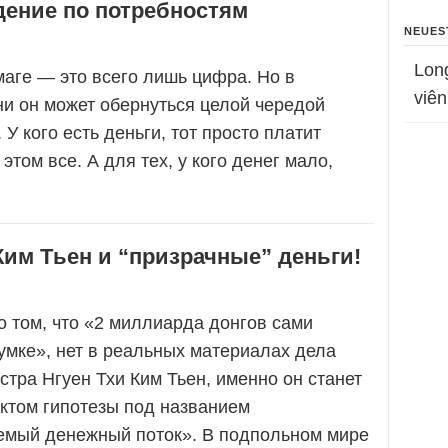
дение по потребностям
NEUES
Lon
аге — это всего лишь цифра. Но в
viên
и он может обернуться целой чередой
 У кого есть деньги, тот просто платит
этом все. А для тех, у кого денег мало,
Ким Тьен и “призрачные” деньги!
о том, что «2 миллиарда донгов сами
умке», нет в реальных материалах дела
тра Нгуен Тхи Ким Тьен, именно он станет
ктом гипотезы под названием
емый денежный поток». В подпольном мире