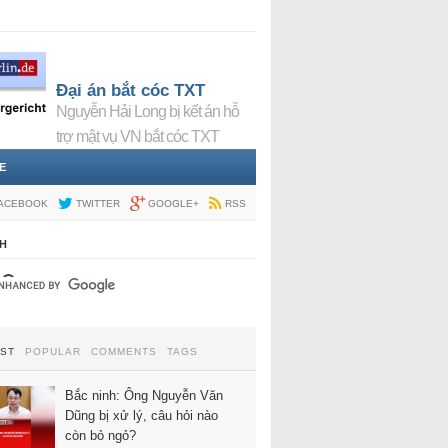
Đại án bắt cóc TXT
Nguyễn Hải Long bị kết án hỗ
trợ mật vụ VN bắt cóc TXT
E
ACEBOOK
TWITTER
GOOGLE+
RSS
H
EST
POPULAR
COMMENTS
TAGS
Bắc ninh: Ông Nguyễn Văn
Dũng bị xử lý, câu hỏi nào
còn bỏ ngỏ?