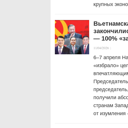
крупных экон
Вьетнамск
закончилис
— 100% «за
11/04/2026
|
6–7 апреля Н
«избрало» це
впечатляющим
Председатель
председатель
получили абс
странам Запад
от изумления