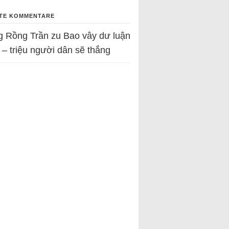
TE KOMMENTARE
g Rồng Trần
zu
Bao vây dư luận
 – triệu người dân sẽ thắng