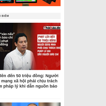
 BIẾM
 lên đến 50 triệu đồng: Người
 mạng xã hội phải chịu trách
m pháp lý khi dẫn nguồn báo