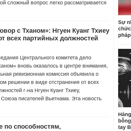
бой сложный вопрос легко рассматривается
Sự n
chức
овор с Тханом»: Нгуен Куанг Тхиеу
pháp
от всех партийных должностей
седания Центрального комитета дело
ханом» вновь оказалось в центре внимания,
льная ревизионная комиссия объявила о
ом решении в виде отстранения от всех
жностей г-на Нгуен Куанг Тхиеу,
 Союза писателей Вьетнама. Эта новость
Hàng
bỗng
е по способностям,
tay 