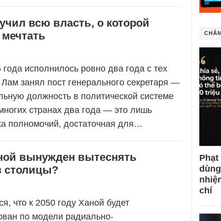
учил всю власть, о которой
 мечтать
CHÂM
6 года исполнилось ровно два года с тех
То Лам занял пост генерального секретаря —
льную должность в политической системе
многих странах два года — это лишь
ка полномочий, достаточная для…
ной вынужден вытеснять
Phạt
з столицы?
dùng
nhiệ
chí
я, что к 2050 году Ханой будет
ован по модели радиально-