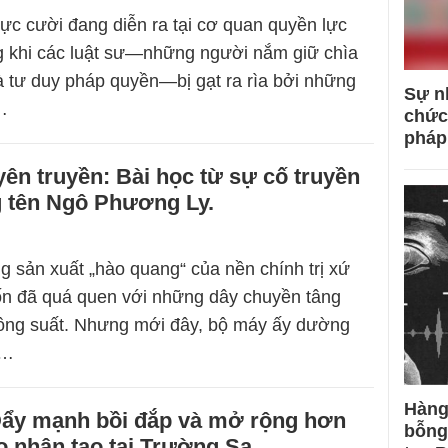
nực cười đang diễn ra tại cơ quan quyền lực
g khi các luật sư—những người nắm giữ chìa
à tư duy pháp quyền—bị gạt ra rìa bởi những
Sự n
…
chức
pháp
yên truyền: Bài học từ sự cố truyền
 tên Ngô Phương Ly.
g sản xuất „hào quang“ của nền chính trị xứ
ốn đã quá quen với những dây chuyền tâng
công suất. Nhưng mới đây, bộ máy ấy dường
á…
Hàng
Đẩy mạnh bồi đắp và mở rộng hơn
bỗng
o nhân tạo tại Trường Sa.