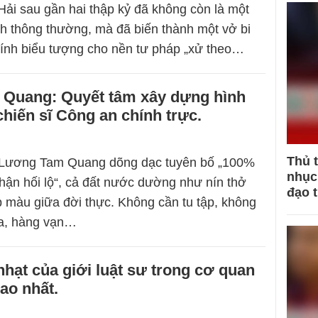
ải sau gần hai thập kỷ đã không còn là một
h thông thường, mà đã biến thành một vở bi
tính biểu tượng cho nền tư pháp „xử theo…
Quang: Quyết tâm xây dựng hình
hiến sĩ Công an chính trực.
Thủ 
 Lương Tam Quang dõng dạc tuyên bố „100%
nhục 
ận hối lộ“, cả đất nước dường như nín thở
đạo 
 màu giữa đời thực. Không cần tu tập, không
a, hàng vạn…
nhạt của giới luật sư trong cơ quan
ao nhất.