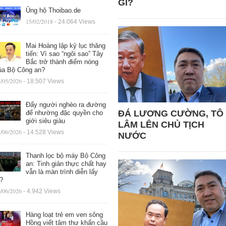
GÌ?
Ủng hộ Thoibao.de
15/02/2018
- 24.064 Views
Mai Hoàng lập kỷ lục thăng
tiến: Vì sao “ngôi sao” Tây
Bắc trở thành điểm nóng
ủa Bộ Công an?
/05/2026
- 18.507 Views
Đẩy người nghèo ra đường
ĐÁ LƯƠNG CƯỜNG, TÔ
để nhường đặc quyền cho
giới siêu giàu
LÂM LÊN CHỦ TỊCH
/06/2026
- 14.528 Views
NƯỚC
Thanh lọc bộ máy Bộ Công
an: Tinh giản thực chất hay
vẫn là màn trình diễn lấy
ệ?
/06/2026
- 4.942 Views
Hàng loạt trẻ em ven sông
Hồng viết tâm thư khẩn cầu