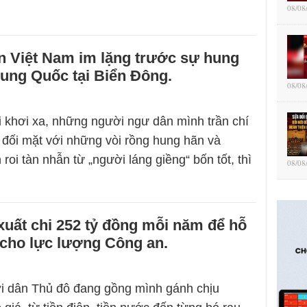
08/08
n Việt Nam im lặng trước sự hung
ung Quốc tại Biển Đông.
08/08
i khơi xa, những người ngư dân mình trần chí
 đối mặt với những vòi rồng hung hãn và
roi tàn nhẫn từ „người láng giềng“ bốn tốt, thì
08/08
xuất chi 252 tỷ đồng mỗi năm để hỗ
 cho lực lượng Công an.
ời dân Thủ đô đang gồng mình gánh chịu