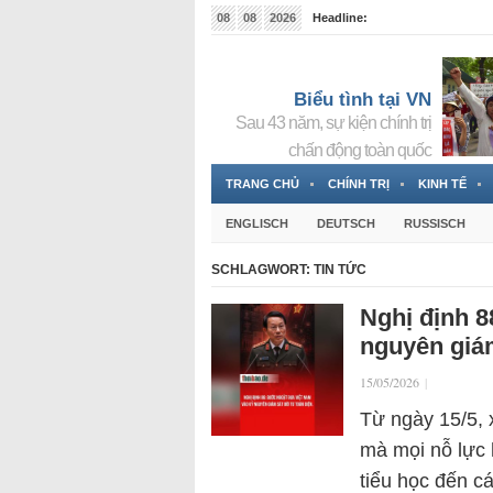
08
08
2026
Headline:
Tin bà Nguyễn Thị Thanh Nhàn đang ẩn náu tại Đức
Biểu tình tại VN
Sau 43 năm, sự kiện chính trị
chấn động toàn quốc
TRANG CHỦ
CHÍNH TRỊ
KINH TẾ
ENGLISCH
DEUTSCH
RUSSISCH
SCHLAGWORT:
TIN TỨC
Nghị định 
nguyên giám
15/05/2026
|
Từ ngày 15/5, 
mà mọi nỗ lực 
tiểu học đến c