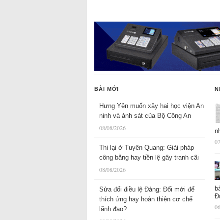
BÀI MỚI
N
Hưng Yên muốn xây hai học viện An
ninh và ảnh sát của Bộ Công An
08/08/2026
n
07
Thi lại ở Tuyên Quang: Giải pháp
công bằng hay tiền lệ gây tranh cãi
08/08/2026
b
Sửa đổi điều lệ Đảng: Đổi mới để
Đ
thích ứng hay hoàn thiện cơ chế
06
lãnh đạo?