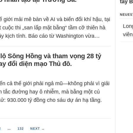
tay 
NEUES
ế giới mải mê bàn về AI và biến đổi khí hậu, tại
Lon
 cuộc thi „san lấp mặt bằng“ tầm cỡ thiên hà
viên
ầy kịch tính. Báo cáo từ Washington vừa…
 lộ Sông Hồng và tham vọng 28 tỷ
y đổi diện mạo Thủ đô.
ến cả thế giới phải ngả mũ—không phải vì giải
n tắc đường hay ô nhiễm, mà bằng một cú
 sử: 930.000 tỷ đồng cho sáu dự án hạ tầng.
2
…
132
NEXT →