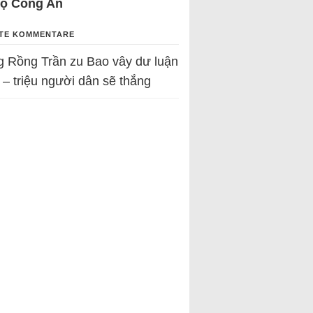
Bộ Công An
TE KOMMENTARE
g Rồng Trần
zu
Bao vây dư luận
 – triệu người dân sẽ thắng