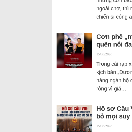
những cơn bão 
ngoài chợ, thì
chiến sĩ công
Cơn phê „ma
quên nỗi đa
15/05/2026
|
Trong cái rạp x
kịch bản „Dươn
hàng ngàn hộ 
ròng vì giá…
Hồ sơ Cầu 
bỏ mọi suy 
15/05/2026
|