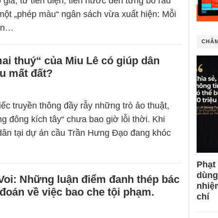
giá, từ tiền điện, tiền nước đến từng bó rau
 một „phép màu“ ngân sách vừa xuất hiện: Mỗi
 an…
CHÂM
i thuý“ của Miu Lê có giúp dân
u mất đất?
iếc truyền thông đầy rẫy những trò ảo thuật,
g đông kích tây“ chưa bao giờ lỗi thời. Khi
dân tại dự án cầu Trần Hưng Đạo đang khóc
Phạt
dùng
Voi: Những luận điểm đanh thép bác
nhiệ
đoán về việc bao che tội phạm.
chí