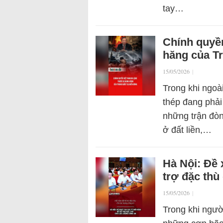
tay…
Chính quyề
hăng của Tr
15/05/2026
|
Trong khi ngoà
thép đang phải
những trận đòn 
ở đất liền,…
Hà Nội: Đề 
trợ đặc thù
15/05/2026
|
Trong khi ngư