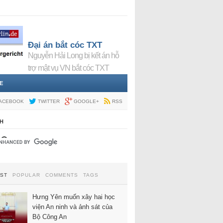
Đại án bắt cóc TXT
Nguyễn Hải Long bị kết án hỗ
trợ mật vụ VN bắt cóc TXT
E
ACEBOOK
TWITTER
GOOGLE+
RSS
H
EST
POPULAR
COMMENTS
TAGS
Hưng Yên muốn xây hai học
viện An ninh và ảnh sát của
Bộ Công An