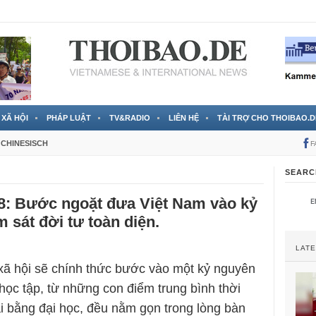
 đã được chính thức xác nhận
3 Jahren ago
XÃ HỘI
PHÁP LUẬT
TV&RADIO
LIÊN HỆ
TÀI TRỢ CHO THOIBAO.D
CHINESISCH
F
SEARC
88: Bước ngoặt đưa Việt Nam vào kỷ
 sát đời tư toàn diện.
LAT
xã hội sẽ chính thức bước vào một kỷ nguyên
học tập, từ những con điểm trung bình thời
ái bằng đại học, đều nằm gọn trong lòng bàn