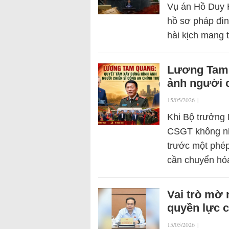
Vụ án Hồ Duy H
hồ sơ pháp đìn
hài kịch mang 
Lương Tam 
ảnh người c
15/05/2026
|
Khi Bộ trưởng
CSGT không nh
trước một phép
cần chuyển hó
Vai trò mờ 
quyền lực c
15/05/2026
|