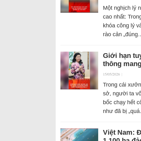
Một nghịch lý 
cao nhất: Tron
khóa công lý v
rào cản „đúng
Giới hạn tu
thông mang
15/05/2026
|
Trong cái xưởn
sở, người ta v
bốc chạy hết 
như đã bị „qu
Việt Nam: 
1.100 ha đả