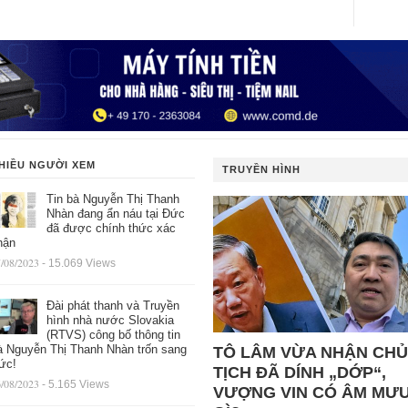
HIỀU NGƯỜI XEM
TRUYỀN HÌNH
Tin bà Nguyễn Thị Thanh
Nhàn đang ẩn náu tại Đức
đã được chính thức xác
hận
/08/2023
- 15.069 Views
Đài phát thanh và Truyền
hình nhà nước Slovakia
(RTVS) công bố thông tin
à Nguyễn Thị Thanh Nhàn trốn sang
TÔ LÂM VỪA NHẬN CHỦ
ức!
TỊCH ĐÃ DÍNH „DỚP“,
/08/2023
- 5.165 Views
VƯỢNG VIN CÓ ÂM MƯ