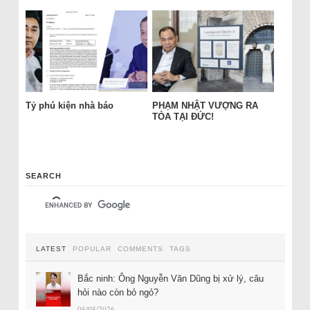
Tỷ phú kiện nhà báo
PHẠM NHẬT VƯỢNG RA
TÒA TẠI ĐỨC!
SEARCH
LATEST
POPULAR
COMMENTS
TAGS
Bắc ninh: Ông Nguyễn Văn Dũng bị xử lý, câu
hỏi nào còn bỏ ngỏ?
08/08/2026