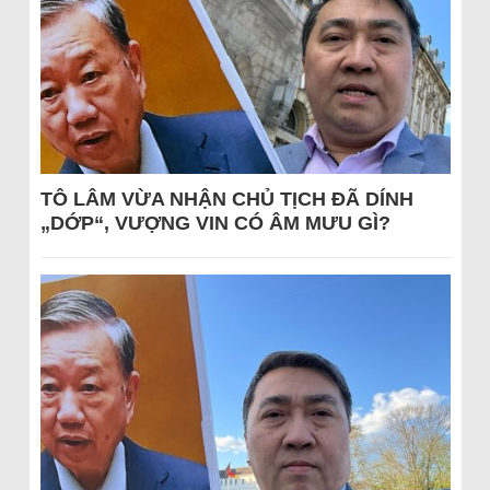
TÔ LÂM VỪA NHẬN CHỦ TỊCH ĐÃ DÍNH
„DỚP“, VƯỢNG VIN CÓ ÂM MƯU GÌ?