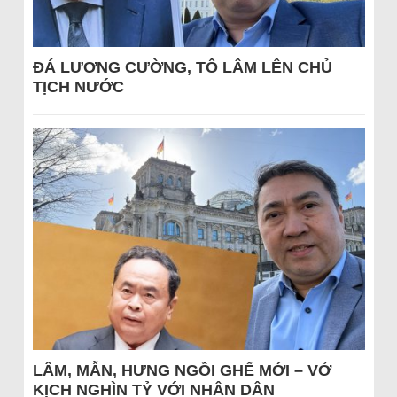
ĐÁ LƯƠNG CƯỜNG, TÔ LÂM LÊN CHỦ
TỊCH NƯỚC
LÂM, MẪN, HƯNG NGỒI GHẾ MỚI – VỞ
KỊCH NGHÌN TỶ VỚI NHÂN DÂN