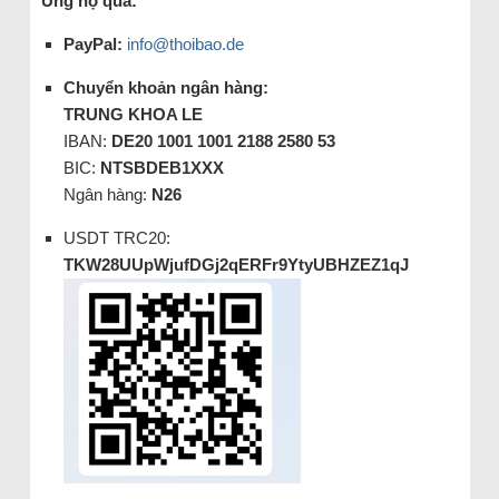
Ủng hộ qua:
PayPal:
info@thoibao.de
Chuyển khoản ngân hàng:
TRUNG KHOA LE
IBAN:
DE20 1001 1001 2188 2580 53
BIC:
NTSBDEB1XXX
Ngân hàng:
N26
USDT TRC20:
TKW28UUpWjufDGj2qERFr9YtyUBHZEZ1qJ