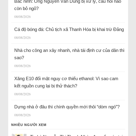
Bắc ninh: Ông Nguyễn Văn Dũng bị xử lý, câu hỏi nào
còn bỏ ngỏ?
08/08/2026
Cá độ bóng đá: Chủ tịch xã Thanh Hóa bị khai trừ Đảng
08/08/2026
Nhà cho công an xây nhanh, nhà tái định cư của dân thì
sao?
08/08/2026
Xăng E10 đối mặt nguy cơ thiếu ethanol: Vì sao cam
kết nguồn cung lại bị thử thách?
08/08/2026
Dựng nhà ở đâu thì chính quyền mới thôi “dòm ngó”?
08/08/2026
NHIỀU NGƯỜI XEM