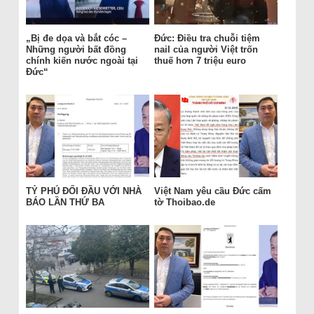
„Bị đe dọa và bắt cóc –
Đức: Điều tra chuỗi tiệm
Những người bất đồng
nail của người Việt trốn
chính kiến nước ngoài tại
thuế hơn 7 triệu euro
Đức“
TỶ PHÚ ĐỐI ĐẦU VỚI NHÀ
Việt Nam yêu cầu Đức cấm
BÁO LẦN THỨ BA
tờ Thoibao.de