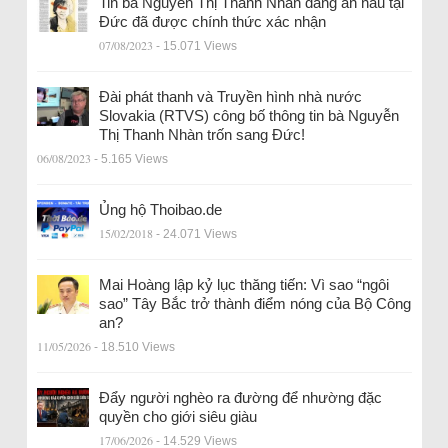
Tin bà Nguyễn Thị Thanh Nhàn đang ẩn náu tại
Đức đã được chính thức xác nhận
07/08/2023
- 15.071 Views
Đài phát thanh và Truyền hình nhà nước
Slovakia (RTVS) công bố thông tin bà Nguyễn
Thị Thanh Nhàn trốn sang Đức!
06/08/2023
- 5.165 Views
Ủng hộ Thoibao.de
15/02/2018
- 24.071 Views
Mai Hoàng lập kỷ lục thăng tiến: Vì sao “ngôi
sao” Tây Bắc trở thành điểm nóng của Bộ Công
an?
11/05/2026
- 18.510 Views
Đẩy người nghèo ra đường để nhường đặc
quyền cho giới siêu giàu
17/06/2026
- 14.529 Views