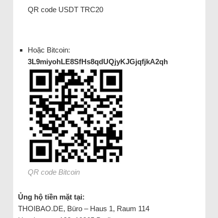
QR code USDT TRC20
Hoặc Bitcoin:
3L9miyohLE8SfHs8qdUQjyKJGjqfjkA2qh
QR code Bitcoin
Ủng hộ tiền mặt tại:
THOIBAO.DE, Büro – Haus 1, Raum 114