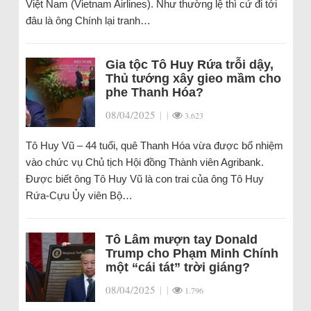
Việt Nam (Vietnam Airlines). Như thường lệ thì cứ đi tới
đâu là ông Chính lại tranh…
Gia tộc Tô Huy Rứa trỗi dậy,
Thủ tướng xây gieo mầm cho
phe Thanh Hóa?
08/04/2025
|
|
3.623
Tô Huy Vũ – 44 tuổi, quê Thanh Hóa vừa được bổ nhiệm
vào chức vụ Chủ tịch Hội đồng Thành viên Agribank.
Được biết ông Tô Huy Vũ là con trai của ông Tô Huy
Rứa-Cựu Ủy viên Bộ…
Tô Lâm mượn tay Donald
Trump cho Phạm Minh Chính
một “cái tát” trời giáng?
08/04/2025
|
|
1.796