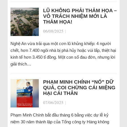
LŨ KHÔNG PHẢI THẢM HỌA –
VÔ TRÁCH NHIỆM MỚI LÀ
THẢM HỌA!
06/08/2025
|
Nghệ An vừa trải qua một cơn lũ khủng khiếp: 4 người
chết, hơn 7.400 ngôi nhà bị phá hủy hoặc vùi lấp, thiệt hại
kinh tế hơn 3.450 tỉ đồng. Một con số đau đớn, nhưng lời
giải thích…
PHẠM MINH CHÍNH “NỔ” DỮ
QUÁ, COI CHỪNG CÁI MIỆNG
HẠI CÁI THÂN
07/06/2025
|
Phạm Minh Chính bắt đầu tháng 6 bằng việc dự lễ kỷ
niệm 30 năm thành lập của Tổng công ty Hàng không