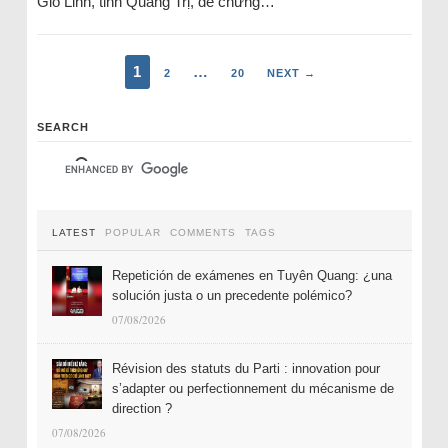
Gio Linh, tỉnh Quảng Trị, để chứng…
1
…
2
20
NEXT →
SEARCH
LATEST
POPULAR
COMMENTS
TAGS
Repetición de exámenes en Tuyên Quang: ¿una
solución justa o un precedente polémico?
07/08/2026
Révision des statuts du Parti : innovation pour
s’adapter ou perfectionnement du mécanisme de
direction ?
07/08/2026