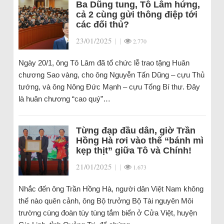
Ba Dũng tung, Tô Lâm hứng,
cả 2 cùng gửi thông điệp tới
các đối thủ?
23/01/2025
|
|
2.770
Ngày 20/1, ông Tô Lâm đã tổ chức lễ trao tặng Huân
chương Sao vàng, cho ông Nguyễn Tấn Dũng – cựu Thủ
tướng, và ông Nông Đức Mạnh – cựu Tổng Bí thư. Đây
là huân chương “cao quý”…
Từng đạp đầu dân, giờ Trần
Hồng Hà rơi vào thế “bánh mì
kẹp thịt” giữa Tô và Chính!
21/01/2025
|
|
1.673
Nhắc đến ông Trần Hồng Hà, người dân Việt Nam không
thể nào quên cảnh, ông Bộ trưởng Bộ Tài nguyên Môi
trường cùng đoàn tùy tùng tắm biển ở Cửa Việt, huyện