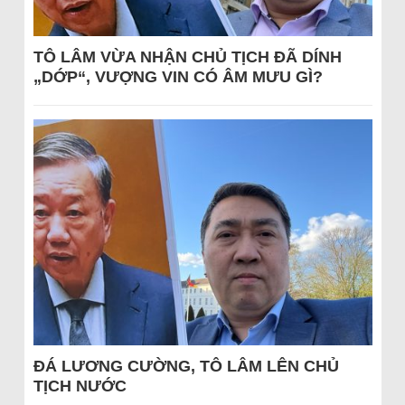
TÔ LÂM VỪA NHẬN CHỦ TỊCH ĐÃ DÍNH
„DỚP“, VƯỢNG VIN CÓ ÂM MƯU GÌ?
ĐÁ LƯƠNG CƯỜNG, TÔ LÂM LÊN CHỦ
TỊCH NƯỚC