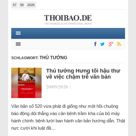
07
08
2026
THỦ TƯỚNG
SCHLAGWORT:
Thủ tướng Hưng tối hậu thư
về việc chậm trễ văn bản
20/05/2026
|
Văn bản số 520 vừa phát đi giống như một hồi chuông
báo động dội thẳng vào căn bệnh trầm kha của bộ máy
hành chính: bệnh lười ban hành văn bản hướng dẫn. Thật
nực cười khi luật đã…