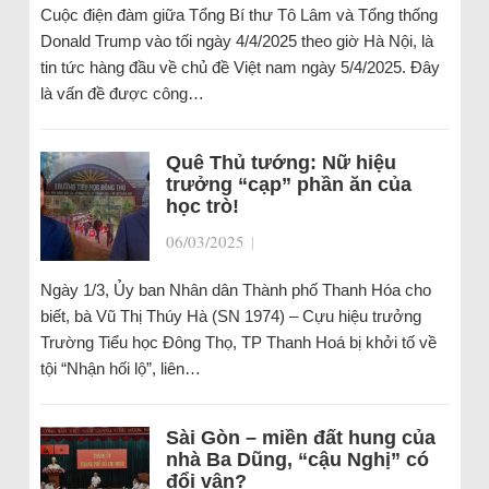
Cuộc điện đàm giữa Tổng Bí thư Tô Lâm và Tổng thống
Donald Trump vào tối ngày 4/4/2025 theo giờ Hà Nội, là
tin tức hàng đầu về chủ đề Việt nam ngày 5/4/2025. Đây
là vấn đề được công…
Quê Thủ tướng: Nữ hiệu
trưởng “cạp” phần ăn của
học trò!
06/03/2025
|
Ngày 1/3, Ủy ban Nhân dân Thành phố Thanh Hóa cho
biết, bà Vũ Thị Thúy Hà (SN 1974) – Cựu hiệu trưởng
Trường Tiểu học Đông Thọ, TP Thanh Hoá bị khởi tố về
tội “Nhận hối lộ”, liên…
Sài Gòn – miền đất hung của
nhà Ba Dũng, “cậu Nghị” có
đổi vận?