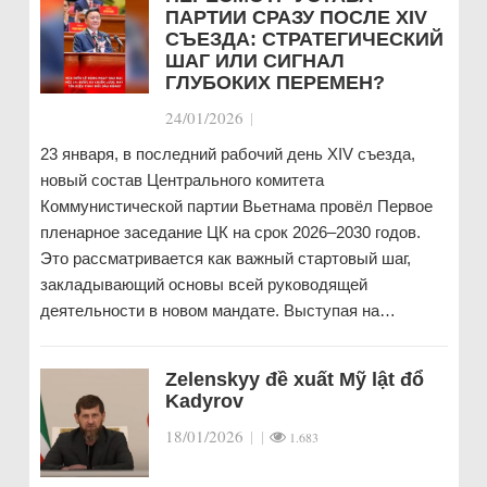
ПАРТИИ СРАЗУ ПОСЛЕ XIV
СЪЕЗДА: СТРАТЕГИЧЕСКИЙ
ШАГ ИЛИ СИГНАЛ
ГЛУБОКИХ ПЕРЕМЕН?
24/01/2026
|
23 января, в последний рабочий день XIV съезда,
новый состав Центрального комитета
Коммунистической партии Вьетнама провёл Первое
пленарное заседание ЦК на срок 2026–2030 годов.
Это рассматривается как важный стартовый шаг,
закладывающий основы всей руководящей
деятельности в новом мандате. Выступая на…
Zelenskyy đề xuất Mỹ lật đổ
Kadyrov
18/01/2026
|
|
1.683