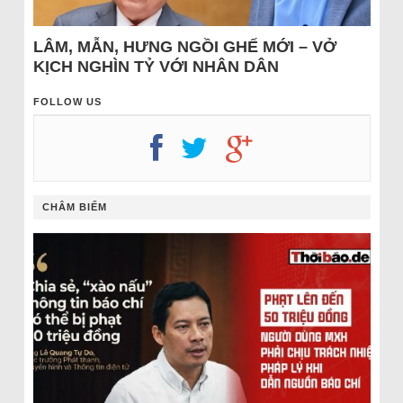
LÂM, MẪN, HƯNG NGỒI GHẾ MỚI – VỞ
KỊCH NGHÌN TỶ VỚI NHÂN DÂN
FOLLOW US
CHÂM BIẾM