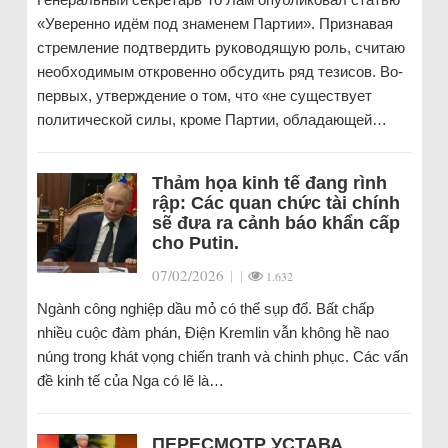
«Уверенно идём под знаменем Партии». Признавая
стремление подтвердить руководящую роль, считаю
необходимым откровенно обсудить ряд тезисов. Во-
первых, утверждение о том, что «не существует
политической силы, кроме Партии, обладающей…
Thảm họa kinh tế đang rình
rập: Các quan chức tài chính
sẽ đưa ra cảnh báo khẩn cấp
cho Putin.
07/02/2026
|
|
1.632
Ngành công nghiệp dầu mỏ có thể sụp đổ. Bất chấp
nhiều cuộc đàm phán, Điện Kremlin vẫn không hề nao
núng trong khát vọng chiến tranh và chinh phục. Các vấn
đề kinh tế của Nga có lẽ là…
ПЕРЕСМОТР УСТАВА