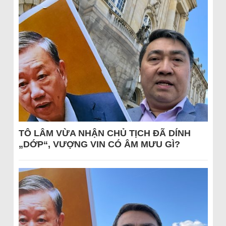
TÔ LÂM VỪA NHẬN CHỦ TỊCH ĐÃ DÍNH
„DỚP“, VƯỢNG VIN CÓ ÂM MƯU GÌ?