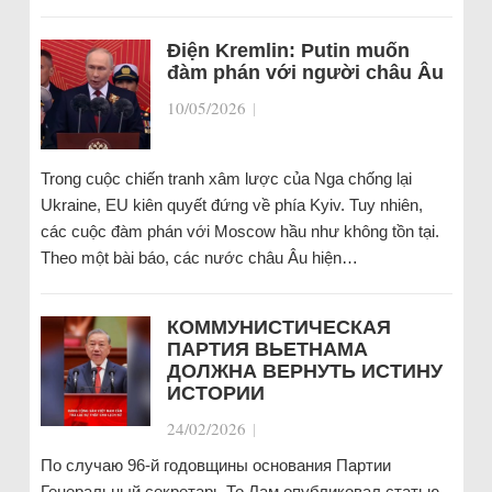
Điện Kremlin: Putin muốn
đàm phán với người châu Âu
10/05/2026
|
Trong cuộc chiến tranh xâm lược của Nga chống lại
Ukraine, EU kiên quyết đứng về phía Kyiv. Tuy nhiên,
các cuộc đàm phán với Moscow hầu như không tồn tại.
Theo một bài báo, các nước châu Âu hiện…
КОММУНИСТИЧЕСКАЯ
ПАРТИЯ ВЬЕТНАМА
ДОЛЖНА ВЕРНУТЬ ИСТИНУ
ИСТОРИИ
24/02/2026
|
По случаю 96-й годовщины основания Партии
Генеральный секретарь То Лам опубликовал статью