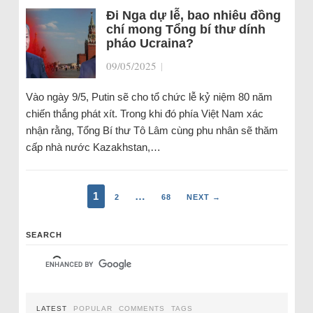
Đi Nga dự lễ, bao nhiêu đồng
chí mong Tổng bí thư dính
pháo Ucraina?
09/05/2025
|
Vào ngày 9/5, Putin sẽ cho tổ chức lễ kỷ niệm 80 năm
chiến thắng phát xít. Trong khi đó phía Việt Nam xác
nhận rằng, Tổng Bí thư Tô Lâm cùng phu nhân sẽ thăm
cấp nhà nước Kazakhstan,…
1
…
2
68
NEXT →
SEARCH
LATEST
POPULAR
COMMENTS
TAGS