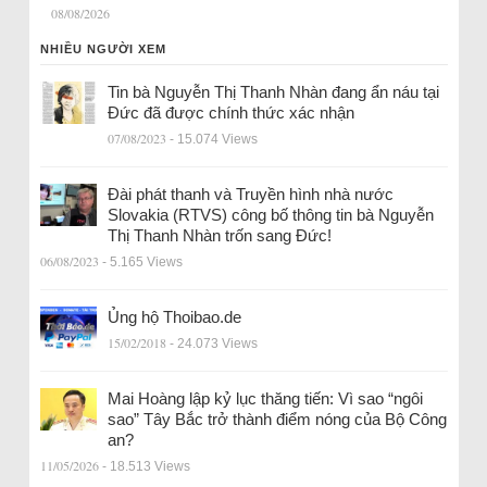
08/08/2026
NHIỀU NGƯỜI XEM
Tin bà Nguyễn Thị Thanh Nhàn đang ẩn náu tại
Đức đã được chính thức xác nhận
07/08/2023
- 15.074 Views
Đài phát thanh và Truyền hình nhà nước
Slovakia (RTVS) công bố thông tin bà Nguyễn
Thị Thanh Nhàn trốn sang Đức!
06/08/2023
- 5.165 Views
Ủng hộ Thoibao.de
15/02/2018
- 24.073 Views
Mai Hoàng lập kỷ lục thăng tiến: Vì sao “ngôi
sao” Tây Bắc trở thành điểm nóng của Bộ Công
an?
11/05/2026
- 18.513 Views