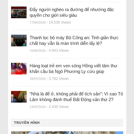
Đẩy người nghèo ra đường để nhường đặc
quyền cho giới siêu giàu
17/06/2026
- 14.530 Views
Thanh lọc bộ máy Bộ Công an: Tinh giản thực
chất hay vẫn là màn trình diễn lấy lệ?
16/06/2026
- 4.943 Views
Hàng loạt trẻ em ven sông Hồng viết tâm thư
khẩn cầu bà Ngô Phương Ly cứu giúp
28/05/2026
- 3.782 Views
“Nhà là để ở, không phải để tích sản”: Vì sao Tô
Lâm không đánh thuế Bất Động sản thứ 2?
24/05/2026
- 2.430 Views
TRUYỀN HÌNH