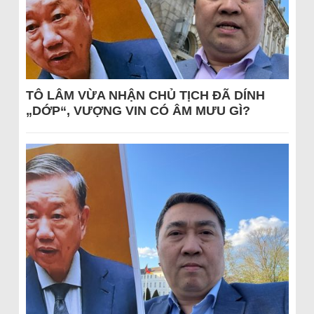
TÔ LÂM VỪA NHẬN CHỦ TỊCH ĐÃ DÍNH
„DỚP“, VƯỢNG VIN CÓ ÂM MƯU GÌ?