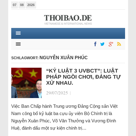
07
08
2026
NGUYỄN XUÂN PHÚC
SCHLAGWORT:
“KỶ LUẬT 3 UVBCT”: LUẬT
PHÁP NGỒI CHƠI, ĐẢNG TỰ
XỬ NHAU.
29/07/2025
|
Việc Ban Chấp hành Trung ương Đảng Cộng sản Việt
Nam công bố kỷ luật ba cựu ủy viên Bộ Chính trị là
Nguyễn Xuân Phúc, Võ Văn Thưởng và Vương Đình
Huệ, đánh dấu một sự kiện chính trị…