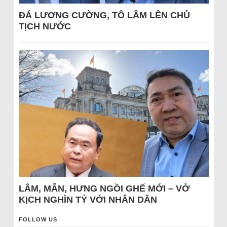
ĐÁ LƯƠNG CƯỜNG, TÔ LÂM LÊN CHỦ
TỊCH NƯỚC
LÂM, MẪN, HƯNG NGỒI GHẾ MỚI – VỞ
KỊCH NGHÌN TỶ VỚI NHÂN DÂN
FOLLOW US