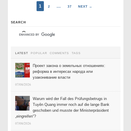
1
…
2
37
NEXT →
SEARCH
LATEST
POPULAR
COMMENTS
TAGS
Проект закона о земельных отношениях:
реформа в интересах народа или
узаконивание власти
07/08/2026
Warum wird der Fall des Prüfungsbetrugs in
Tuyên Quang immer noch auf die lange Bank
geschoben und musste der Ministerpräsident
„eingreifen“?
07/08/2026