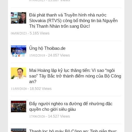
- 15.067 Views
Đài phát thanh và Truyền hình nhà nước
Slovakia (RTVS) công bố thông tin bà Nguyễn
Thị Thanh Nhàn trốn sang Đức!
06/08/2023
- 5.165 Views
Ủng hộ Thoibao.de
15/02/2018
- 24.057 Views
Mai Hoàng lập kỷ lục thăng tiến: Vì sao “ngôi
sao” Tây Bắc trở thành điểm nóng của Bộ Công
an?
11/05/2026
- 18.502 Views
Đẩy người nghèo ra đường để nhường đặc
quyền cho giới siêu giàu
17/06/2026
- 14.527 Views
Thanh lọc bộ máy Bộ Công an: Tinh giản thực