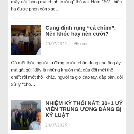
mấy cái “bóng ma chính trường” thủ vai. Hôm 19/7, thiên
hạ được phen xôn xao…
Cung đình rụng “cả chùm”.
Nên khóc hay nên cười?
25/07/2025
|
|
1.068
Có một thời, người ta đứng trước chân dung các ông ấy
mà gật gù: “đây là những khuôn mặt của đổi mới thể
chế”; rồi một thời khác, người ta giơ cao tay, dập bàn, đòi
xử lý “cho…
NHIỆM KỲ THỐI NÁT: 30+1 UỶ
VIÊN TRUNG ƯƠNG ĐẢNG BỊ
KỶ LUẬT
24/07/2025
|