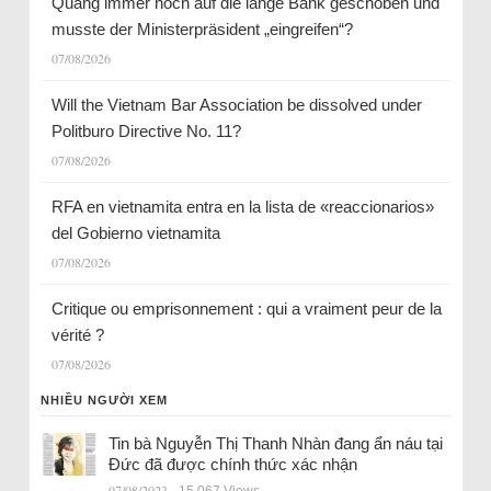
Quang immer noch auf die lange Bank geschoben und
musste der Ministerpräsident „eingreifen“?
07/08/2026
Will the Vietnam Bar Association be dissolved under
Politburo Directive No. 11?
07/08/2026
RFA en vietnamita entra en la lista de «reaccionarios»
del Gobierno vietnamita
07/08/2026
Critique ou emprisonnement : qui a vraiment peur de la
vérité ?
07/08/2026
NHIỀU NGƯỜI XEM
Tin bà Nguyễn Thị Thanh Nhàn đang ẩn náu tại
Đức đã được chính thức xác nhận
07/08/2023