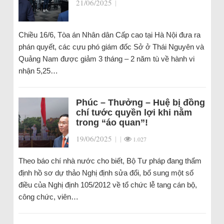
21/06/2025
|
Chiều 16/6, Tòa án Nhân dân Cấp cao tại Hà Nội đưa ra
phán quyết, các cựu phó giám đốc Sở ở Thái Nguyên và
Quảng Nam được giảm 3 tháng – 2 năm tù về hành vi
nhận 5,25…
Phúc – Thưởng – Huệ bị đồng
chí tước quyền lợi khi nằm
trong “áo quan”!
19/06/2025
|
|
1.027
Theo báo chí nhà nước cho biết, Bộ Tư pháp đang thẩm
định hồ sơ dự thảo Nghị định sửa đổi, bổ sung một số
điều của Nghị định 105/2012 về tổ chức lễ tang cán bộ,
công chức, viên…