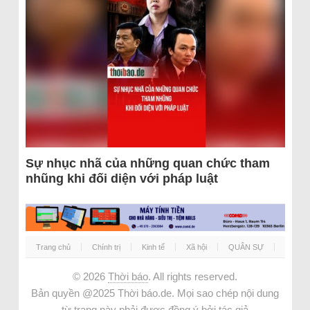
Sự nhục nhã của những quan chức tham
nhũng khi đối diện với pháp luật
Trang chủ
Chính trị
Kinh tế
Xã hội
QUÂN SỰ
© 2026
Thời báo
. All rights reserved.
Bản quyền @2025 Thời báo.de. Mọi sao chép nội dung
từ trang này phải được đồng ý bởi tác giả