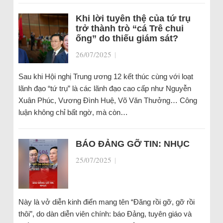
Khi lời tuyên thệ của tứ trụ
trở thành trò “cá Trê chui
ống” do thiếu giám sát?
26/07/2025
|
Sau khi Hội nghị Trung ương 12 kết thúc cùng với loạt
lãnh đạo “tứ trụ” là các lãnh đạo cao cấp như Nguyễn
Xuân Phúc, Vương Đình Huệ, Võ Văn Thưởng… Công
luận không chỉ bất ngờ, mà còn…
BÁO ĐẢNG GỠ TIN: NHỤC
25/07/2025
|
Này là vở diễn kinh điển mang tên “Đăng rồi gỡ, gỡ rồi
thôi”, do dàn diễn viên chính: báo Đảng, tuyên giáo và