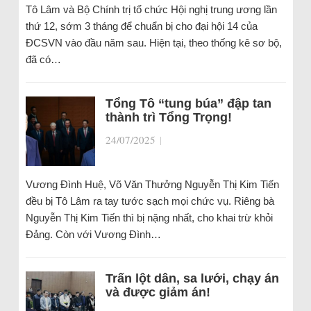
Tô Lâm và Bộ Chính trị tổ chức Hội nghị trung ương lần
thứ 12, sớm 3 tháng để chuẩn bị cho đại hội 14 của
ĐCSVN vào đầu năm sau. Hiện tại, theo thống kê sơ bộ,
đã có…
Tổng Tô “tung búa” đập tan
thành trì Tổng Trọng!
24/07/2025
|
Vương Đình Huệ, Võ Văn Thưởng Nguyễn Thị Kim Tiến
đều bị Tô Lâm ra tay tước sạch mọi chức vụ. Riêng bà
Nguyễn Thị Kim Tiến thì bị nặng nhất, cho khai trừ khỏi
Đảng. Còn với Vương Đình…
Trấn lột dân, sa lưới, chạy án
và được giảm án!