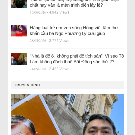
chất hay vẫn là màn trình diễn lấy lệ?
16/06/2026
- 4.942 Views
Hàng loạt trẻ em ven sông Hồng viết tâm thư
khẩn cầu bà Ngô Phương Ly cứu giúp
28/05/2026
- 3.774 Views
“Nhà là để ở, không phải để tích sản”: Vì sao Tô
Lâm không đánh thuế Bất Động sản thứ 2?
24/05/2026
- 2.422 Views
TRUYỀN HÌNH