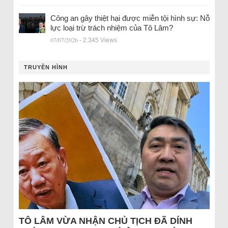
Công an gây thiệt hại được miễn tội hình sự: Nỗ
lực loại trừ trách nhiệm của Tô Lâm?
07/07/2026
- 2.345 Views
TRUYỀN HÌNH
TÔ LÂM VỪA NHẬN CHỦ TỊCH ĐÃ DÍNH