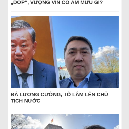
„DỚP“, VƯỢNG VIN CÓ ÂM MƯU GÌ?
ĐÁ LƯƠNG CƯỜNG, TÔ LÂM LÊN CHỦ
TỊCH NƯỚC