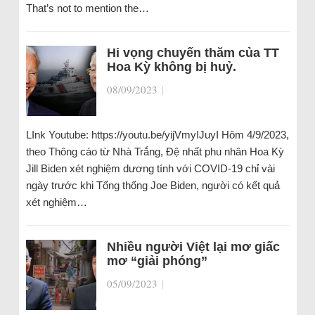
That’s not to mention the…
Hi vọng chuyến thăm của TT
Hoa Kỳ không bị huỷ.
08/09/2023
|
LInk Youtube: https://youtu.be/yijVmyIJuyI Hôm 4/9/2023,
theo Thông cáo từ Nhà Trắng, Đệ nhất phu nhân Hoa Kỳ
Jill Biden xét nghiệm dương tính với COVID-19 chỉ vài
ngày trước khi Tổng thống Joe Biden, người có kết quả
xét nghiệm…
Nhiều người Việt lại mơ giấc
mơ “giải phóng”
05/09/2023
|