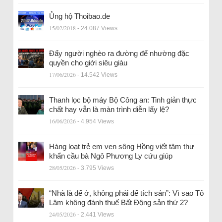
Ủng hộ Thoibao.de
15/02/2018
- 24.087 Views
Đẩy người nghèo ra đường để nhường đặc
quyền cho giới siêu giàu
17/06/2026
- 14.542 Views
Thanh lọc bộ máy Bộ Công an: Tinh giản thực
chất hay vẫn là màn trình diễn lấy lệ?
16/06/2026
- 4.954 Views
Hàng loạt trẻ em ven sông Hồng viết tâm thư
khẩn cầu bà Ngô Phương Ly cứu giúp
28/05/2026
- 3.795 Views
“Nhà là để ở, không phải để tích sản”: Vì sao Tô
Lâm không đánh thuế Bất Động sản thứ 2?
24/05/2026
- 2.441 Views