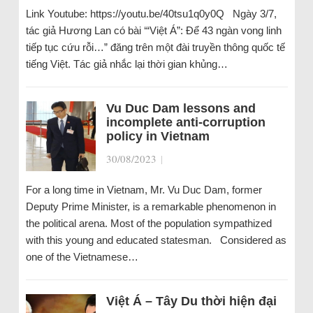
Link Youtube: https://youtu.be/40tsu1q0y0Q Ngày 3/7,
tác giả Hương Lan có bài ‘“Việt Á”: Để 43 ngàn vong linh
tiếp tục cứu rỗi…” đăng trên một đài truyền thông quốc tế
tiếng Việt. Tác giả nhắc lại thời gian khủng…
Vu Duc Dam lessons and
incomplete anti-corruption
policy in Vietnam
30/08/2023
|
For a long time in Vietnam, Mr. Vu Duc Dam, former
Deputy Prime Minister, is a remarkable phenomenon in
the political arena. Most of the population sympathized
with this young and educated statesman. Considered as
one of the Vietnamese…
Việt Á – Tây Du thời hiện đại