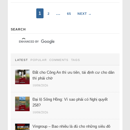
1
…
2
65
NEXT →
SEARCH
LATEST
POPULAR
COMMENTS
TAGS
Đất cho Công An thì ưu tiên, tái định cư cho dân
thì phải chờ
10/08/2026
Đại lộ Sông Hồng: Vì sao phải có Nghị quyết
258?
10/08/2026
Vingroup – Bao nhiêu là đủ cho những siêu đô