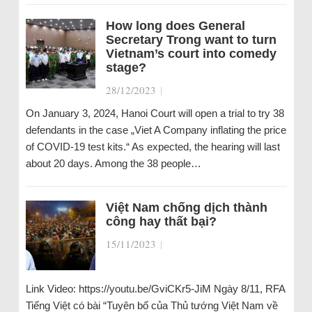
How long does General
Secretary Trong want to turn
Vietnam’s court into comedy
stage?
28/12/2023
|
On January 3, 2024, Hanoi Court will open a trial to try 38
defendants in the case „Viet A Company inflating the price
of COVID-19 test kits.“ As expected, the hearing will last
about 20 days. Among the 38 people…
Việt Nam chống dịch thành
công hay thất bại?
15/11/2023
|
Link Video: https://youtu.be/GviCKr5-JiM Ngày 8/11, RFA
Tiếng Việt có bài “Tuyên bố của Thủ tướng Việt Nam về