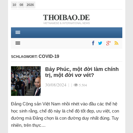
10
08
2026
COVID-19
SCHLAGWORT:
Bảy Phúc, một đời làm chính
trị, một đời vơ vét?
30/08/2024
|
|
5.504
Đảng Cộng sản Việt Nam nhồi nhét vào đầu các thế hệ
học sinh rằng, chế độ này là chế độ tốt đẹp, ưu việt, con
đường mà Đảng chọn là con đường duy nhất đúng. Tuy
nhiên, trên thực…