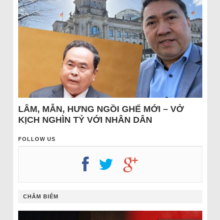
LÂM, MẪN, HƯNG NGỒI GHẾ MỚI – VỞ
KỊCH NGHÌN TỶ VỚI NHÂN DÂN
FOLLOW US
CHÂM BIẾM