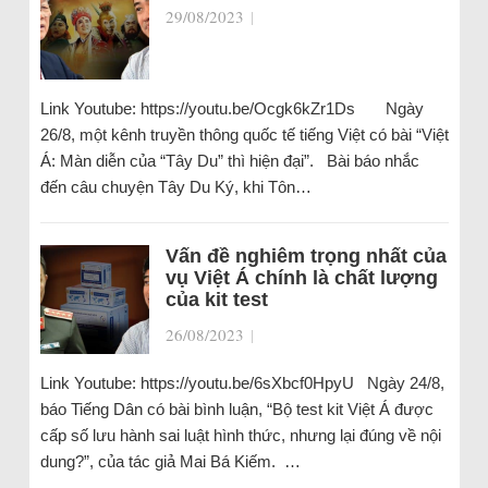
29/08/2023
|
Link Youtube: https://youtu.be/Ocgk6kZr1Ds Ngày
26/8, một kênh truyền thông quốc tế tiếng Việt có bài “Việt
Á: Màn diễn của “Tây Du” thì hiện đại”. Bài báo nhắc
đến câu chuyện Tây Du Ký, khi Tôn…
Vấn đề nghiêm trọng nhất của
vụ Việt Á chính là chất lượng
của kit test
26/08/2023
|
Link Youtube: https://youtu.be/6sXbcf0HpyU Ngày 24/8,
báo Tiếng Dân có bài bình luận, “Bộ test kit Việt Á được
cấp số lưu hành sai luật hình thức, nhưng lại đúng về nội
dung?”, của tác giả Mai Bá Kiếm. …