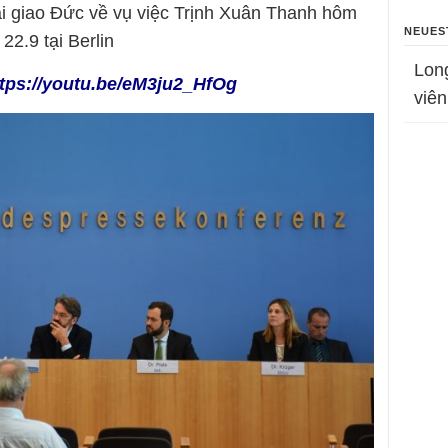
i giao Đức về vụ việc Trịnh Xuân Thanh hôm
NEUES
22.9 tại Berlin
Lon
ttps://youtu.be/eM3ju2_HfOg
viên