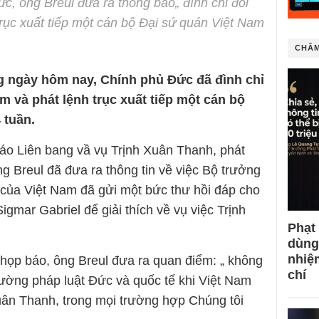
c, ông Breul đưa ra thông báo„ đình chỉ đối
trục xuất tiếp một cán bộ Đại sứ quán Việt Nam
CHÂM
g ngày hôm nay, Chính phủ Đức đã đình chỉ
am và phát lệnh trục xuất tiếp một cán bộ
 tuần.
áo Liên bang vầ vụ Trịnh Xuân Thanh, phát
g Breul đã đưa ra thông tin về việc Bộ trưởng
của Việt Nam đã gửi một bức thư hồi đáp cho
mar Gabriel để giải thích về vụ việc Trịnh
Phạt
dùng
nhiệ
 họp báo, ông Breul đưa ra quan điểm: „ không
chí
ường pháp luật Đức và quốc tế khi Việt Nam
uân Thanh, trong mọi trường hợp Chúng tôi