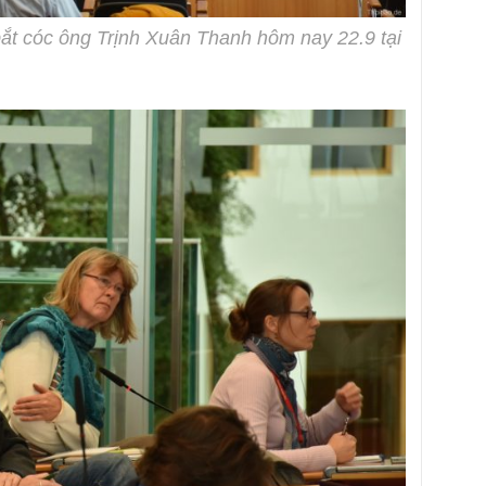
ắt cóc ông Trịnh Xuân Thanh hôm nay 22.9 tại