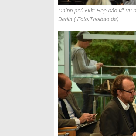
Chính phủ Đức Họp báo về vụ b
Berlin ( Foto:Thoibao.de)