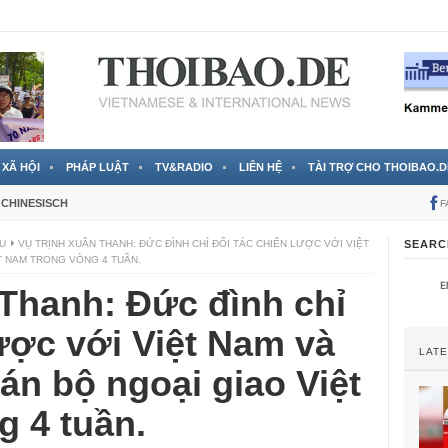
 đã được chính thức xác nhận
3 Jahren ago
XÃ HỘI
PHÁP LUẬT
TV&RADIO
LIÊN HỆ
TÀI TRỢ CHO THOIBAO.D
CHINESISCH
F
EU
VỤ TRỊNH XUÂN THANH: ĐỨC ĐÌNH CHỈ ĐỐI TÁC CHIẾN LƯỢC VỚI VIỆT
SEARC
T NAM TRONG VÒNG 4 TUẦN.
Thanh: Đức đình chỉ
lược với Việt Nam và
LAT
cán bộ ngoại giao Việt
 4 tuần.