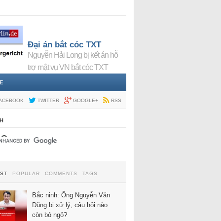
Đại án bắt cóc TXT
Nguyễn Hải Long bị kết án hỗ
trợ mật vụ VN bắt cóc TXT
E
ACEBOOK
TWITTER
GOOGLE+
RSS
H
EST
POPULAR
COMMENTS
TAGS
Bắc ninh: Ông Nguyễn Văn
Dũng bị xử lý, câu hỏi nào
còn bỏ ngỏ?