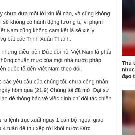
 chưa đưa một lời xin lỗi nào, và cũng không
i sẽ không có hành động tương tự vi phạm
Việt Nam cũng không cam kết là sẽ xử lý
vụ bắt cóc Trịnh Xuân Thanh.
 những điều kiện Đức đòi hỏi Việt Nam là phải
 những chuẩn mực của một nhà nước pháp
Thủ 
ên quốc tế đến Việt Nam theo dõi.
nhục 
đạo 
 các yêu cầu của chúng tôi, chưa công nhận
ngày hôm qua (21.9) Chúng tôi đã mời Đại sứ
iao để thông báo về việc đình chỉ đối tác chiến
 ra lệnh trục xuất ngay 1 cán bộ ngoại giao
ó 4 tuần để thu xếp rời khỏi nước Đức.