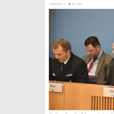
22/09/2017
|
|
232.749