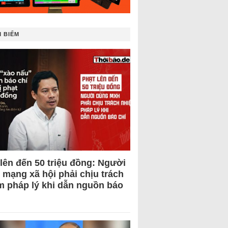
 BIẾM
 lên đến 50 triệu đồng: Người
 mạng xã hội phải chịu trách
m pháp lý khi dẫn nguồn báo