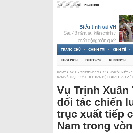
08
08
2026
Headline:
Tin bà Nguyễn Thị Thanh Nhàn đang ẩn náu tại Đức
Biểu tình tại VN
Sau 43 năm, sự kiện chính trị
chấn động toàn quốc
TRANG CHỦ
CHÍNH TRỊ
KINH TẾ
ENGLISCH
DEUTSCH
RUSSISCH
HOME
2017
SEPTEMBER
22
NGƯỜI VIỆT - 
NAM VÀ TRỤC XUẤT TIẾP CÁN BỘ NGOẠI GIAO VIỆ
Vụ Trịnh Xuân 
đối tác chiến 
trục xuất tiếp 
Nam trong vòng