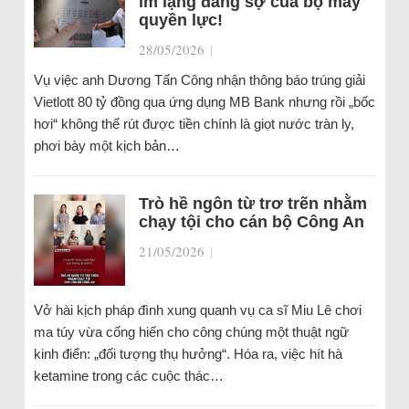
im lặng đáng sợ của bộ máy
quyền lực!
28/05/2026
|
Vụ việc anh Dương Tấn Công nhận thông báo trúng giải
Vietlott 80 tỷ đồng qua ứng dụng MB Bank nhưng rồi „bốc
hơi“ không thể rút được tiền chính là giọt nước tràn ly,
phơi bày một kịch bản…
Trò hề ngôn từ trơ trẽn nhằm
chạy tội cho cán bộ Công An
21/05/2026
|
Vở hài kịch pháp đình xung quanh vụ ca sĩ Miu Lê chơi
ma túy vừa cống hiến cho công chúng một thuật ngữ
kinh điển: „đối tượng thụ hưởng“. Hóa ra, việc hít hà
ketamine trong các cuộc thác…