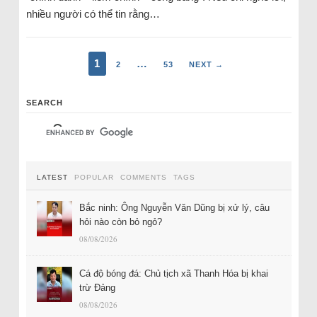
nhiều người có thể tin rằng…
1
…
2
53
NEXT →
SEARCH
LATEST
POPULAR
COMMENTS
TAGS
Bắc ninh: Ông Nguyễn Văn Dũng bị xử lý, câu
hỏi nào còn bỏ ngỏ?
08/08/2026
Cá độ bóng đá: Chủ tịch xã Thanh Hóa bị khai
trừ Đảng
08/08/2026