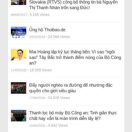
Slovakia (RTVS) công bố thông tin bà Nguyễn
Thị Thanh Nhàn trốn sang Đức!
06/08/2023
- 5.165 Views
Ủng hộ Thoibao.de
15/02/2018
- 24.068 Views
Mai Hoàng lập kỷ lục thăng tiến: Vì sao “ngôi
sao” Tây Bắc trở thành điểm nóng của Bộ Công
an?
11/05/2026
- 18.509 Views
Đẩy người nghèo ra đường để nhường đặc
quyền cho giới siêu giàu
17/06/2026
- 14.528 Views
Thanh lọc bộ máy Bộ Công an: Tinh giản thực
chất hay vẫn là màn trình diễn lấy lệ?
16/06/2026
- 4.942 Views