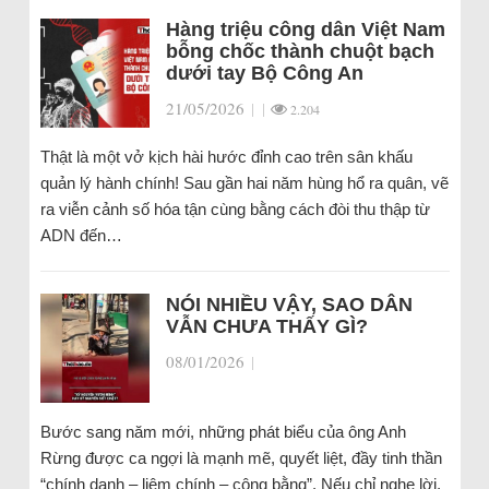
Hàng triệu công dân Việt Nam
bỗng chốc thành chuột bạch
dưới tay Bộ Công An
21/05/2026
|
|
2.204
Thật là một vở kịch hài hước đỉnh cao trên sân khấu
quản lý hành chính! Sau gần hai năm hùng hổ ra quân, vẽ
ra viễn cảnh số hóa tận cùng bằng cách đòi thu thập từ
ADN đến…
NÓI NHIỀU VẬY, SAO DÂN
VẪN CHƯA THẤY GÌ?
08/01/2026
|
Bước sang năm mới, những phát biểu của ông Anh
Rừng được ca ngợi là mạnh mẽ, quyết liệt, đầy tinh thần
“chính danh – liêm chính – công bằng”. Nếu chỉ nghe lời,