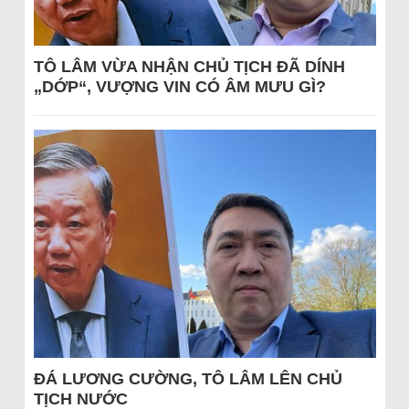
TÔ LÂM VỪA NHẬN CHỦ TỊCH ĐÃ DÍNH
„DỚP“, VƯỢNG VIN CÓ ÂM MƯU GÌ?
ĐÁ LƯƠNG CƯỜNG, TÔ LÂM LÊN CHỦ
TỊCH NƯỚC