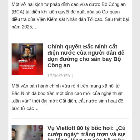
Một vở hài kịch tư pháp đỉnh cao vừa được Bộ Công an
(BCA) tái diễn khi kiên quyết đề xuất xóa sổ Cơ quan
điều tra của Viện Kiểm sát Nhân dân Tối cao. Sau thất bại
năm 2025,…
Chính quyền Bắc Ninh cắt
điện nước của người dân để
dọn đường cho sân bay Bộ
Công an
12/06/2026
|
Một văn bản hành chính vừa rò rỉ trên mạng xã hội từ
Bắc Ninh đã bóc trần một đỉnh cao mới của nghệ thuật
„dân vận“ thời đại mới: Cắt điện, cắt nước sinh hoạt để
bức tử các…
Vụ Vietlott 80 tỷ bốc hơi: „Cú
cướp ngày“ trắng trợn và sự