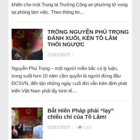
khiến cho một Trung tá Trưởng Công an phường tử vong
tại phòng làm việc. Theo thông tin…
TRỐNG NGUYỄN PHÚ TRỌNG
ĐÁNH XUÔI, KÈN TÔ LÂM
THỔI NGƯỢC
22/03/2025
|
Nguyễn Phú Trọng – một người miền bắc có lý luận,
trong suốt hơn 10 năm cầm quyền là người đứng đầu
ĐCSVN, đến tận những ngày cuối đời vẫn kiên định phát
triển Việt Nam phải lấy kinh tế…
Bắt Hiến Pháp phải “lạy”
chiếu chỉ của Tô Lâm!
02/03/2025
|
|
1.523