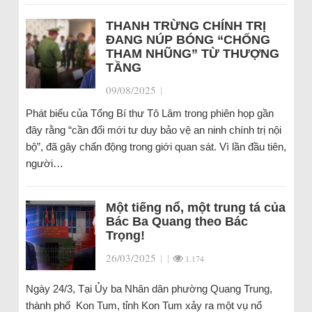
THANH TRỪNG CHÍNH TRỊ
ĐANG NÚP BÓNG “CHỐNG
THAM NHŨNG” TỪ THƯỢNG
TẦNG
09/08/2025
|
Phát biểu của Tổng Bí thư Tô Lâm trong phiên họp gần
đây rằng “cần đổi mới tư duy bảo vệ an ninh chính trị nội
bộ”, đã gây chấn động trong giới quan sát. Vì lần đầu tiên,
người…
Một tiếng nổ, một trung tá của
Bác Ba Quang theo Bác
Trọng!
26/03/2025
|
|
1.174
Ngày 24/3, Tại Ủy ba Nhân dân phường Quang Trung,
thành phố Kon Tum, tỉnh Kon Tum xảy ra một vụ nổ