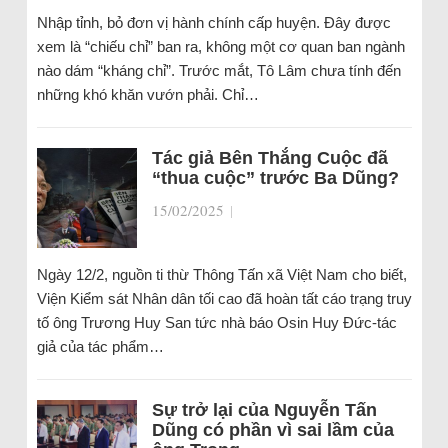
Nhập tỉnh, bỏ đơn vị hành chính cấp huyện. Đây được
xem là “chiếu chỉ” ban ra, không một cơ quan ban ngành
nào dám “kháng chỉ”. Trước mắt, Tô Lâm chưa tính đến
những khó khăn vướn phải. Chỉ…
Tác giả Bên Thắng Cuộc đã
“thua cuộc” trước Ba Dũng?
15/02/2025
|
Ngày 12/2, nguồn ti thừ Thông Tấn xã Việt Nam cho biết,
Viện Kiểm sát Nhân dân tối cao đã hoàn tất cáo trạng truy
tố ông Trương Huy San tức nhà báo Osin Huy Đức-tác
giả của tác phẩm…
Sự trở lại của Nguyễn Tấn
Dũng có phần vì sai lầm của