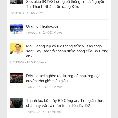
Slovakia (RTVS) công bố thông tin bà Nguyễn
Thị Thanh Nhàn trốn sang Đức!
06/08/2023
- 5.165 Views
Ủng hộ Thoibao.de
15/02/2018
- 24.063 Views
Mai Hoàng lập kỷ lục thăng tiến: Vì sao “ngôi
sao” Tây Bắc trở thành điểm nóng của Bộ Công
an?
11/05/2026
- 18.506 Views
Đẩy người nghèo ra đường để nhường đặc
quyền cho giới siêu giàu
17/06/2026
- 14.527 Views
Thanh lọc bộ máy Bộ Công an: Tinh giản thực
chất hay vẫn là màn trình diễn lấy lệ?
16/06/2026
- 4.942 Views