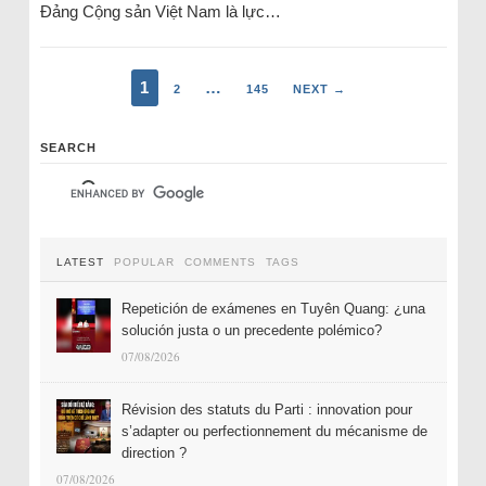
Đảng Cộng sản Việt Nam là lực…
1
…
2
145
NEXT →
SEARCH
LATEST
POPULAR
COMMENTS
TAGS
Repetición de exámenes en Tuyên Quang: ¿una
solución justa o un precedente polémico?
07/08/2026
Révision des statuts du Parti : innovation pour
s’adapter ou perfectionnement du mécanisme de
direction ?
07/08/2026