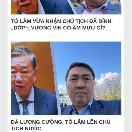
TÔ LÂM VỪA NHẬN CHỦ TỊCH ĐÃ DÍNH
„DỚP“, VƯỢNG VIN CÓ ÂM MƯU GÌ?
ĐÁ LƯƠNG CƯỜNG, TÔ LÂM LÊN CHỦ
TỊCH NƯỚC