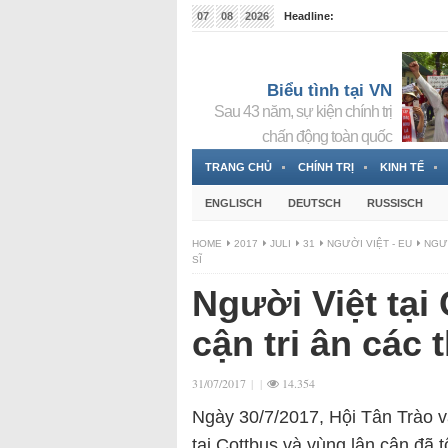
07
08
2026
Headline:
Tin bà Nguyễn Thị Thanh Nhàn đang ẩn náu tại Đức
Biểu tình tại VN
Sau 43 năm, sự kiện chính trị
chấn động toàn quốc
TRANG CHỦ
CHÍNH TRỊ
KINH TẾ
ENGLISCH
DEUTSCH
RUSSISCH
HOME
2017
JULI
31
NGƯỜI VIỆT - EU
NGƯỜ
SĨ
Người Việt tại
cận tri ân các 
31/07/2017
|
|
14.354
Ngày 30/7/2017, Hội Tân Trào và
tại Cottbus và vùng lân cận đã