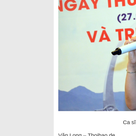
Ca sĩ
Văn Long – Thoibao.de