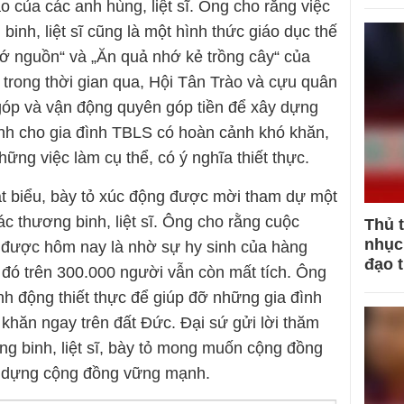
o của các anh hùng, liệt sĩ. Ông cho rằng việc
 binh, liệt sĩ cũng là một hình thức giáo dục thế
hớ nguồn“ và „Ăn quả nhớ kẻ trồng cây“ của
 trong thời gian qua, Hội Tân Trào và cựu quân
góp và vận động quyên góp tiền để xây dựng
nh cho gia đình TBLS có hoàn cảnh khó khăn,
ững việc làm cụ thể, có ý nghĩa thiết thực.
 biểu, bày tỏ xúc động được mời tham dự một
ác thương binh, liệt sĩ. Ông cho rằng cuộc
Thủ 
nhục 
được hôm nay là nhờ sự hy sinh của hàng
đạo 
 đó trên 300.000 người vẫn còn mất tích. Ông
h động thiết thực để giúp đỡ những gia đình
ó khăn ngay trên đất Đức. Đại sứ gửi lời thăm
ơng binh, liệt sĩ, bày tỏ mong muốn cộng đồng
y dựng cộng đồng vững mạnh.