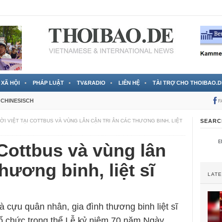
 đã được chính thức xác nhận
3 Jahren ago
XÃ HỘI
PHÁP LUẬT
TV&RADIO
LIÊN HỆ
TÀI TRỢ CHO THOIBAO.D
CHINESISCH
F
I VIỆT TẠI COTTBUS VÀ VÙNG LÂN CẬN TRI ÂN CÁC THƯƠNG BINH, LIỆT
SEARC
 Cottbus và vùng lân
thương binh, liệt sĩ
LAT
 cựu quân nhân, gia đình thương binh liệt sĩ
 tổ chức trọng thể Lễ kỷ niệm 70 năm Ngày