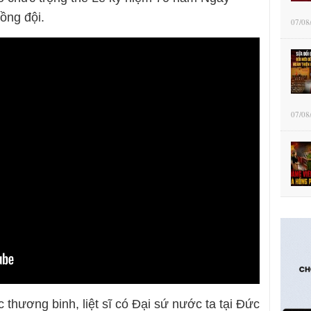
đồng đội.
07/08
07/08
 thương binh, liệt sĩ có Đại sứ nước ta tại Đức