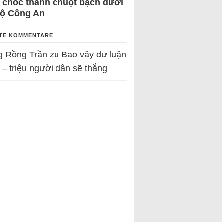
 chốc thành chuột bạch dưới
Bộ Công An
TE KOMMENTARE
g Rồng Trần
zu
Bao vây dư luận
 – triệu người dân sẽ thắng