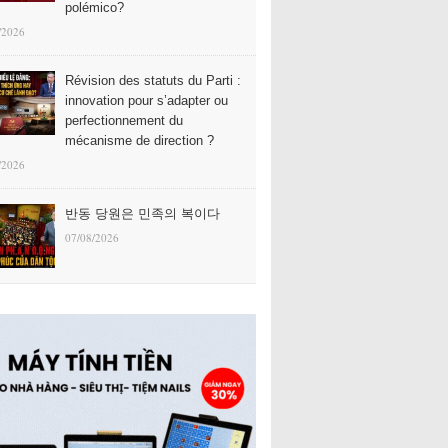
polémico?
/2026
Révision des statuts du Parti :
innovation pour s’adapter ou
perfectionnement du
mécanisme de direction ?
/2026
반동 당원은 민족의 복이다
07/08/2026