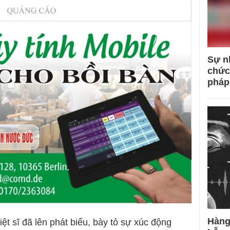
Sự n
chức
pháp
Hàng
ệt sĩ đã lên phát biểu, bày tỏ sự xúc động