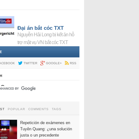
Đại án bắt cóc TXT
Nguyễn Hải Long bị kết án hỗ
trợ mật vụ VN bắt cóc TXT
E
ACEBOOK
TWITTER
GOOGLE+
RSS
H
EST
POPULAR
COMMENTS
TAGS
Repetición de exámenes en
Tuyên Quang: ¿una solución
justa o un precedente