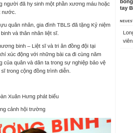
bỗng
ững người đã hy sinh một phần xương máu hoặc
tay 
t nước.
NEUES
cựu quân nhân, gia đình TBLS đã tặng Kỷ niệm
Lon
inh và thân nhân liệt sĩ.
viên
ơng binh – Liệt sĩ và tri ân đồng đội tại
 khí xúc động với những bài ca đi cùng năm
g của quân và dân ta trong sự nghiệp bảo vệ
sĩ trong cộng đồng trình diễn.
oàn Xuân Hưng phát biểu
ng cảnh hội trường