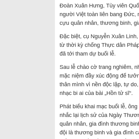
Đoàn Xuân Hưng, Tùy viên Quốc 
người Việt toàn liên bang Đức,
cựu quân nhân, thương binh, gia 
Đặc biệt, cụ Nguyễn Xuân Linh,
từ thời kỳ chống Thực dân Phá
đã tới tham dự buổi lễ.
Sau lễ chào cờ trang nghiêm, n
mặc niệm đầy xúc động để tưởn
thân mình vì nền độc lập, tự do
nhạc bi ai của bài „Hồn tử sĩ“.
Phát biểu khai mạc buổi lễ, ôn
nhắc lại lịch sử của Ngày Thươn
quân nhân, gia đình thương binh 
đội là thương binh và gia đình c