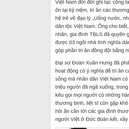
Việt Nam đời đời ghi tạc công la
ôn lại kỷ niệm, tri ân các thương
hệ trẻ về đạo lý „Uống nước, n
dân tộc Việt Nam. Ông cho biết,
nhân, gia đình TBLS đã quyên 
được 03 ngôi nhà tình nghĩa dà
góp phần tri ân đồng đội bằng nh
Đại sứ Đoàn Xuân Hưng đã phát
hoạt động có ý nghĩa để tri ân c
sống mà nhân dân Việt Nam có 
triệu người đã ngã xuống, trong
kêu gọi mọi người có những hàn
thương binh, liệt sĩ còn gặp kh
hỏi ân cần tới các gia đình thư
người Việt ở Đức đoàn kết, xâ