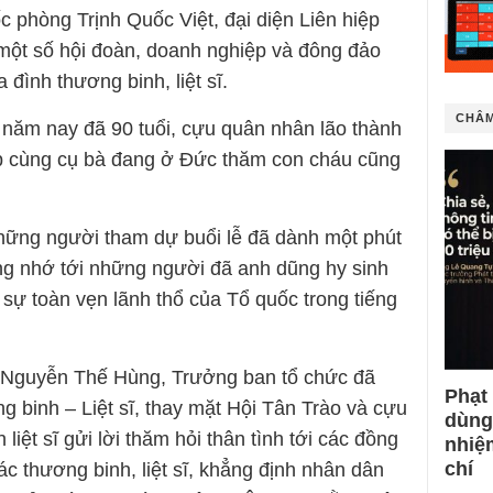
phòng Trịnh Quốc Việt, đại diện Liên hiệp
 một số hội đoàn, doanh nghiệp và đông đảo
đình thương binh, liệt sĩ.
CHÂM
 năm nay đã 90 tuổi, cựu quân nhân lão thành
p cùng cụ bà đang ở Đức thăm con cháu cũng
hững người tham dự buổi lễ đã dành một phút
g nhớ tới những người đã anh dũng hy sinh
, sự toàn vẹn lãnh thổ của Tổ quốc trong tiếng
g Nguyễn Thế Hùng, Trưởng ban tổ chức đã
Phạt
g binh – Liệt sĩ, thay mặt Hội Tân Trào và cựu
dùng
liệt sĩ gửi lời thăm hỏi thân tình tới các đồng
nhiệ
chí
ác thương binh, liệt sĩ, khẳng định nhân dân