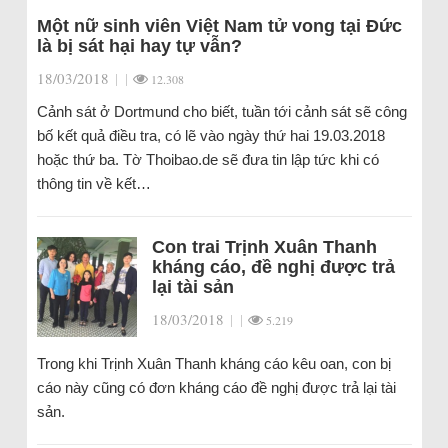
Một nữ sinh viên Việt Nam tử vong tại Đức
là bị sát hại hay tự vẫn?
18/03/2018
|
|
12.308
Cảnh sát ở Dortmund cho biết, tuần tới cảnh sát sẽ công
bố kết quả điều tra, có lẽ vào ngày thứ hai 19.03.2018
hoặc thứ ba. Tờ Thoibao.de sẽ đưa tin lập tức khi có
thông tin về kết…
Con trai Trịnh Xuân Thanh
kháng cáo, đề nghị được trả
lại tài sản
18/03/2018
|
|
5.219
Trong khi Trịnh Xuân Thanh kháng cáo kêu oan, con bị
cáo này cũng có đơn kháng cáo đề nghị được trả lại tài
sản.