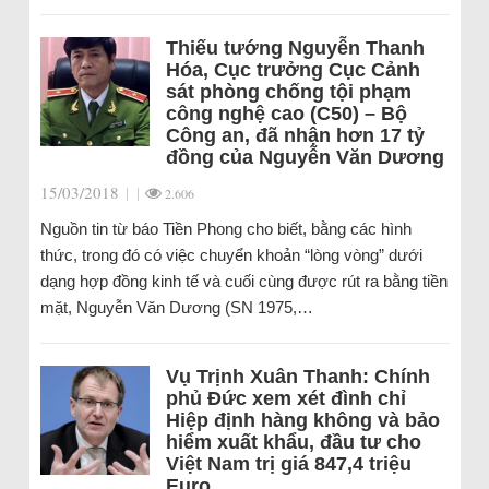
Thiếu tướng Nguyễn Thanh
Hóa, Cục trưởng Cục Cảnh
sát phòng chống tội phạm
công nghệ cao (C50) – Bộ
Công an, đã nhận hơn 17 tỷ
đồng của Nguyễn Văn Dương
15/03/2018
|
|
2.606
Nguồn tin từ báo Tiền Phong cho biết, bằng các hình
thức, trong đó có việc chuyển khoản “lòng vòng” dưới
dạng hợp đồng kinh tế và cuối cùng được rút ra bằng tiền
mặt, Nguyễn Văn Dương (SN 1975,…
Vụ Trịnh Xuân Thanh: Chính
phủ Đức xem xét đình chỉ
Hiệp định hàng không và bảo
hiểm xuất khẩu, đầu tư cho
Việt Nam trị giá 847,4 triệu
Euro