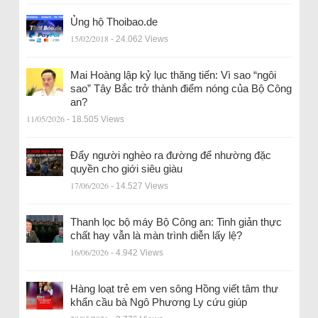
Ủng hộ Thoibao.de
15/02/2018
- 24.062 Views
Mai Hoàng lập kỷ lục thăng tiến: Vì sao “ngôi
sao” Tây Bắc trở thành điểm nóng của Bộ Công
an?
11/05/2026
- 18.505 Views
Đẩy người nghèo ra đường để nhường đặc
quyền cho giới siêu giàu
17/06/2026
- 14.527 Views
Thanh lọc bộ máy Bộ Công an: Tinh giản thực
chất hay vẫn là màn trình diễn lấy lệ?
16/06/2026
- 4.942 Views
Hàng loạt trẻ em ven sông Hồng viết tâm thư
khẩn cầu bà Ngô Phương Ly cứu giúp