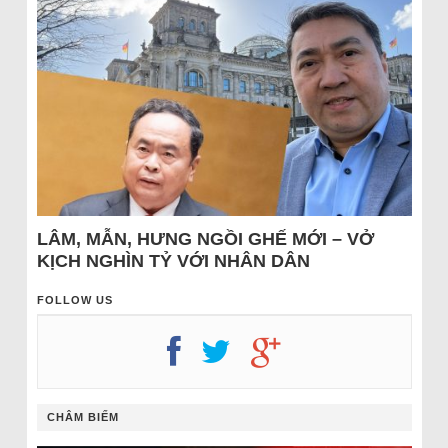
LÂM, MẪN, HƯNG NGỒI GHẾ MỚI – VỞ
KỊCH NGHÌN TỶ VỚI NHÂN DÂN
FOLLOW US
CHÂM BIẾM