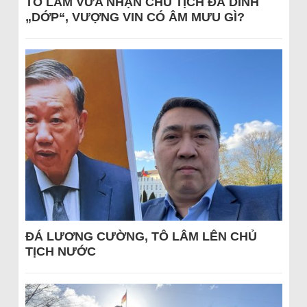
TÔ LÂM VỪA NHẬN CHỦ TỊCH ĐÃ DÍNH
„DỚP“, VƯỢNG VIN CÓ ÂM MƯU GÌ?
ĐÁ LƯƠNG CƯỜNG, TÔ LÂM LÊN CHỦ
TỊCH NƯỚC