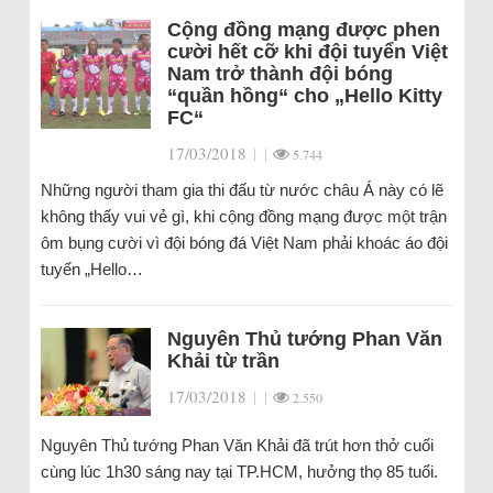
Cộng đồng mạng được phen
cười hết cỡ khi đội tuyển Việt
Nam trở thành đội bóng
“quần hồng“ cho „Hello Kitty
FC“
17/03/2018
|
|
5.744
Những người tham gia thi đấu từ nước châu Á này có lẽ
không thấy vui vẻ gì, khi cộng đồng mạng được một trận
ôm bụng cười vì đội bóng đá Việt Nam phải khoác áo đội
tuyển „Hello…
Nguyên Thủ tướng Phan Văn
Khải từ trần
17/03/2018
|
|
2.550
Nguyên Thủ tướng Phan Văn Khải đã trút hơn thở cuối
cùng lúc 1h30 sáng nay tại TP.HCM, hưởng thọ 85 tuổi.