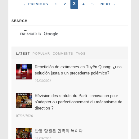
3
← PREVIOUS
1
2
4
5
NEXT →
SEARCH
LATEST
POPULAR
COMMENTS
TAGS
Repetición de exámenes en Tuyên Quang: ¿una
solución justa o un precedente polémico?
07/08/2026
Révision des statuts du Parti : innovation pour
s’adapter ou perfectionnement du mécanisme de
direction ?
07/08/2026
반동 당원은 민족의 복이다
07/08/2026