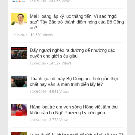
15/02/2018
- 24.055 Views
Mai Hoàng lập kỷ lục thăng tiến: Vì sao “ngôi
sao” Tây Bắc trở thành điểm nóng của Bộ Công
an?
11/05/2026
- 18.501 Views
Đẩy người nghèo ra đường để nhường đặc
quyền cho giới siêu giàu
17/06/2026
- 14.527 Views
Thanh lọc bộ máy Bộ Công an: Tinh giản thực
chất hay vẫn là màn trình diễn lấy lệ?
16/06/2026
- 4.941 Views
Hàng loạt trẻ em ven sông Hồng viết tâm thư
khẩn cầu bà Ngô Phương Ly cứu giúp
28/05/2026
- 3.773 Views