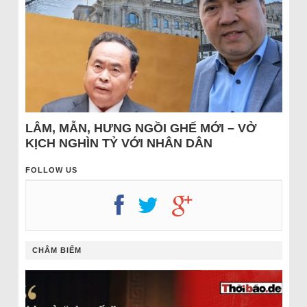
LÂM, MẪN, HƯNG NGỒI GHẾ MỚI – VỞ
KỊCH NGHÌN TỶ VỚI NHÂN DÂN
FOLLOW US
CHÂM BIẾM