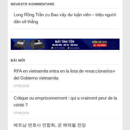
NEUESTE KOMMENTARE
Long Rồng Trần
zu
Bao vây dư luận viên – triệu người
dân sẽ thắng
BÀI MỚI
RFA en vietnamita entra en la lista de «reaccionarios»
del Gobierno vietnamita
07/08/2026
Critique ou emprisonnement : qui a vraiment peur de la
vérité ?
07/08/2026
베트남 변호사 연합회, 곧 해체될 전망