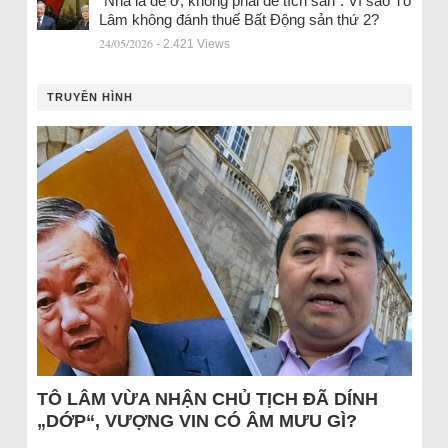
“Nhà là để ở, không phải để tích sản”: Vì sao Tô
Lâm không đánh thuế Bất Động sản thứ 2?
24/05/2026
- 2.421 Views
TRUYỀN HÌNH
TÔ LÂM VỪA NHẬN CHỦ TỊCH ĐÃ DÍNH
„DỚP“, VƯỢNG VIN CÓ ÂM MƯU GÌ?