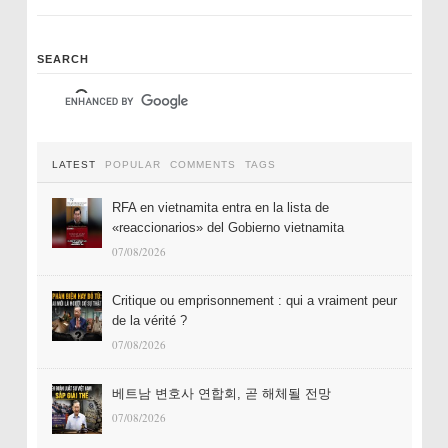
SEARCH
LATEST
POPULAR
COMMENTS
TAGS
RFA en vietnamita entra en la lista de
«reaccionarios» del Gobierno vietnamita
07/08/2026
Critique ou emprisonnement : qui a vraiment peur
de la vérité ?
07/08/2026
베트남 변호사 연합회, 곧 해체될 전망
07/08/2026