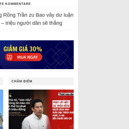
TE KOMMENTARE
g Rồng Trần
zu
Bao vây dư luận
 – triệu người dân sẽ thắng
CHÂM BIẾM