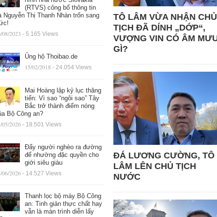
(RTVS) công bố thông tin
à Nguyễn Thị Thanh Nhàn trốn sang
TÔ LÂM VỪA NHẬN CHỦ
ức!
TỊCH ĐÃ DÍNH „DỚP“,
/08/2023
- 5.165 Views
VƯỢNG VIN CÓ ÂM MƯ
GÌ?
Ủng hộ Thoibao.de
15/02/2018
- 24.054 Views
Mai Hoàng lập kỷ lục thăng
tiến: Vì sao “ngôi sao” Tây
Bắc trở thành điểm nóng
ủa Bộ Công an?
/05/2026
- 18.501 Views
Đẩy người nghèo ra đường
ĐÁ LƯƠNG CƯỜNG, TÔ
để nhường đặc quyền cho
giới siêu giàu
LÂM LÊN CHỦ TỊCH
/06/2026
- 14.527 Views
NƯỚC
Thanh lọc bộ máy Bộ Công
an: Tinh giản thực chất hay
vẫn là màn trình diễn lấy