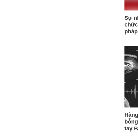
Sự n
chức
pháp
Hàng
bỗng
tay 