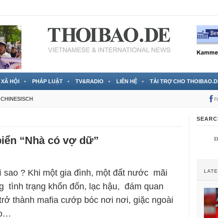
 đã được chính thức xác nhận
3 Jahren ago
XÃ HỘI
PHÁP LUẬT
TV&RADIO
LIÊN HỆ
TÀI TRỢ CHO THOIBAO.D
CHINESISCH
F
SEARC
biển “Nhà có vợ dữ”
 sao ? Khi một gia đình, một đất nước mãi
LAT
g tình trạng khốn đốn, lạc hậu, đám quan
trở thành mafia cướp bóc nơi nơi, giặc ngoài
ào…