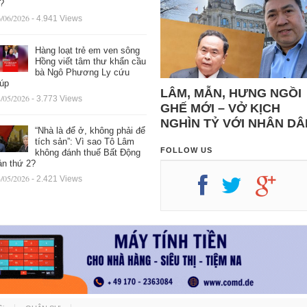
ệ?
/06/2026
- 4.941 Views
Hàng loạt trẻ em ven sông
Hồng viết tâm thư khẩn cầu
bà Ngô Phương Ly cứu
iúp
LÂM, MẪN, HƯNG NGỒI
/05/2026
- 3.773 Views
GHẾ MỚI – VỞ KỊCH
NGHÌN TỶ VỚI NHÂN DÂ
“Nhà là để ở, không phải để
tích sản”: Vì sao Tô Lâm
FOLLOW US
không đánh thuế Bất Động
ản thứ 2?
/05/2026
- 2.421 Views