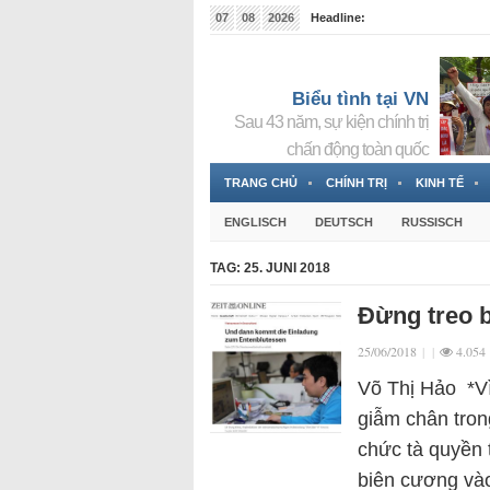
07
08
2026
Headline:
Tin bà Nguyễn Thị Thanh Nhàn đang ẩn náu tại Đức
Biểu tình tại VN
Sau 43 năm, sự kiện chính trị
chấn động toàn quốc
TRANG CHỦ
CHÍNH TRỊ
KINH TẾ
ENGLISCH
DEUTSCH
RUSSISCH
TAG:
25. JUNI 2018
Đừng treo 
25/06/2018
|
|
4.054
Võ Thị Hảo *Vì
giẫm chân tron
chức tà quyền 
biên cương v