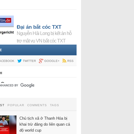
Đại án bắt cóc TXT
Nguyễn Hải Long bị kết án hỗ
trợ mật vụ VN bắt cóc TXT
E
ACEBOOK
TWITTER
GOOGLE+
RSS
H
EST
POPULAR
COMMENTS
TAGS
Chủ tịch xã ở Thanh Hóa bị
khai trừ đảng do liên quan cá
độ world cup