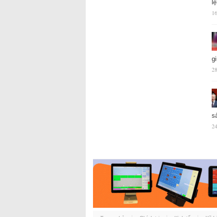
l
16
g
28
s
24