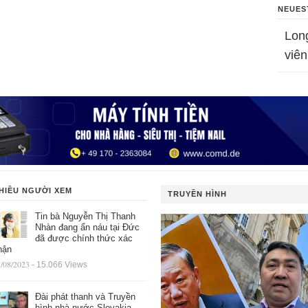
NEUES
Lon
viên
HIỀU NGƯỜI XEM
TRUYỀN HÌNH
Tin bà Nguyễn Thị Thanh
Nhàn đang ẩn náu tại Đức
đã được chính thức xác
hận
/08/2023
- 15.066 Views
Đài phát thanh và Truyền
hình nhà nước Slovakia