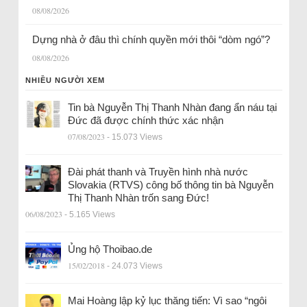
08/08/2026
Dựng nhà ở đâu thì chính quyền mới thôi “dòm ngó”?
08/08/2026
NHIỀU NGƯỜI XEM
Tin bà Nguyễn Thị Thanh Nhàn đang ẩn náu tại
Đức đã được chính thức xác nhận
07/08/2023
- 15.073 Views
Đài phát thanh và Truyền hình nhà nước
Slovakia (RTVS) công bố thông tin bà Nguyễn
Thị Thanh Nhàn trốn sang Đức!
06/08/2023
- 5.165 Views
Ủng hộ Thoibao.de
15/02/2018
- 24.073 Views
Mai Hoàng lập kỷ lục thăng tiến: Vì sao “ngôi