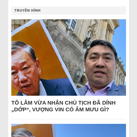
TRUYỀN HÌNH
TÔ LÂM VỪA NHẬN CHỦ TỊCH ĐÃ DÍNH
„DỚP“, VƯỢNG VIN CÓ ÂM MƯU GÌ?