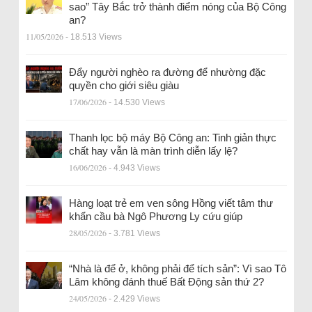
sao” Tây Bắc trở thành điểm nóng của Bộ Công
an?
11/05/2026
- 18.513 Views
Đẩy người nghèo ra đường để nhường đặc
quyền cho giới siêu giàu
17/06/2026
- 14.530 Views
Thanh lọc bộ máy Bộ Công an: Tinh giản thực
chất hay vẫn là màn trình diễn lấy lệ?
16/06/2026
- 4.943 Views
Hàng loạt trẻ em ven sông Hồng viết tâm thư
khẩn cầu bà Ngô Phương Ly cứu giúp
28/05/2026
- 3.781 Views
“Nhà là để ở, không phải để tích sản”: Vì sao Tô
Lâm không đánh thuế Bất Động sản thứ 2?
24/05/2026
- 2.429 Views