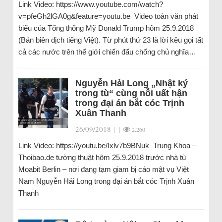
Link Video: https://www.youtube.com/watch?
v=pfeGh2lGA0g&feature=youtu.be Video toàn văn phát
biểu của Tổng thống Mỹ Donald Trump hôm 25.9.2018
(Bản biên dịch tiếng Việt). Từ phút thứ 23 là lời kêu gọi tất
cả các nước trên thế giới chiến đấu chống chủ nghĩa…
Nguyễn Hải Long „Nhật ký
trong tù“ cùng nỗi uất hận
trong đại án bắt cóc Trịnh
Xuân Thanh
26/09/2018
|
|
2.260
Link Video: https://youtu.be/Ixlv7b9BNuk Trung Khoa –
Thoibao.de tường thuật hôm 25.9.2018 trước nhà tù
Moabit Berlin – nơi đang tạm giam bị cáo mật vụ Việt
Nam Nguyễn Hải Long trong đại án bắt cóc Trịnh Xuân
Thanh