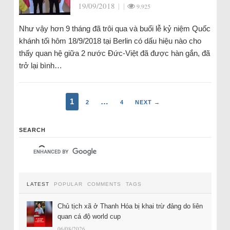
19/09/2018
|
|
9.925
Như vậy hơn 9 tháng đã trôi qua và buổi lễ kỷ niệm Quốc
khánh tối hôm 18/9/2018 tại Berlin có dấu hiệu nào cho
thấy quan hệ giữa 2 nước Đức-Việt đã được hàn gắn, đã
trở lại bình…
1
…
2
4
NEXT →
SEARCH
LATEST
POPULAR
COMMENTS
TAGS
Chủ tịch xã ở Thanh Hóa bị khai trừ đảng do liên
quan cá độ world cup
06/08/2026