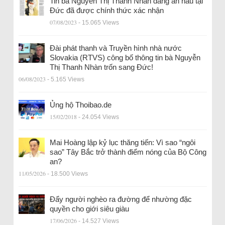
Tin bà Nguyễn Thị Thanh Nhàn đang ẩn náu tại
Đức đã được chính thức xác nhận
07/08/2023
- 15.065 Views
Đài phát thanh và Truyền hình nhà nước
Slovakia (RTVS) công bố thông tin bà Nguyễn
Thị Thanh Nhàn trốn sang Đức!
06/08/2023
- 5.165 Views
Ủng hộ Thoibao.de
15/02/2018
- 24.054 Views
Mai Hoàng lập kỷ lục thăng tiến: Vì sao “ngôi
sao” Tây Bắc trở thành điểm nóng của Bộ Công
an?
11/05/2026
- 18.500 Views
Đẩy người nghèo ra đường để nhường đặc
quyền cho giới siêu giàu
17/06/2026
- 14.527 Views