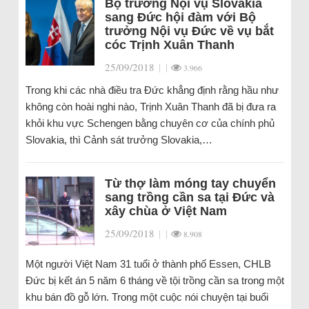
Bộ trưởng Nội vụ Slovakia
sang Đức hội đàm với Bộ
trưởng Nội vụ Đức về vụ bắt
cóc Trịnh Xuân Thanh
25/09/2018
|
|
3.966
Trong khi các nhà điều tra Đức khẳng định rằng hầu như
không còn hoài nghi nào, Trịnh Xuân Thanh đã bị đưa ra
khỏi khu vực Schengen bằng chuyên cơ của chính phủ
Slovakia, thì Cảnh sát trưởng Slovakia,…
Từ thợ làm móng tay chuyển
sang trồng cần sa tại Đức và
xây chùa ở Việt Nam
25/09/2018
|
|
8.908
Một người Việt Nam 31 tuổi ở thành phố Essen, CHLB
Đức bị kết án 5 năm 6 tháng về tội trồng cần sa trong một
khu bán đồ gỗ lớn. Trong một cuộc nói chuyện tại buổi