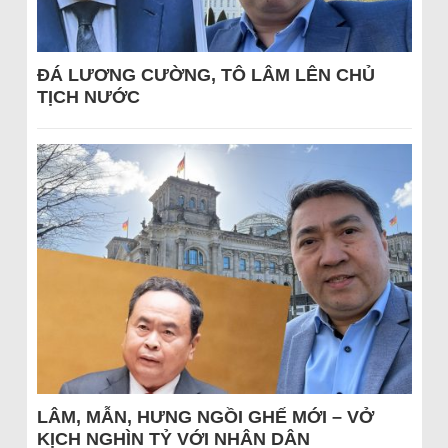
ĐÁ LƯƠNG CƯỜNG, TÔ LÂM LÊN CHỦ
TỊCH NƯỚC
LÂM, MẪN, HƯNG NGỒI GHẾ MỚI – VỞ
KỊCH NGHÌN TỶ VỚI NHÂN DÂN