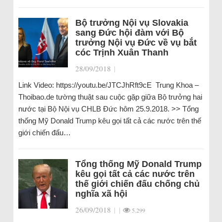
Bộ trưởng Nội vụ Slovakia
sang Đức hội đàm với Bộ
trưởng Nội vụ Đức về vụ bắt
cóc Trịnh Xuân Thanh
28/09/2018
|
Link Video: https://youtu.be/JTCJhRft9cE Trung Khoa –
Thoibao.de tường thuật sau cuộc gặp giữa Bộ trưởng hai
nước tại Bộ Nội vụ CHLB Đức hôm 25.9.2018. >> Tổng
thống Mỹ Donald Trump kêu gọi tất cả các nước trên thế
giới chiến đấu…
Tổng thống Mỹ Donald Trump
kêu gọi tất cả các nước trên
thế giới chiến đấu chống chủ
nghĩa xã hội
26/09/2018
|
|
5.299