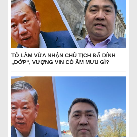
TÔ LÂM VỪA NHẬN CHỦ TỊCH ĐÃ DÍNH
„DỚP“, VƯỢNG VIN CÓ ÂM MƯU GÌ?