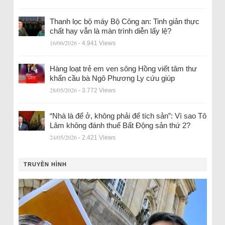
Thanh lọc bộ máy Bộ Công an: Tinh giản thực
chất hay vẫn là màn trình diễn lấy lệ?
16/06/2026
- 4.941 Views
Hàng loạt trẻ em ven sông Hồng viết tâm thư
khẩn cầu bà Ngô Phương Ly cứu giúp
28/05/2026
- 3.772 Views
“Nhà là để ở, không phải để tích sản”: Vì sao Tô
Lâm không đánh thuế Bất Động sản thứ 2?
24/05/2026
- 2.421 Views
TRUYỀN HÌNH