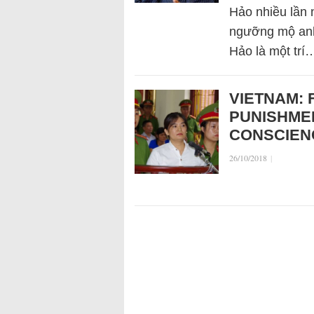
Hảo nhiều lần 
ngưỡng mộ anh
Hảo là một trí
VIETNAM: 
PUNISHME
CONSCIENC
26/10/2018
|