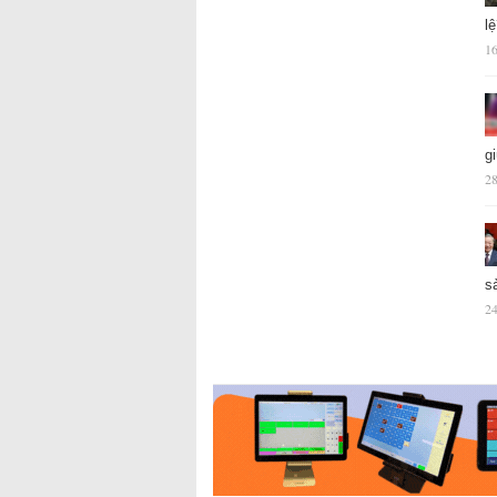
l
16
g
28
s
24