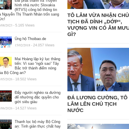
Đài phát thanh và Truyền
hình nhà nước Slovakia
(RTVS) công bố thông tin
à Nguyễn Thị Thanh Nhàn trốn sang
TÔ LÂM VỪA NHẬN CHỦ
ức!
TỊCH ĐÃ DÍNH „DỚP“,
/08/2023
- 5.165 Views
VƯỢNG VIN CÓ ÂM MƯ
GÌ?
Ủng hộ Thoibao.de
15/02/2018
- 24.057 Views
Mai Hoàng lập kỷ lục thăng
tiến: Vì sao “ngôi sao” Tây
Bắc trở thành điểm nóng
ủa Bộ Công an?
/05/2026
- 18.502 Views
Đẩy người nghèo ra đường
ĐÁ LƯƠNG CƯỜNG, TÔ
để nhường đặc quyền cho
giới siêu giàu
LÂM LÊN CHỦ TỊCH
/06/2026
- 14.527 Views
NƯỚC
Thanh lọc bộ máy Bộ Công
an: Tinh giản thực chất hay