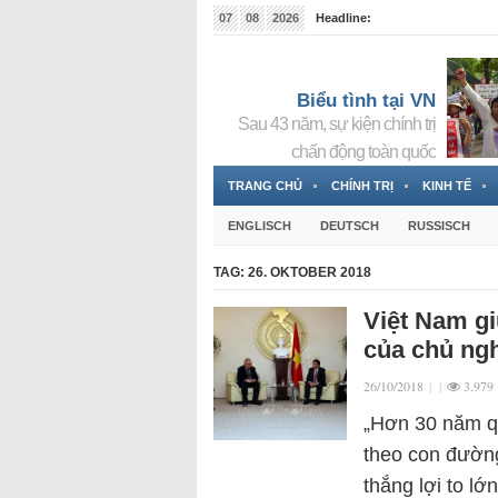
07
08
2026
Headline:
Tin bà Nguyễn Thị Thanh Nhàn đang ẩn náu tại Đức
Biểu tình tại VN
Sau 43 năm, sự kiện chính trị
chấn động toàn quốc
TRANG CHỦ
CHÍNH TRỊ
KINH TẾ
ENGLISCH
DEUTSCH
RUSSISCH
TAG:
26. OKTOBER 2018
Việt Nam gi
của chủ ngh
26/10/2018
|
|
3.979
„Hơn 30 năm qu
theo con đườn
thắng lợi to lớ