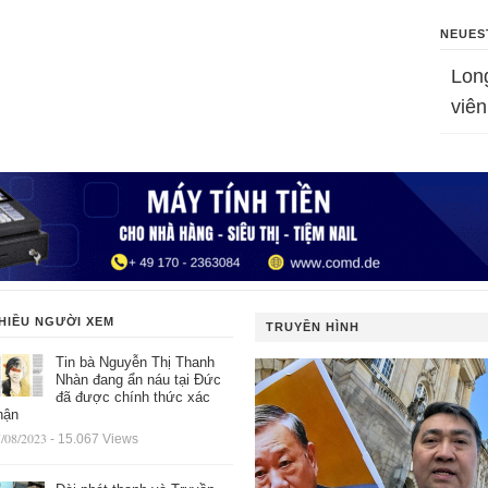
NEUES
Lon
viên
HIỀU NGƯỜI XEM
TRUYỀN HÌNH
Tin bà Nguyễn Thị Thanh
Nhàn đang ẩn náu tại Đức
đã được chính thức xác
hận
/08/2023
- 15.067 Views