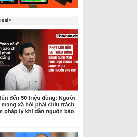
 BIẾM
 lên đến 50 triệu đồng: Người
 mạng xã hội phải chịu trách
m pháp lý khi dẫn nguồn báo