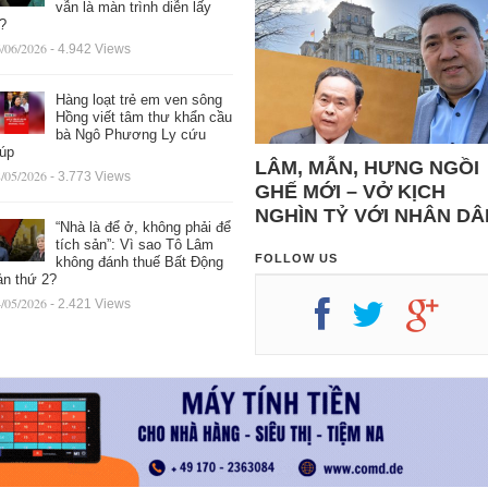
vẫn là màn trình diễn lấy
ệ?
/06/2026
- 4.942 Views
Hàng loạt trẻ em ven sông
Hồng viết tâm thư khẩn cầu
bà Ngô Phương Ly cứu
iúp
LÂM, MẪN, HƯNG NGỒI
/05/2026
- 3.773 Views
GHẾ MỚI – VỞ KỊCH
NGHÌN TỶ VỚI NHÂN DÂ
“Nhà là để ở, không phải để
tích sản”: Vì sao Tô Lâm
FOLLOW US
không đánh thuế Bất Động
ản thứ 2?
/05/2026
- 2.421 Views