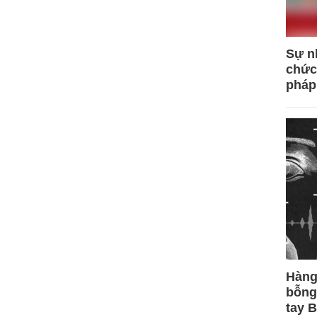
Sự n
chức
pháp
Hàng
bỗng
tay 