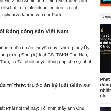
 mit Herz und Seele und vielen Beiträgen zum
llschaft, ein Intellektueller, den ich sehr
sziplinarverfahren von der Partei…
CHÂM
hỏi Đảng cộng sản Việt Nam
không muốn ồn ào chuyện này. Nhưng thấy Ủy
Trung ương Đảng kỷ luật GS. TSKH Chu Hảo,
ó Tâm, có Tài nhiệt huyết đóng góp cho sự phát
Phạt
a trí thức trước án kỷ luật Giáo sư
dùng
nhiệ
chí
ất Phải nói thế này: Tôi nhìn thấy anh Chu