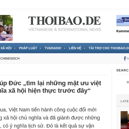
 đã được chính thức xác nhận
3 Jahren ago
XÃ HỘI
PHÁP LUẬT
TV&RADIO
LIÊN HỆ
TÀI TRỢ CHO THOIBAO.D
CHINESISCH
F
SEARC
úp Đức „tìm lại những mặt ưu việt
ĩa xã hội hiện thực trước đây“
LAT
a, Việt Nam tiến hành công cuộc đổi mới
g xã hội chủ nghĩa và đã giành được những
n, có ý nghĩa lịch sử. Đó là kết quả sự vận