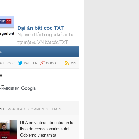
Đại án bắt cóc TXT
Nguyễn Hải Long bị kết án hỗ
trợ mật vụ VN bắt cóc TXT
E
ACEBOOK
TWITTER
GOOGLE+
RSS
H
EST
POPULAR
COMMENTS
TAGS
RFA en vietnamita entra en la
lista de «reaccionarios» del
Gobierno vietnamita