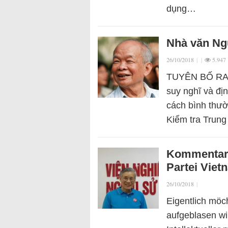
dụng…
Nhà văn Ng
26/10/2018
|
|
5.947
TUYÊN BỐ RA
suy nghĩ và đị
cách bình thườ
Kiểm tra Trun
Kommentar:
Partei Viet
26/10/2018
|
Eigentlich möch
aufgeblasen wi