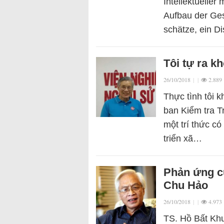
Intellektueller
Aufbau der Gese
schätze, ein Di
Tôi tự ra k
26/10/2018
|
|
2.889
Thực tình tôi 
ban Kiểm tra 
một trí thức c
triển xã…
Phản ứng củ
Chu Hảo
26/10/2018
|
|
4.973
TS. Hồ Bất Khu