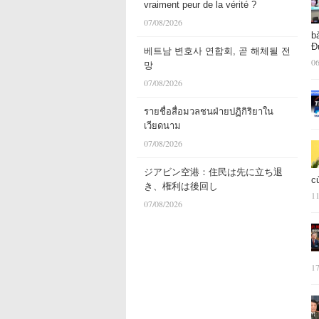
vraiment peur de la vérité ?
07/08/2026
b
Đ
베트남 변호사 연합회, 곧 해체될 전
06
망
07/08/2026
รายชื่อสื่อมวลชนฝ่ายปฏิกิริยาใน
เวียดนาม
07/08/2026
ジアビン空港：住民は先に立ち退
c
き、権利は後回し
11
07/08/2026
17