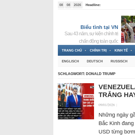
08
08
2026
Headline:
Tin bà Nguyễn Thị Thanh Nhàn đang ẩn náu tại Đức
Biểu tình tại VN
Sau 43 năm, sự kiện chính trị
chấn động toàn quốc
TRANG CHỦ
CHÍNH TRỊ
KINH TẾ
ENGLISCH
DEUTSCH
RUSSISCH
SCHLAGWORT:
DONALD TRUMP
VENEZUELA
TRẮNG HAY
09/01/2026
|
Những ngày gần
Bắc Kinh đang r
USD từng bơm 