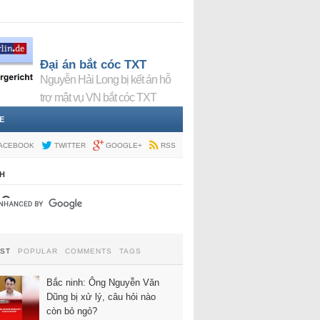
Đại án bắt cóc TXT
Nguyễn Hải Long bị kết án hỗ
trợ mật vụ VN bắt cóc TXT
E
ACEBOOK
TWITTER
GOOGLE+
RSS
H
EST
POPULAR
COMMENTS
TAGS
Bắc ninh: Ông Nguyễn Văn
Dũng bị xử lý, câu hỏi nào
còn bỏ ngỏ?