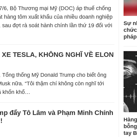
 7/6, Bộ Thương mại Mỹ (DOC) áp thuế chống
t hàng tôm xuất khẩu của nhiều doanh nghiệp
Sự n
 sau đợt rà soát hành chính lần thứ 19 đối với
chức
pháp
XE TESLA, KHÔNG NGHĨ VỀ ELON
, Tổng thống Mỹ Donald Trump cho biết ông
Musk nữa. “Tôi thậm chí không còn nghĩ tới
gã khốn khổ…
mp đẩy Tô Lâm và Phạm Minh Chính
Hàng
!
bỗng
tay 