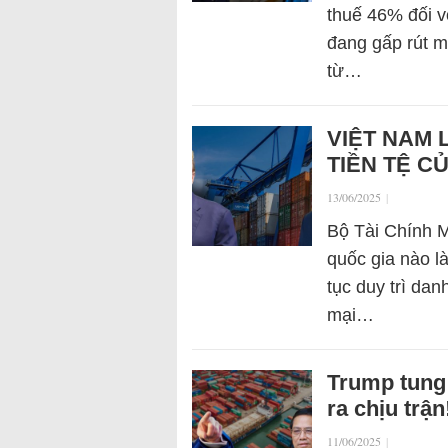
thuế 46% đối v
đang gấp rút m
từ…
VIỆT NAM 
TIỀN TỆ C
13/06/2025
|
Bộ Tài Chính M
quốc gia nào l
tục duy trì dan
mại…
Trump tung
ra chịu trận
11/06/2025
|