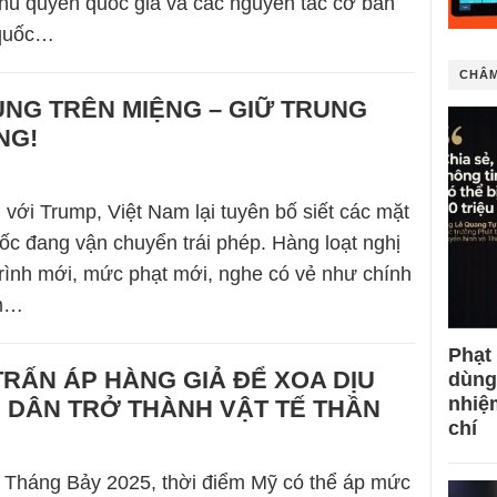
hủ quyền quốc gia và các nguyên tắc cơ bản
 quốc…
CHÂM
NG TRÊN MIỆNG – GIỮ TRUNG
NG!
 với Trump, Việt Nam lại tuyên bố siết các mặt
c đang vận chuyển trái phép. Hàng loạt nghị
trình mới, mức phạt mới, nghe có vẻ như chính
ìm…
Phạt
TRẤN ÁP HÀNG GIẢ ĐỂ XOA DỊU
dùng
nhiệ
 DÂN TRỞ THÀNH VẬT TẾ THẦN
chí
 Tháng Bảy 2025, thời điểm Mỹ có thể áp mức