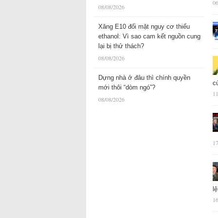
06
08/08/2026
Xăng E10 đối mặt nguy cơ thiếu
ethanol: Vì sao cam kết nguồn cung
lại bị thử thách?
08/08/2026
Dựng nhà ở đâu thì chính quyền
c
mới thôi “dòm ngó”?
11
08/08/2026
17
l
16