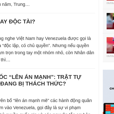
08/08
ều năm, Trung…
AY ĐỘC TÀI?
ng nghe Việt Nam hay Venezuela được gọi là
 “độc lập, có chủ quyền”. Nhưng nếu quyền
ằm trọn trong tay một nhóm nhỏ, còn Nhân dân
08/08
, thì…
C “LÊN ÁN MẠNH”: TRẬT TỰ
 ĐANG BỊ THÁCH THỨC?
yên bố “lên án mạnh mẽ” các hành động quân
 vào Venezuela, gọi đây là sự vi phạm