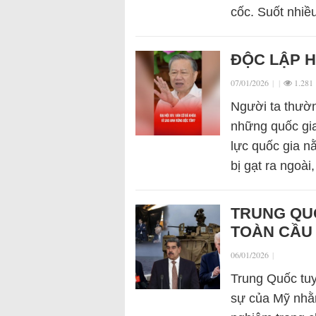
cốc. Suốt nhi
ĐỘC LẬP H
07/01/2026
|
|
1.281
Người ta thườ
những quốc gia
lực quốc gia n
bị gạt ra ngoài
TRUNG QUỐ
TOÀN CẦU
06/01/2026
|
Trung Quốc tu
sự của Mỹ nhằm