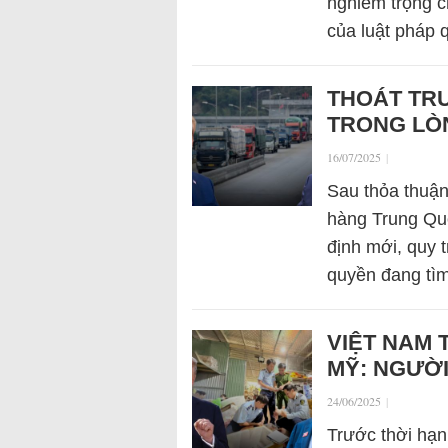
nghiêm trọng c
của luật pháp
THOÁT TRU
TRONG LÒ
16/07/2025
|
Sau thỏa thuận
hàng Trung Quố
định mới, quy 
quyền đang t
VIỆT NAM 
MỸ: NGƯỜI
24/06/2025
|
Trước thời hạn