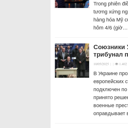
Trong phiên đi
tương xứng nga
hàng hóa Mỹ c
hôm 4/6 (giờ…
Союзники 
трибунал 
10/05/2025
|
|
1.402
В Украине про
европейских с
подключен по 
принято решен
военные прес
оправдывает 