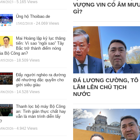
/08/2023
- 5.165 Views
VƯỢNG VIN CÓ ÂM MƯ
GÌ?
Ủng hộ Thoibao.de
15/02/2018
- 24.069 Views
Mai Hoàng lập kỷ lục thăng
tiến: Vì sao “ngôi sao” Tây
Bắc trở thành điểm nóng
ủa Bộ Công an?
/05/2026
- 18.509 Views
Đẩy người nghèo ra đường
ĐÁ LƯƠNG CƯỜNG, TÔ
để nhường đặc quyền cho
giới siêu giàu
LÂM LÊN CHỦ TỊCH
/06/2026
- 14.528 Views
NƯỚC
Thanh lọc bộ máy Bộ Công
an: Tinh giản thực chất hay
vẫn là màn trình diễn lấy
ệ?
/06/2026
- 4.942 Views