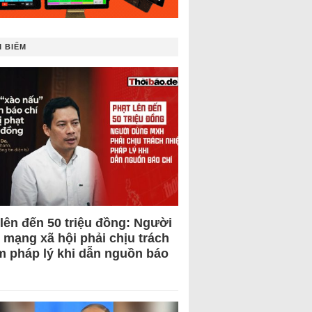
 BIẾM
 lên đến 50 triệu đồng: Người
 mạng xã hội phải chịu trách
m pháp lý khi dẫn nguồn báo