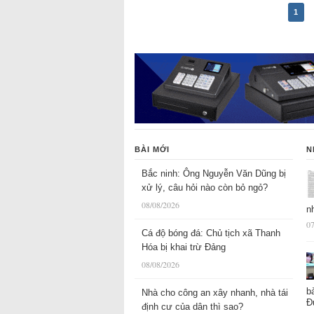
1
BÀI MỚI
N
Bắc ninh: Ông Nguyễn Văn Dũng bị
xử lý, câu hỏi nào còn bỏ ngỏ?
08/08/2026
n
07
Cá độ bóng đá: Chủ tịch xã Thanh
Hóa bị khai trừ Đảng
08/08/2026
b
Nhà cho công an xây nhanh, nhà tái
Đ
định cư của dân thì sao?