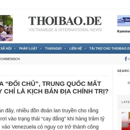
 đã được chính thức xác nhận
3 Jahren ago
XÃ HỘI
PHÁP LUẬT
TV&RADIO
LIÊN HỆ
TÀI TRỢ CHO THOIBAO.D
CHINESISCH
F
SEARC
 “ĐỔI CHỦ”, TRUNG QUỐC MẤT
 CHỈ LÀ KỊCH BẢN ĐỊA CHÍNH TRỊ?
LAT
 đây, nhiều đồn đoán lan truyền cho rằng
ơi vào trạng thái “cay đắng” khi hàng trăm tỷ
vào Venezuela có nguy cơ trở thành công