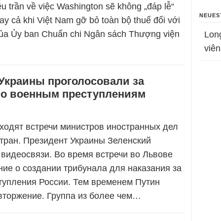
ều trần về việc Washington sẽ không „đáp lễ“
NEUES
y cả khi Việt Nam gỡ bỏ toàn bộ thuế đối với
ủa Ủy ban Chuẩn chi Ngân sách Thượng viện
Lon
viên
Украины проголосовали за
по военным преступлениям
ходят встречи министров иностранных дел
тран. Президент Украины Зеленский
видеосвязи. Во время встречи во Львове
ие о создании трибунала для наказания за
тупления России. Тем временем Путин
вторжение. Группа из более чем…