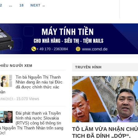
2
…
18
NEXT →
HIỀU NGƯỜI XEM
TRUYỀN HÌNH
Tin bà Nguyễn Thị Thanh
Nhàn đang ẩn náu tại Đức
đã được chính thức xác
hận
/08/2023
- 15.070 Views
Đài phát thanh và Truyền
hình nhà nước Slovakia
(RTVS) công bố thông tin
à Nguyễn Thị Thanh Nhàn trốn sang
TÔ LÂM VỪA NHẬN CHỦ
ức!
TỊCH ĐÃ DÍNH „DỚP“,