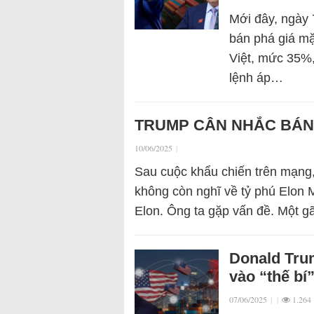
Mới đây, ngày
bán phá giá mặ
Việt, mức 35%,
lệnh áp…
TRUMP CÂN NHẮC BÁN 
10/06/2025
|
Sau cuộc khẩu chiến trên mạng
không còn nghĩ về tỷ phú Elon 
Elon. Ông ta gặp vấn đề. Một 
Donald Tru
vào “thế bí”
07/06/2025
|
|
1.264