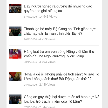
Đẩy người nghèo ra đường để nhường đặc
quyền cho giới siêu giàu
17/06/2026
- 14.541 Views
Thanh lọc bộ máy Bộ Công an: Tinh giản thực
chất hay vẫn là màn trình diễn lấy lệ?
16/06/2026
- 4.953 Views
Hàng loạt trẻ em ven sông Hồng viết tâm thư
khẩn cầu bà Ngô Phương Ly cứu giúp
28/05/2026
- 3.793 Views
“Nhà là để ở, không phải để tích sản”: Vì sao Tô
Lâm không đánh thuế Bất Động sản thứ 2?
24/05/2026
- 2.440 Views
Công an gây thiệt hại được miễn tội hình sự: Nỗ
lực loại trừ trách nhiệm của Tô Lâm?
07/07/2026
- 2.344 Views