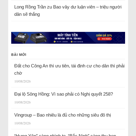
Long Rồng Trần
zu
Bao vây dư luận viên – triệu người
dân sẽ thắng
BÀI MỚI
Đất cho Công An thì ưu tiên, tái định cư cho dân thì phải
chờ
10/08/2026
Đại lộ Sông Hồng: Vì sao phải có Nghị quyết 258?
10/08/2026
Vingroup – Bao nhiêu là đủ cho những siêu đô thị
10/08/2026
“Hưng Yên” càng phình to, “Bắc Ninh” càng thu hẹp