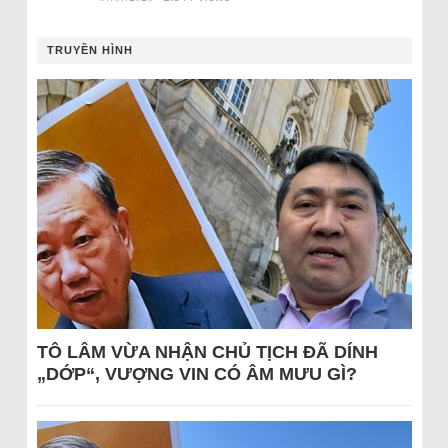
TRUYỀN HÌNH
TÔ LÂM VỪA NHẬN CHỦ TỊCH ĐÃ DÍNH
„DỚP“, VƯỢNG VIN CÓ ÂM MƯU GÌ?