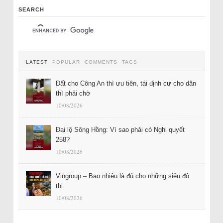
SEARCH
LATEST
POPULAR
COMMENTS
TAGS
Đất cho Công An thì ưu tiên, tái định cư cho dân
thì phải chờ
10/08/2026
Đại lộ Sông Hồng: Vì sao phải có Nghị quyết
258?
10/08/2026
Vingroup – Bao nhiêu là đủ cho những siêu đô
thị
10/08/2026