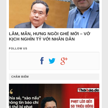
LÂM, MẪN, HƯNG NGỒI GHẾ MỚI – VỞ
KỊCH NGHÌN TỶ VỚI NHÂN DÂN
FOLLOW US
CHÂM BIẾM