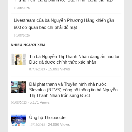
10/08/2026
Livestream của bà Nguyễn Phương Hằng khiến gần
800 cơ quan báo chí phải đỏ mặt
10/08/2026
NHIỀU NGƯỜI XEM
Tin bà Nguyễn Thị Thanh Nhàn đang ẩn náu tại
Đức đã được chính thức xác nhận
07/08/2023
- 15.093 Views
Đài phát thanh và Truyền hình nhà nước
Slovakia (RTVS) công bố thông tin bà Nguyễn
Thị Thanh Nhàn trốn sang Đức!
06/08/2023
- 5.171 Views
Ủng hộ Thoibao.de
15/02/2018
- 24.086 Views