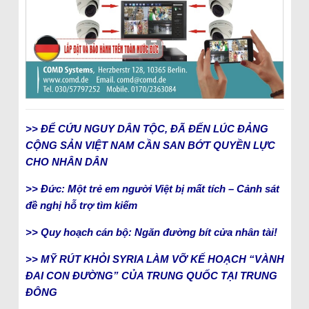
>> ĐỂ CỨU NGUY DÂN TỘC, ĐÃ ĐẾN LÚC ĐẢNG
CỘNG SẢN VIỆT NAM CẦN SAN BỚT QUYỀN LỰC
CHO NHÂN DÂN
>> Đức: Một trẻ em người Việt bị mất tích – Cảnh sát
đề nghị hỗ trợ tìm kiếm
>> Quy hoạch cán bộ: Ngăn đường bít cửa nhân tài!
>> MỸ RÚT KHỎI SYRIA LÀM VỠ KẾ HOẠCH “VÀNH
ĐAI CON ĐƯỜNG” CỦA TRUNG QUỐC TẠI TRUNG
ĐÔNG