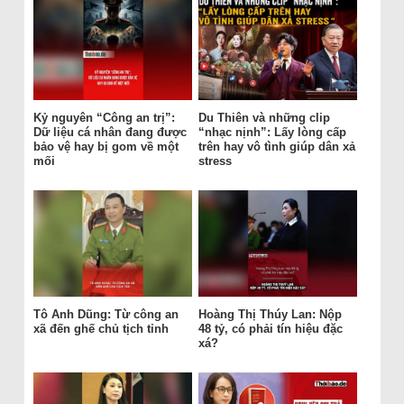
Kỷ nguyên “Công an trị”:
Du Thiên và những clip
Dữ liệu cá nhân đang được
“nhạc nịnh”: Lấy lòng cấp
bảo vệ hay bị gom về một
trên hay vô tình giúp dân xả
mối
stress
Tô Anh Dũng: Từ công an
Hoàng Thị Thúy Lan: Nộp
xã đến ghế chủ tịch tỉnh
48 tỷ, có phải tín hiệu đặc
xá?