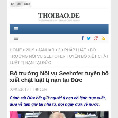
06
08
2026
HOME
2019
JANUAR
3
PHÁP LUẬT
BỘ
TRƯỞNG NỘI VỤ SEEHOFER TUYÊN BỐ XIẾT CHẶT
LUẬT TỊ NẠN TẠI ĐỨC
Bộ trưởng Nội vụ Seehofer tuyên bố
xiết chặt luật tị nạn tại Đức
03/01/2019
|
|
2.230
Cảnh sát Đức bắt giữ người tị nạn có lệnh trục xuất,
đưa về tạm giữ tại nhà tù, đợi ngày đưa về nước.