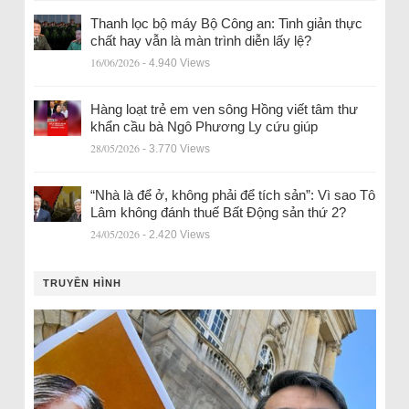
Thanh lọc bộ máy Bộ Công an: Tinh giản thực
chất hay vẫn là màn trình diễn lấy lệ?
16/06/2026
- 4.940 Views
Hàng loạt trẻ em ven sông Hồng viết tâm thư
khẩn cầu bà Ngô Phương Ly cứu giúp
28/05/2026
- 3.770 Views
“Nhà là để ở, không phải để tích sản”: Vì sao Tô
Lâm không đánh thuế Bất Động sản thứ 2?
24/05/2026
- 2.420 Views
TRUYỀN HÌNH