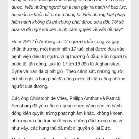
được. Nếu những người xin tị nạn gây ra hành vi bạo lực,
họ phải rời khỏi đất nước chúng ta. Nếu những luật pháp
hiện hành không đủ thì chúng phải được sửa đổi. Tôi sẽ
đưa ra đề nghị với liên minh cầm quyền về vấn đề này“.
Hôm 29/12 ở Amberg có 12 người bị tấn công và gây
chấn thương, một thanh niên 17 tuổi phải được đưa vào
bệnh viện điều trị nội trú vì bị thương ở đầu. Bốn người bị
buộc tội tấn công, tuổi từ 17 tới 19 đến từ Afghanistan,
Syria và Iran đã bị bắt giữ. Theo cảnh sát, những người
bị tình nghi là hung thủ đã uống rượu khi tấn công những
người qua đường.
Các ông Christoph de Vries, Philipp Amthor và Patrick
Sensburg đã yêu cầu cơ quan chức năng cần có hành
động kiên quyết, trừng phạt nghiêm khắc, không khoan
nhượng và cần trục xuất ngay những đối tượng này, vì
như vậy, các hung thủ đã mất đi quyền ở lại Đức.