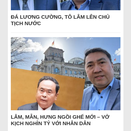
ĐÁ LƯƠNG CƯỜNG, TÔ LÂM LÊN CHỦ
TỊCH NƯỚC
LÂM, MẪN, HƯNG NGỒI GHẾ MỚI – VỞ
KỊCH NGHÌN TỶ VỚI NHÂN DÂN