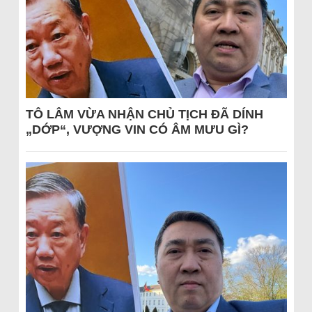
TÔ LÂM VỪA NHẬN CHỦ TỊCH ĐÃ DÍNH
„DỚP“, VƯỢNG VIN CÓ ÂM MƯU GÌ?