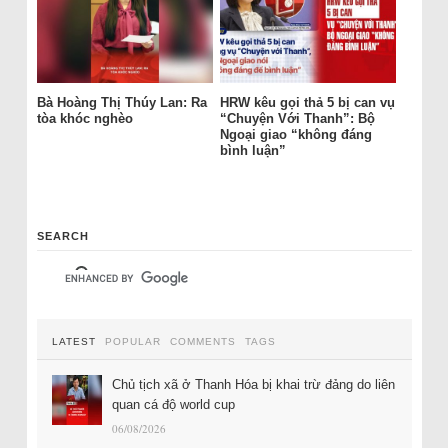
Bà Hoàng Thị Thúy Lan: Ra
HRW kêu gọi thả 5 bị can vụ
tòa khóc nghèo
“Chuyện Với Thanh”: Bộ
Ngoại giao “không đáng
bình luận”
SEARCH
LATEST
POPULAR
COMMENTS
TAGS
Chủ tịch xã ở Thanh Hóa bị khai trừ đảng do liên
quan cá độ world cup
06/08/2026