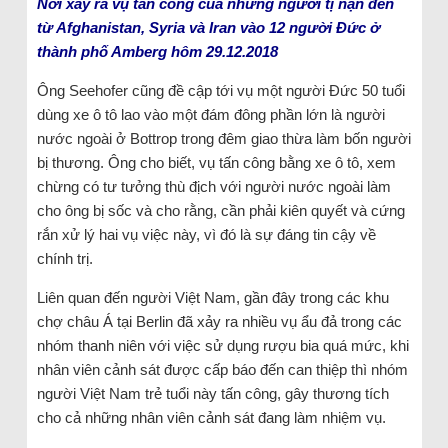
Nơi xảy ra vụ tấn công của những người tị nạn đến
từ Afghanistan, Syria và Iran vào 12 người Đức ở
thành phố Amberg hôm 29.12.2018
Ông Seehofer cũng đề cập tới vụ một người Đức 50 tuổi
dùng xe ô tô lao vào một đám đông phần lớn là người
nước ngoài ở Bottrop trong đêm giao thừa làm bốn người
bị thương. Ông cho biết, vụ tấn công bằng xe ô tô, xem
chừng có tư tưởng thù địch với người nước ngoài làm
cho ông bị sốc và cho rằng, cần phải kiên quyết và cứng
rắn xử lý hai vụ việc này, vì đó là sự đáng tin cậy về
chính trị.
Liên quan đến người Việt Nam, gần đây trong các khu
chợ châu Á tại Berlin đã xảy ra nhiều vụ ẩu đả trong các
nhóm thanh niên với việc sử dụng rượu bia quá mức, khi
nhân viên cảnh sát được cấp báo đến can thiệp thì nhóm
người Việt Nam trẻ tuổi này tấn công, gây thương tích
cho cả những nhân viên cảnh sát đang làm nhiệm vụ.