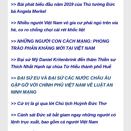
>> Bài phát biểu đầu năm 2019 của Thủ tướng Đức
bà Angela Merkel
>> Nhiều người Việt Nam vô gia cư phải ngủ trên vỉa
hè, co ro chống chọi cái rét khốc liệt
>> NHỮNG NGƯỜI CON CÁCH MẠNG: PHONG
TRÀO PHẢN KHÁNG MỚI TẠI VIỆT NAM
>> Đại sứ Mỹ Daniel Kritenbrink đến thăm Thiền sư
Thích Nhất Hạnh tại chùa Từ Hiếu thành phố Huế
>> ĐẠI SỨ EU VÀ ĐẠI SỨ CÁC NƯỚC CHÂU ÂU
GẶP GỠ VỚI CHÍNH PHỦ VIỆT NAM VỀ LUẬT AN
NINH MẠNG
>> Cử trị là gì qua lời Chủ tịch Huỳnh Đức Thơ
>> Cảnh sát Đức sẽ bắt giam ngay những người có
lệnh trục xuất, bao gồm cả người Việt Nam