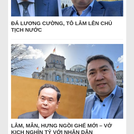
ĐÁ LƯƠNG CƯỜNG, TÔ LÂM LÊN CHỦ
TỊCH NƯỚC
LÂM, MẪN, HƯNG NGỒI GHẾ MỚI – VỞ
KỊCH NGHÌN TỶ VỚI NHÂN DÂN