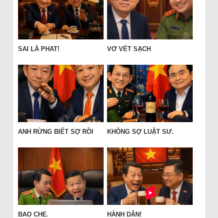
SAI LÀ PHAT!
VƠ VÉT SẠCH
ANH RỪNG BIẾT SỢ RỒI
KHÔNG SỢ LUẬT SƯ.
BAO CHE.
HÀNH DÂN!