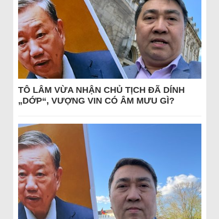
TÔ LÂM VỪA NHẬN CHỦ TỊCH ĐÃ DÍNH
„DỚP“, VƯỢNG VIN CÓ ÂM MƯU GÌ?