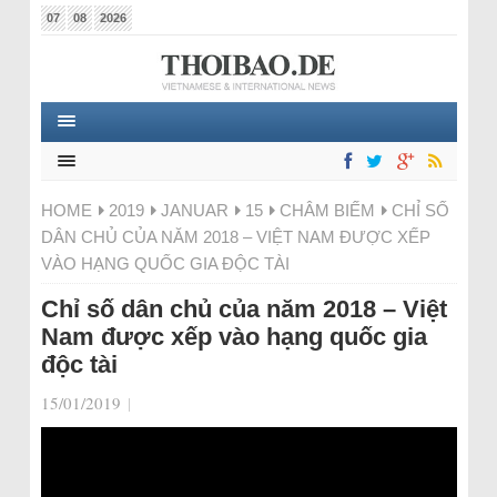
07
08
2026
HOME
2019
JANUAR
15
CHÂM BIẾM
CHỈ SỐ
DÂN CHỦ CỦA NĂM 2018 – VIỆT NAM ĐƯỢC XẾP
VÀO HẠNG QUỐC GIA ĐỘC TÀI
Chỉ số dân chủ của năm 2018 – Việt
Nam được xếp vào hạng quốc gia
độc tài
15/01/2019
|