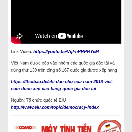
Link Video:
https://youtu.be/VqFhPRPRYeM
Việt Nam được xếp vào nhóm các quốc gia độc tài và
đứng thứ 139 trên tổng số 167 quốc gia được xếp hạng
https://thoibao.de/chi-dan-chu-cua-nam-2018-viet-
nam-duoc-xep-vao-hang-quoc-gia-doc-tai
Nguồn: Tổ chức quốc tế EIU
http://www.eiu.com/topic/democracy-index