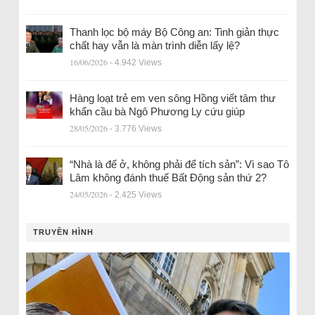
Thanh lọc bộ máy Bộ Công an: Tinh giản thực
chất hay vẫn là màn trình diễn lấy lệ?
16/06/2026
- 4.942 Views
Hàng loạt trẻ em ven sông Hồng viết tâm thư
khẩn cầu bà Ngô Phương Ly cứu giúp
28/05/2026
- 3.776 Views
“Nhà là để ở, không phải để tích sản”: Vì sao Tô
Lâm không đánh thuế Bất Động sản thứ 2?
24/05/2026
- 2.425 Views
TRUYỀN HÌNH