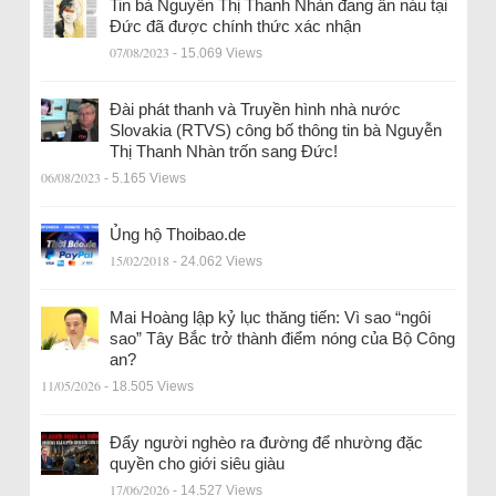
Tin bà Nguyễn Thị Thanh Nhàn đang ẩn náu tại
Đức đã được chính thức xác nhận
07/08/2023
- 15.069 Views
Đài phát thanh và Truyền hình nhà nước
Slovakia (RTVS) công bố thông tin bà Nguyễn
Thị Thanh Nhàn trốn sang Đức!
06/08/2023
- 5.165 Views
Ủng hộ Thoibao.de
15/02/2018
- 24.062 Views
Mai Hoàng lập kỷ lục thăng tiến: Vì sao “ngôi
sao” Tây Bắc trở thành điểm nóng của Bộ Công
an?
11/05/2026
- 18.505 Views
Đẩy người nghèo ra đường để nhường đặc
quyền cho giới siêu giàu
17/06/2026
- 14.527 Views