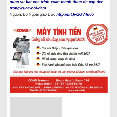
nuoc-vu-bat-coc-trinh-xuan-thanh-duoc-de-cap-den-
trong-cuoc-hoi-dam
Nguồn: Bộ Ngoại giao Đức
http://bit.ly/2GV4u8o
—-