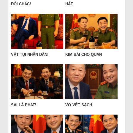
ĐỔI CHÁC!
HÁT
VẶT TỤI NHÂN DÂN!
KIM BÀI CHO QUAN
SAI LÀ PHAT!
VƠ VÉT SẠCH