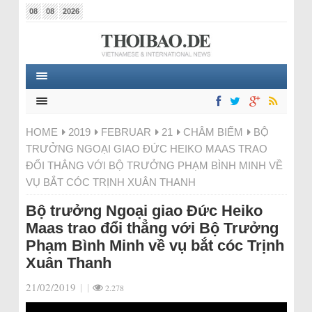
08
08
2026
HOME
2019
FEBRUAR
21
CHÂM BIẾM
BỘ
TRƯỞNG NGOẠI GIAO ĐỨC HEIKO MAAS TRAO
ĐỔI THẲNG VỚI BỘ TRƯỞNG PHẠM BÌNH MINH VỀ
VỤ BẮT CÓC TRỊNH XUÂN THANH
Bộ trưởng Ngoại giao Đức Heiko
Maas trao đổi thẳng với Bộ Trưởng
Phạm Bình Minh về vụ bắt cóc Trịnh
Xuân Thanh
21/02/2019
|
|
2.278