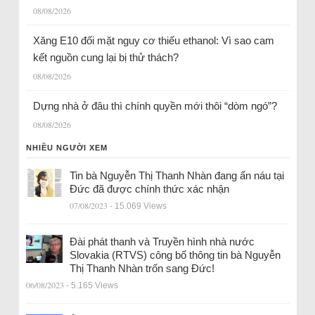
08/08/2026
Xăng E10 đối mặt nguy cơ thiếu ethanol: Vì sao cam
kết nguồn cung lại bị thử thách?
08/08/2026
Dựng nhà ở đâu thì chính quyền mới thôi “dòm ngó”?
08/08/2026
NHIỀU NGƯỜI XEM
Tin bà Nguyễn Thị Thanh Nhàn đang ẩn náu tại
Đức đã được chính thức xác nhận
07/08/2023
- 15.069 Views
Đài phát thanh và Truyền hình nhà nước
Slovakia (RTVS) công bố thông tin bà Nguyễn
Thị Thanh Nhàn trốn sang Đức!
06/08/2023
- 5.165 Views