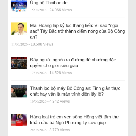
Ủng hộ Thoibao.de
15/02/2018
- 24.066 Views
Mai Hoàng lập kỷ lục thăng tiến: Vì sao “ngôi
sao” Tây Bắc trở thành điểm nóng của Bộ Công
an?
11/05/2026
- 18.508 Views
Đẩy người nghèo ra đường để nhường đặc
quyền cho giới siêu giàu
17/06/2026
- 14.528 Views
Thanh lọc bộ máy Bộ Công an: Tinh giản thực
chất hay vẫn là màn trình diễn lấy lệ?
16/06/2026
- 4.942 Views
Hàng loạt trẻ em ven sông Hồng viết tâm thư
khẩn cầu bà Ngô Phương Ly cứu giúp
28/05/2026
- 3.779 Views