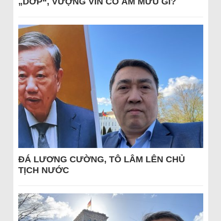
„DỚP“, VƯỢNG VIN CÓ ÂM MƯU GÌ?
ĐÁ LƯƠNG CƯỜNG, TÔ LÂM LÊN CHỦ
TỊCH NƯỚC