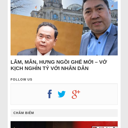
LÂM, MẪN, HƯNG NGỒI GHẾ MỚI – VỞ
KỊCH NGHÌN TỶ VỚI NHÂN DÂN
FOLLOW US
CHÂM BIẾM