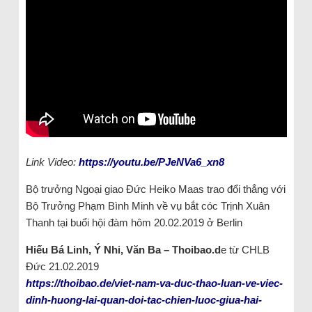
Link Video:
https://youtu.be/PJeNVa6_xn8
Bộ trưởng Ngoại giao Đức Heiko Maas trao đổi thẳng với
Bộ Trưởng Phạm Bình Minh về vụ bắt cóc Trịnh Xuân
Thanh tại buổi hội đàm hôm 20.02.2019 ở Berlin
Hiếu Bá Linh, Ý Nhi, Văn Ba – Thoibao.d
e từ CHLB
Đức 21.02.2019
https://thoibao.de/viet-nam-va-duc-thao-luan-ve-viec-
dinh-huong-lai-quan-doi-tac-chien-luoc-giua-hai-