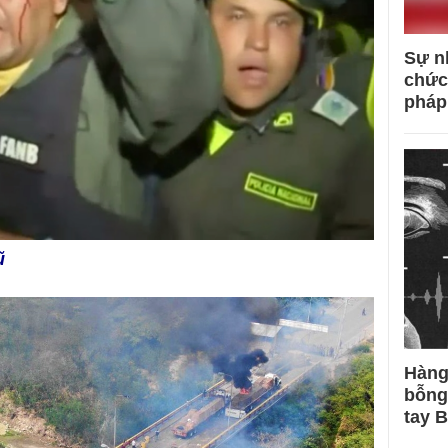
Sự n
chức
pháp
ũ
Hàng
bỗng
tay 