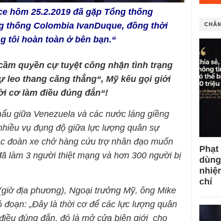
e hôm 25.2.2019 đã gặp Tổng thống
g thống Colombia IvanDuque, đồng thời
CHÂM
g tôi hoàn toàn ở bên bạn.“
cầm quyền cự tuyệt công nhận tình trạng
 leo thang căng thẳng“, Mỹ kêu gọi giới
ời cơ làm điều đúng đắn“!
khẩu giữa Venezuela và các nước láng giềng
 nhiều vụ đụng độ giữa lực lượng quân sự
ác đoàn xe chở hàng cứu trợ nhân đạo muốn
Phạt
đã làm 3 người thiệt mạng và hơn 300 người bị
dùng
nhiệ
chí
giờ địa phương), Ngoại trưởng Mỹ, ông Mike
 đoạn: „Đây là thời cơ để các lực lượng quân
iều đúng đắn, đó là mở cửa biên giới cho