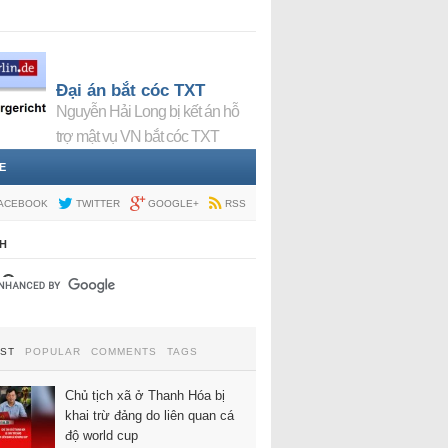
Đại án bắt cóc TXT
Nguyễn Hải Long bị kết án hỗ
trợ mật vụ VN bắt cóc TXT
E
ACEBOOK
TWITTER
GOOGLE+
RSS
H
EST
POPULAR
COMMENTS
TAGS
Chủ tịch xã ở Thanh Hóa bị
khai trừ đảng do liên quan cá
độ world cup