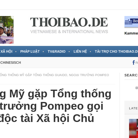
 đã được chính thức xác nhận
3 Jahren ago
XÃ HỘI
PHÁP LUẬT
TV&RADIO
LIÊN HỆ
TÀI TRỢ CHO THOIBAO.D
CHINESISCH
F
TỔNG THỐNG MỸ GẶP TỔNG THỐNG GUAIDO, NGOẠI TRƯỞNG POMPEO
SEARC
g Mỹ gặp Tổng thống
 trưởng Pompeo gọi
LAT
độc tài Xã hội Chủ