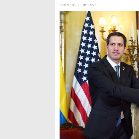
26/02/2019
|
|
2.057