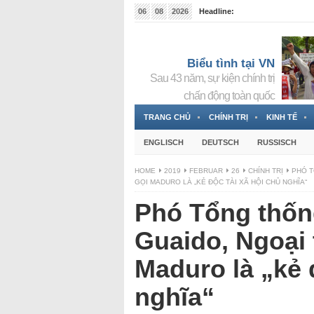
06
08
2026
Headline:
Tin bà Nguyễn Thị Thanh Nhàn đang ẩn náu tại Đức
Biểu tình tại VN
Sau 43 năm, sự kiện chính trị
chấn động toàn quốc
TRANG CHỦ
CHÍNH TRỊ
KINH TẾ
ENGLISCH
DEUTSCH
RUSSISCH
HOME
2019
FEBRUAR
26
CHÍNH TRỊ
PHÓ 
GỌI MADURO LÀ „KẺ ĐỘC TÀI XÃ HỘI CHỦ NGHĨA“
Phó Tổng thốn
Guaido, Ngoại
Maduro là „kẻ 
nghĩa“