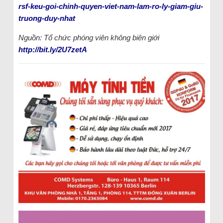
rsf-keu-goi-chinh-quyen-viet-nam-lam-ro-ly-giam-giu-
truong-duy-nhat
Nguồn: Tổ chức phóng viên không biên giới
http://bit.ly/2U7zetA