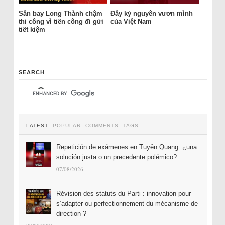
Sân bay Long Thành chậm
Đây kỷ nguyên vươn mình
thi công vì tiền công đi gửi
của Việt Nam
tiết kiệm
SEARCH
LATEST
POPULAR
COMMENTS
TAGS
Repetición de exámenes en Tuyên Quang: ¿una
solución justa o un precedente polémico?
07/08/2026
Révision des statuts du Parti : innovation pour
s’adapter ou perfectionnement du mécanisme de
direction ?