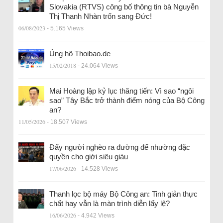
Slovakia (RTVS) công bố thông tin bà Nguyễn
Thị Thanh Nhàn trốn sang Đức!
06/08/2023
- 5.165 Views
Ủng hộ Thoibao.de
15/02/2018
- 24.064 Views
Mai Hoàng lập kỷ lục thăng tiến: Vì sao “ngôi
sao” Tây Bắc trở thành điểm nóng của Bộ Công
an?
11/05/2026
- 18.507 Views
Đẩy người nghèo ra đường để nhường đặc
quyền cho giới siêu giàu
17/06/2026
- 14.528 Views
Thanh lọc bộ máy Bộ Công an: Tinh giản thực
chất hay vẫn là màn trình diễn lấy lệ?
16/06/2026
- 4.942 Views