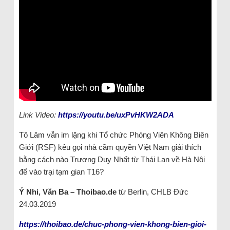
Link Video:
https://youtu.be/uxPvHKW2ADA
Tô Lâm vẫn im lặng khi Tổ chức Phóng Viên Không Biên
Giới (RSF) kêu gọi nhà cầm quyền Việt Nam giải thích
bằng cách nào Trương Duy Nhất từ Thái Lan về Hà Nội
để vào trại tạm gian T16?
Ý Nhi, Văn Ba – Thoibao.de
từ Berlin, CHLB Đức
24.03.2019
https://thoibao.de/chuc-phong-vien-khong-bien-gioi-