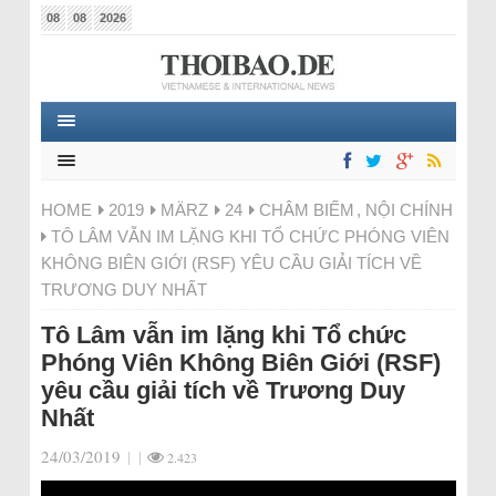
08
08
2026
HOME
2019
MÄRZ
24
CHÂM BIẾM
,
NỘI CHÍNH
TÔ LÂM VẪN IM LẶNG KHI TỔ CHỨC PHÓNG VIÊN
KHÔNG BIÊN GIỚI (RSF) YÊU CẦU GIẢI TÍCH VỀ
TRƯƠNG DUY NHẤT
Tô Lâm vẫn im lặng khi Tổ chức
Phóng Viên Không Biên Giới (RSF)
yêu cầu giải tích về Trương Duy
Nhất
24/03/2019
|
|
2.423