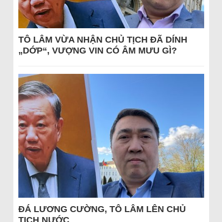
TÔ LÂM VỪA NHẬN CHỦ TỊCH ĐÃ DÍNH
„DỚP“, VƯỢNG VIN CÓ ÂM MƯU GÌ?
ĐÁ LƯƠNG CƯỜNG, TÔ LÂM LÊN CHỦ
TỊCH NƯỚC