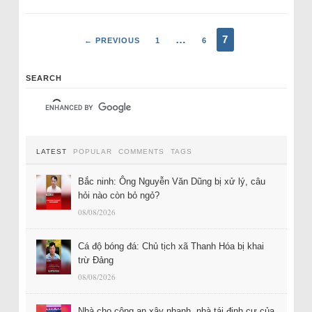
…
7
← PREVIOUS
1
6
SEARCH
LATEST
POPULAR
COMMENTS
TAGS
Bắc ninh: Ông Nguyễn Văn Dũng bị xử lý, câu
hỏi nào còn bỏ ngỏ?
08/08/2026
Cá độ bóng đá: Chủ tịch xã Thanh Hóa bị khai
trừ Đảng
08/08/2026
Nhà cho công an xây nhanh, nhà tái định cư của