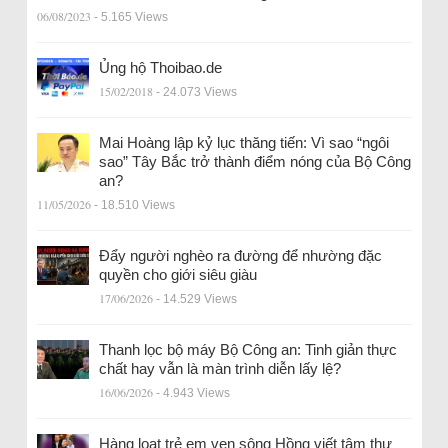
06/08/2023
- 5.165 Views
Ủng hộ Thoibao.de
15/02/2018
- 24.073 Views
Mai Hoàng lập kỷ lục thăng tiến: Vì sao “ngôi
sao” Tây Bắc trở thành điểm nóng của Bộ Công
an?
11/05/2026
- 18.510 Views
Đẩy người nghèo ra đường để nhường đặc
quyền cho giới siêu giàu
17/06/2026
- 14.529 Views
Thanh lọc bộ máy Bộ Công an: Tinh giản thực
chất hay vẫn là màn trình diễn lấy lệ?
16/06/2026
- 4.943 Views
Hàng loạt trẻ em ven sông Hồng viết tâm thư