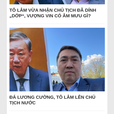
TÔ LÂM VỪA NHẬN CHỦ TỊCH ĐÃ DÍNH
„DỚP“, VƯỢNG VIN CÓ ÂM MƯU GÌ?
ĐÁ LƯƠNG CƯỜNG, TÔ LÂM LÊN CHỦ
TỊCH NƯỚC