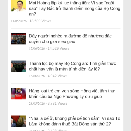
Mai Hoàng lập kỷ lục thăng tiến: Vì sao “ngôi
sao” Tây Bắc trở thành điểm nóng của Bộ Công
an?
11/05/2026
- 18.509 Views
Đẩy người nghèo ra đường để nhường đặc
quyền cho giới siêu giàu
17/06/2026
- 14.529 Views
Thanh lọc bộ máy Bộ Công an: Tinh giản thực
chất hay vẫn là màn trình diễn lấy lệ?
16/06/2026
- 4.942 Views
Hàng loạt trẻ em ven sông Hồng viết tâm thư
khẩn cầu bà Ngô Phương Ly cứu giúp
28/05/2026
- 3.781 Views
“Nhà là để ở, không phải để tích sản”: Vì sao Tô
Lâm không đánh thuế Bất Động sản thứ 2?
24/05/2026
- 2.428 Views