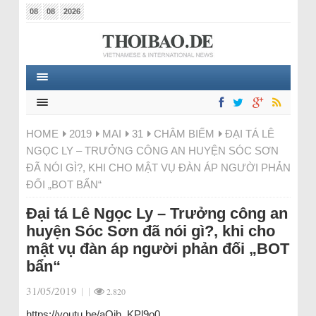
08
08
2026
HOME
2019
MAI
31
CHÂM BIẾM
ĐẠI TÁ LÊ
NGỌC LY – TRƯỞNG CÔNG AN HUYỆN SÓC SƠN
ĐÃ NÓI GÌ?, KHI CHO MẬT VỤ ĐÀN ÁP NGƯỜI PHẢN
ĐỐI „BOT BẨN“
Đại tá Lê Ngọc Ly – Trưởng công an
huyện Sóc Sơn đã nói gì?, khi cho
mật vụ đàn áp người phản đối „BOT
bẩn“
31/05/2019
|
|
2.820
https://youtu.be/aOjh_KPl9o0