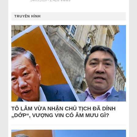
TRUYỀN HÌNH
TÔ LÂM VỪA NHẬN CHỦ TỊCH ĐÃ DÍNH
„DỚP“, VƯỢNG VIN CÓ ÂM MƯU GÌ?