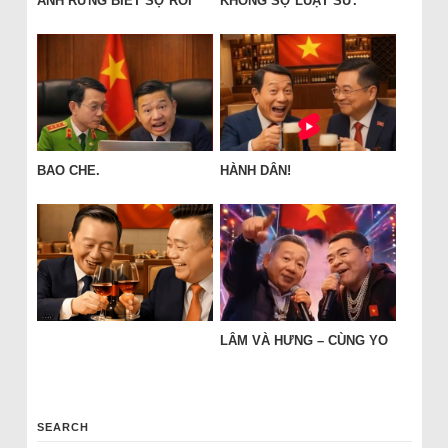
ANH RỪNG BIẾT SỢ RỒI
KHÔNG SỢ LUẬT SƯ.
BAO CHE.
HÀNH DÂN!
LÂM VÀ HƯNG – CÙNG YO
SEARCH