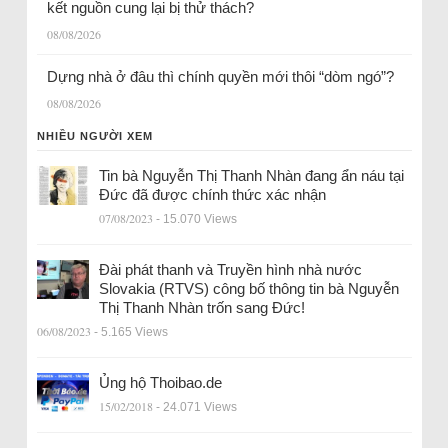
kết nguồn cung lại bị thử thách?
08/08/2026
Dựng nhà ở đâu thì chính quyền mới thôi “dòm ngó”?
08/08/2026
NHIỀU NGƯỜI XEM
Tin bà Nguyễn Thị Thanh Nhàn đang ẩn náu tại
Đức đã được chính thức xác nhận
07/08/2023
- 15.070 Views
Đài phát thanh và Truyền hình nhà nước
Slovakia (RTVS) công bố thông tin bà Nguyễn
Thị Thanh Nhàn trốn sang Đức!
06/08/2023
- 5.165 Views
Ủng hộ Thoibao.de
15/02/2018
- 24.071 Views