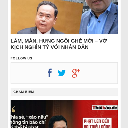
LÂM, MẪN, HƯNG NGỒI GHẾ MỚI – VỞ
KỊCH NGHÌN TỶ VỚI NHÂN DÂN
FOLLOW US
CHÂM BIẾM