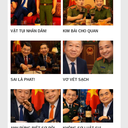
VẶT TỤI NHÂN DÂN!
KIM BÀI CHO QUAN
SAI LÀ PHAT!
VƠ VÉT SẠCH