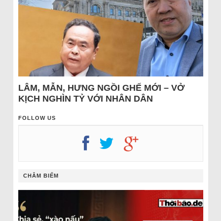
LÂM, MẪN, HƯNG NGỒI GHẾ MỚI – VỞ
KỊCH NGHÌN TỶ VỚI NHÂN DÂN
FOLLOW US
CHÂM BIẾM