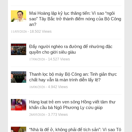
Mai Hoàng lập kỷ lục thăng tiến: Vì sao “ngôi
sao” Tây Bắc trở thành điểm nóng của Bộ Công
an?
11/05/2026
- 18.502 Views
Đẩy người nghèo ra đường để nhường đặc
quyền cho giới siêu giàu
17/06/2026
- 14.527 Views
Thanh lọc bộ máy Bộ Công an: Tinh giản thực
chất hay vẫn là màn trình diễn lấy lệ?
16/06/2026
- 4.942 Views
Hàng loạt trẻ em ven sông Hồng viết tâm thư
khẩn cầu bà Ngô Phương Ly cứu giúp
28/05/2026
- 3.773 Views
“Nhà là để ở, không phải để tích sản”: Vì sao Tô