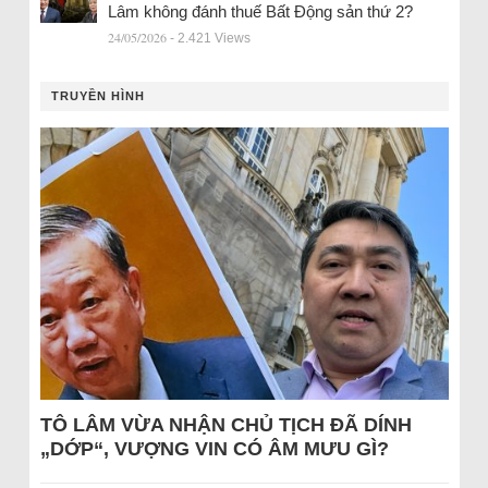
Lâm không đánh thuế Bất Động sản thứ 2?
24/05/2026
- 2.421 Views
TRUYỀN HÌNH
TÔ LÂM VỪA NHẬN CHỦ TỊCH ĐÃ DÍNH
„DỚP“, VƯỢNG VIN CÓ ÂM MƯU GÌ?