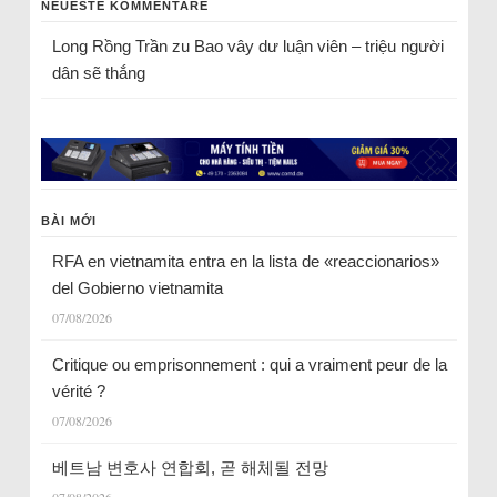
NEUESTE KOMMENTARE
Long Rồng Trần
zu
Bao vây dư luận viên – triệu người
dân sẽ thắng
BÀI MỚI
RFA en vietnamita entra en la lista de «reaccionarios»
del Gobierno vietnamita
07/08/2026
Critique ou emprisonnement : qui a vraiment peur de la
vérité ?
07/08/2026
베트남 변호사 연합회, 곧 해체될 전망