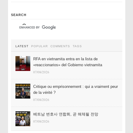
SEARCH
LATEST
POPULAR
COMMENTS
TAGS
RFA en vietnamita entra en la lista de
«reaccionarios» del Gobierno vietnamita
07/08/2026
Critique ou emprisonnement : qui a vraiment peur
de la vérité ?
07/08/2026
베트남 변호사 연합회, 곧 해체될 전망
07/08/2026