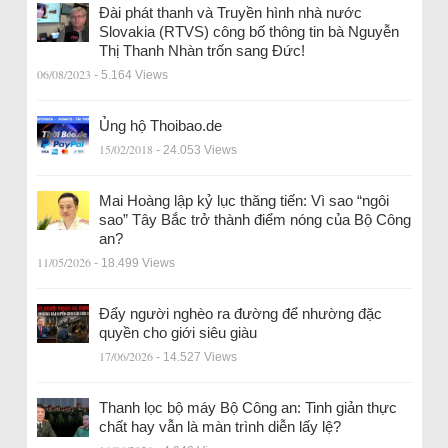
Đài phát thanh và Truyền hình nhà nước
Slovakia (RTVS) công bố thông tin bà Nguyễn
Thị Thanh Nhàn trốn sang Đức!
06/08/2023
- 5.164 Views
Ủng hộ Thoibao.de
15/02/2018
- 24.053 Views
Mai Hoàng lập kỷ lục thăng tiến: Vì sao “ngôi
sao” Tây Bắc trở thành điểm nóng của Bộ Công
an?
11/05/2026
- 18.499 Views
Đẩy người nghèo ra đường để nhường đặc
quyền cho giới siêu giàu
17/06/2026
- 14.527 Views
Thanh lọc bộ máy Bộ Công an: Tinh giản thực
chất hay vẫn là màn trình diễn lấy lệ?