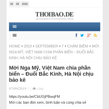
06
08
2026
HOME
2019
SEPTEMBER
7
CHÂM BIẾM
MỜI
NGA MỸ, VIỆT NAM CHIA PHẦN BIỂN – ĐUỔI BẮC
KINH, HÀ NỘI CHỊU BẢO KÊ
Mời Nga Mỹ, Việt Nam chia phần
biển – Đuổi Bắc Kinh, Hà Nội chịu
bảo kê
07/09/2019
|
|
1.243
https://youtu.be/CbUGjPBwqFM
Mời các bạn đón xem, bình luận và cùng chia sẻ