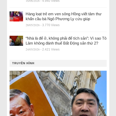
16/06/2026
- 4.940 Views
Hàng loạt trẻ em ven sông Hồng viết tâm thư
khẩn cầu bà Ngô Phương Ly cứu giúp
28/05/2026
- 3.770 Views
“Nhà là để ở, không phải để tích sản”: Vì sao Tô
Lâm không đánh thuế Bất Động sản thứ 2?
24/05/2026
- 2.421 Views
TRUYỀN HÌNH