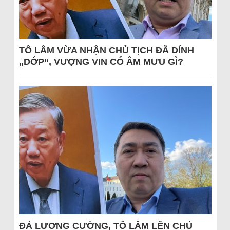
TÔ LÂM VỪA NHẬN CHỦ TỊCH ĐÃ DÍNH
„DỚP“, VƯỢNG VIN CÓ ÂM MƯU GÌ?
ĐÁ LƯƠNG CƯỜNG, TÔ LÂM LÊN CHỦ