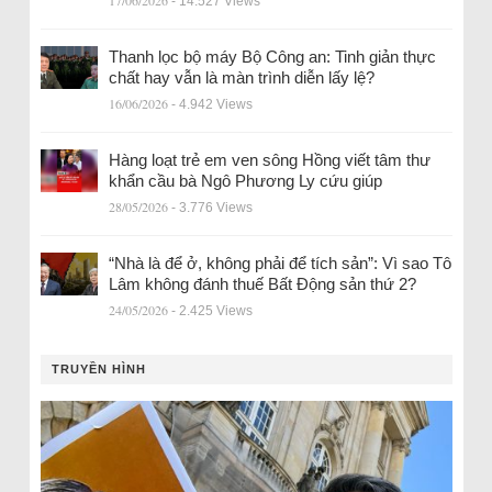
17/06/2026
- 14.527 Views
Thanh lọc bộ máy Bộ Công an: Tinh giản thực
chất hay vẫn là màn trình diễn lấy lệ?
16/06/2026
- 4.942 Views
Hàng loạt trẻ em ven sông Hồng viết tâm thư
khẩn cầu bà Ngô Phương Ly cứu giúp
28/05/2026
- 3.776 Views
“Nhà là để ở, không phải để tích sản”: Vì sao Tô
Lâm không đánh thuế Bất Động sản thứ 2?
24/05/2026
- 2.425 Views
TRUYỀN HÌNH