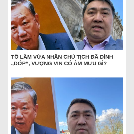
TÔ LÂM VỪA NHẬN CHỦ TỊCH ĐÃ DÍNH
„DỚP“, VƯỢNG VIN CÓ ÂM MƯU GÌ?