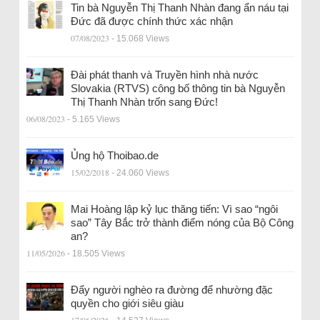
Tin bà Nguyễn Thị Thanh Nhàn đang ẩn náu tại
Đức đã được chính thức xác nhận
07/08/2023
- 15.068 Views
Đài phát thanh và Truyền hình nhà nước
Slovakia (RTVS) công bố thông tin bà Nguyễn
Thị Thanh Nhàn trốn sang Đức!
06/08/2023
- 5.165 Views
Ủng hộ Thoibao.de
15/02/2018
- 24.060 Views
Mai Hoàng lập kỷ lục thăng tiến: Vì sao “ngôi
sao” Tây Bắc trở thành điểm nóng của Bộ Công
an?
11/05/2026
- 18.505 Views
Đẩy người nghèo ra đường để nhường đặc
quyền cho giới siêu giàu