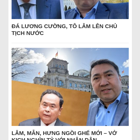
ĐÁ LƯƠNG CƯỜNG, TÔ LÂM LÊN CHỦ
TỊCH NƯỚC
LÂM, MẪN, HƯNG NGỒI GHẾ MỚI – VỞ