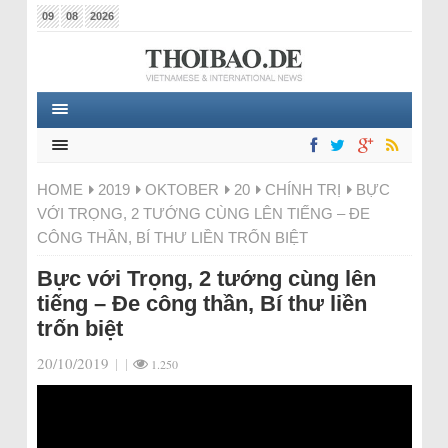
09
08
2026
HOME
2019
OKTOBER
20
CHÍNH TRỊ
BỰC
VỚI TRỌNG, 2 TƯỚNG CÙNG LÊN TIẾNG – ĐE
CÔNG THẦN, BÍ THƯ LIỀN TRỐN BIỆT
Bực với Trọng, 2 tướng cùng lên
tiếng – Đe công thần, Bí thư liền
trốn biệt
20/10/2019
|
|
1.250