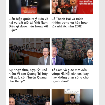
Liên hiệp quốc ra ý kiến về
Lê Thanh Hải và trách
hai vụ bắt giữ tại Việt Nam:
nhiệm trong vụ hỏa hoạn
Điều gì được nêu trong kết
tòa nhà itc năm 2002
luận?
Sự “hợp tình, hợp lý” khó
Tô Lâm và giấc mơ viển
hiểu: Vì sao Quảng Trị hủy
vông: Hà Nội cần taxi bay
kết quả, còn Tuyên Quang
hay không gian sống cho
cho thi lại?
người dân?