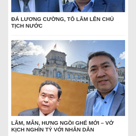
ĐÁ LƯƠNG CƯỜNG, TÔ LÂM LÊN CHỦ
TỊCH NƯỚC
LÂM, MẪN, HƯNG NGỒI GHẾ MỚI – VỞ
KỊCH NGHÌN TỶ VỚI NHÂN DÂN