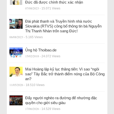
Đức đã được chính thức xác nhận
07/08/2023
- 15.071 Views
Đài phát thanh và Truyền hình nhà nước
Slovakia (RTVS) công bố thông tin bà Nguyễn
Thị Thanh Nhàn trốn sang Đức!
06/08/2023
- 5.165 Views
Ủng hộ Thoibao.de
15/02/2018
- 24.072 Views
Mai Hoàng lập kỷ lục thăng tiến: Vì sao “ngôi
sao” Tây Bắc trở thành điểm nóng của Bộ Công
an?
11/05/2026
- 18.510 Views
Đẩy người nghèo ra đường để nhường đặc
quyền cho giới siêu giàu
17/06/2026
- 14.529 Views