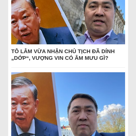
TÔ LÂM VỪA NHẬN CHỦ TỊCH ĐÃ DÍNH
„DỚP“, VƯỢNG VIN CÓ ÂM MƯU GÌ?