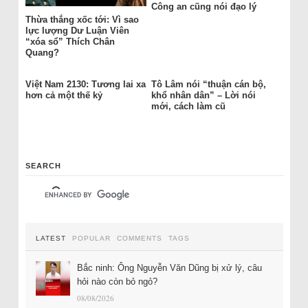
Công an cũng nói đạo lý
Thừa thắng xốc tới: Vì sao
lực lượng Dư Luận Viên
“xóa sổ” Thích Chân
Quang?
Việt Nam 2130: Tương lai xa
Tô Lâm nói “thuận cán bộ,
hơn cả một thế kỷ
khổ nhân dân” – Lời nói
mới, cách làm cũ
SEARCH
LATEST
POPULAR
COMMENTS
TAGS
Bắc ninh: Ông Nguyễn Văn Dũng bị xử lý, câu
hỏi nào còn bỏ ngỏ?
08/08/2026