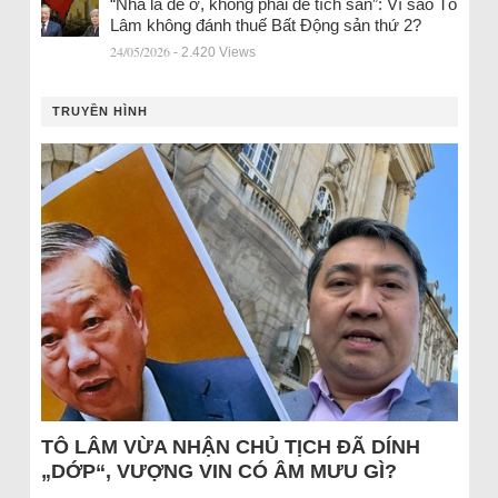
“Nhà là để ở, không phải để tích sản”: Vì sao Tô
Lâm không đánh thuế Bất Động sản thứ 2?
24/05/2026
- 2.420 Views
TRUYỀN HÌNH
TÔ LÂM VỪA NHẬN CHỦ TỊCH ĐÃ DÍNH
„DỚP“, VƯỢNG VIN CÓ ÂM MƯU GÌ?