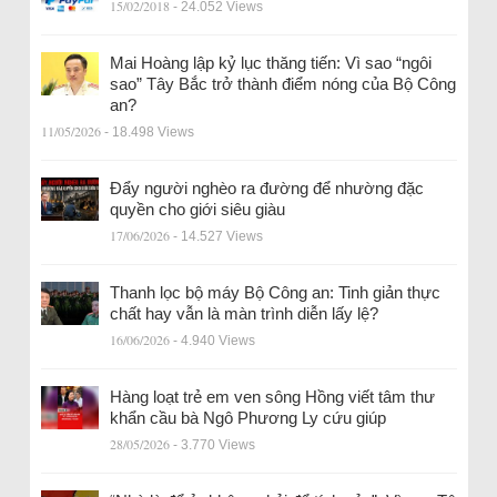
15/02/2018
- 24.052 Views
Mai Hoàng lập kỷ lục thăng tiến: Vì sao “ngôi
sao” Tây Bắc trở thành điểm nóng của Bộ Công
an?
11/05/2026
- 18.498 Views
Đẩy người nghèo ra đường để nhường đặc
quyền cho giới siêu giàu
17/06/2026
- 14.527 Views
Thanh lọc bộ máy Bộ Công an: Tinh giản thực
chất hay vẫn là màn trình diễn lấy lệ?
16/06/2026
- 4.940 Views
Hàng loạt trẻ em ven sông Hồng viết tâm thư
khẩn cầu bà Ngô Phương Ly cứu giúp
28/05/2026
- 3.770 Views