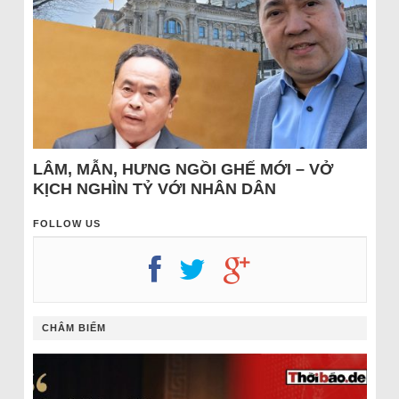
LÂM, MẪN, HƯNG NGỒI GHẾ MỚI – VỞ
KỊCH NGHÌN TỶ VỚI NHÂN DÂN
FOLLOW US
CHÂM BIẾM