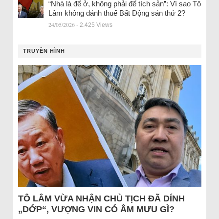
“Nhà là để ở, không phải để tích sản”: Vì sao Tô
Lâm không đánh thuế Bất Động sản thứ 2?
24/05/2026
- 2.425 Views
TRUYỀN HÌNH
TÔ LÂM VỪA NHẬN CHỦ TỊCH ĐÃ DÍNH
„DỚP“, VƯỢNG VIN CÓ ÂM MƯU GÌ?