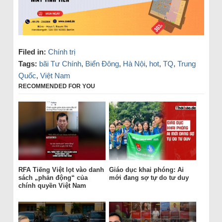
Filed in:
Chính trị
Tags:
bãi Tư Chính
,
Biển Đông
,
Hà Nội
,
hot
,
TQ
,
Trung
Quốc
,
Việt Nam
RECOMMENDED FOR YOU
RFA Tiếng Việt lọt vào danh
Giáo dục khai phóng: Ai
sách „phản động“ của
mới đang sợ tự do tư duy
chính quyền Việt Nam