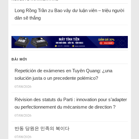
Long Rồng Trần
zu
Bao vây dư luận viên – triệu người
dân sẽ thắng
BÀI MỚI
Repetición de exámenes en Tuyên Quang: ¿una
solución justa o un precedente polémico?
07/08/2026
Révision des statuts du Parti : innovation pour s’adapter
ou perfectionnement du mécanisme de direction ?
07/08/2026
반동 당원은 민족의 복이다
07/08/2026