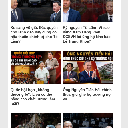
Xe sang vô giá: Đặc quyền
Kỷ nguyên Tô Lâm: Vì sao
cho lãnh đạo hay củng cố
hàng trăm Đảng Viên
hậu thuẫn chính trị cho Tô
ĐCSVN lại ủng hộ Nhà báo
Lâm?
Lê Trung Khoa?
Quốc hội họp „không
Ông Nguyễn Tiến Hải chính
thường lệ“: Liệu có thể
thức giữ ghế bộ trưởng nội
nâng cao chất lượng làm
vụ
luật?