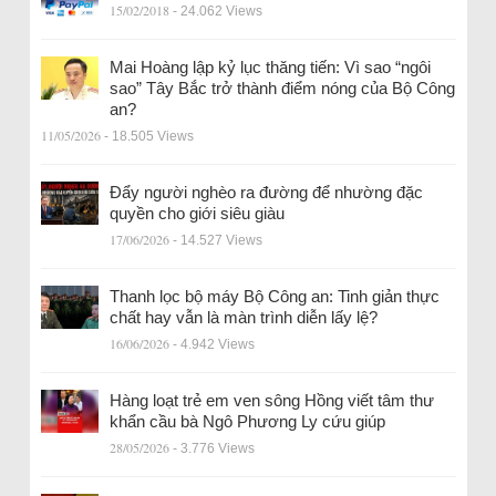
15/02/2018
- 24.062 Views
Mai Hoàng lập kỷ lục thăng tiến: Vì sao “ngôi
sao” Tây Bắc trở thành điểm nóng của Bộ Công
an?
11/05/2026
- 18.505 Views
Đẩy người nghèo ra đường để nhường đặc
quyền cho giới siêu giàu
17/06/2026
- 14.527 Views
Thanh lọc bộ máy Bộ Công an: Tinh giản thực
chất hay vẫn là màn trình diễn lấy lệ?
16/06/2026
- 4.942 Views
Hàng loạt trẻ em ven sông Hồng viết tâm thư
khẩn cầu bà Ngô Phương Ly cứu giúp
28/05/2026
- 3.776 Views