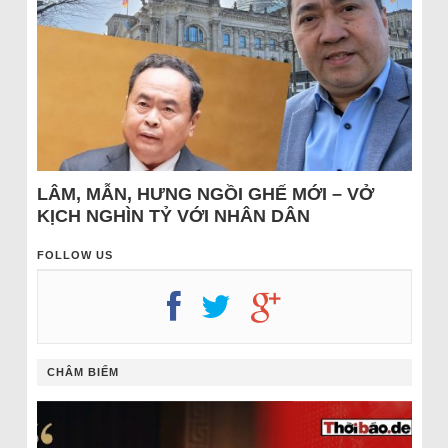
LÂM, MẪN, HƯNG NGỒI GHẾ MỚI – VỞ
KỊCH NGHÌN TỶ VỚI NHÂN DÂN
FOLLOW US
CHÂM BIẾM