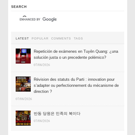
SEARCH
LATEST
POPULAR
COMMENTS
TAGS
Repetición de exámenes en Tuyên Quang: ¿una
solución justa o un precedente polémico?
07/08/2026
Révision des statuts du Parti : innovation pour
s’adapter ou perfectionnement du mécanisme de
direction ?
07/08/2026
반동 당원은 민족의 복이다
07/08/2026