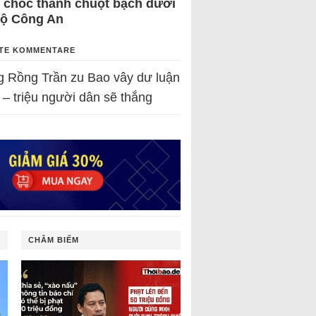
 chốc thành chuột bạch dưới
Bộ Công An
TE KOMMENTARE
g Rồng Trần
zu
Bao vây dư luận
 – triệu người dân sẽ thắng
CHÂM BIẾM