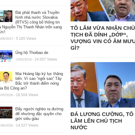
Đài phát thanh và Truyền
hình nhà nước Slovakia
(RTVS) công bố thông tin
à Nguyễn Thị Thanh Nhàn trốn sang
TÔ LÂM VỪA NHẬN CHỦ
ức!
TỊCH ĐÃ DÍNH „DỚP“,
/08/2023
- 5.165 Views
VƯỢNG VIN CÓ ÂM MƯ
GÌ?
Ủng hộ Thoibao.de
15/02/2018
- 24.057 Views
Mai Hoàng lập kỷ lục thăng
tiến: Vì sao “ngôi sao” Tây
Bắc trở thành điểm nóng
ủa Bộ Công an?
/05/2026
- 18.504 Views
Đẩy người nghèo ra đường
ĐÁ LƯƠNG CƯỜNG, TÔ
để nhường đặc quyền cho
giới siêu giàu
LÂM LÊN CHỦ TỊCH
/06/2026
- 14.527 Views
NƯỚC