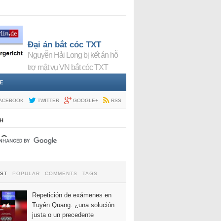
Đại án bắt cóc TXT
Nguyễn Hải Long bị kết án hỗ
trợ mật vụ VN bắt cóc TXT
E
ACEBOOK
TWITTER
GOOGLE+
RSS
H
EST
POPULAR
COMMENTS
TAGS
Repetición de exámenes en
Tuyên Quang: ¿una solución
justa o un precedente