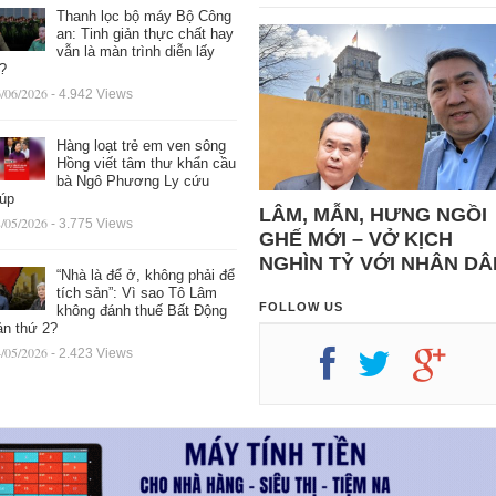
Thanh lọc bộ máy Bộ Công
an: Tinh giản thực chất hay
vẫn là màn trình diễn lấy
ệ?
/06/2026
- 4.942 Views
Hàng loạt trẻ em ven sông
Hồng viết tâm thư khẩn cầu
bà Ngô Phương Ly cứu
iúp
LÂM, MẪN, HƯNG NGỒI
/05/2026
- 3.775 Views
GHẾ MỚI – VỞ KỊCH
NGHÌN TỶ VỚI NHÂN DÂ
“Nhà là để ở, không phải để
tích sản”: Vì sao Tô Lâm
FOLLOW US
không đánh thuế Bất Động
ản thứ 2?
/05/2026
- 2.423 Views