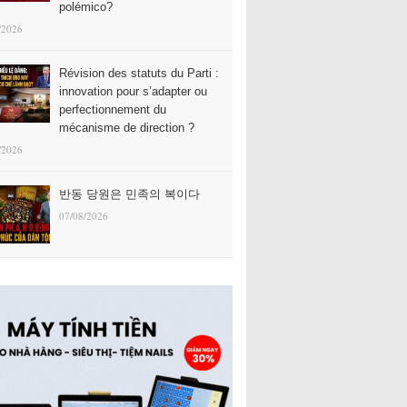
polémico?
/2026
Révision des statuts du Parti :
innovation pour s’adapter ou
perfectionnement du
mécanisme de direction ?
/2026
반동 당원은 민족의 복이다
07/08/2026