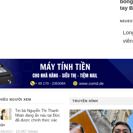
bỗng
tay 
NEUES
Lon
viên
HIỀU NGƯỜI XEM
TRUYỀN HÌNH
Tin bà Nguyễn Thị Thanh
Nhàn đang ẩn náu tại Đức
đã được chính thức xác
hận
/08/2023
- 15.067 Views