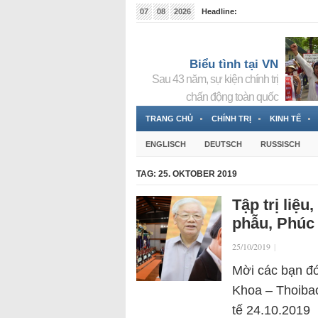
07
08
2026
Headline:
Tin bà Nguyễn Thị Thanh Nhàn đang ẩn náu tại Đức
Biểu tình tại VN
Sau 43 năm, sự kiện chính trị
chấn động toàn quốc
TRANG CHỦ
CHÍNH TRỊ
KINH TẾ
ENGLISCH
DEUTSCH
RUSSISCH
TAG:
25. OKTOBER 2019
Tập trị liệu
phẫu, Phúc 
25/10/2019
|
Mời các bạn đó
Khoa – Thoibao
tế 24.10.2019