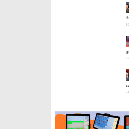
l
16
g
28
s
24