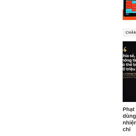
CHÂM
Phạt
dùng
nhiệ
chí