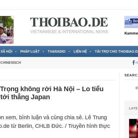
 đã được chính thức xác nhận
3 Jahren ago
XÃ HỘI
PHÁP LUẬT
TV&RADIO
LIÊN HỆ
TÀI TRỢ CHO THOIBAO.D
CHINESISCH
F
SEARC
, Trọng không rời Hà Nội – Lo tiểu
tới thẳng Japan
LAT
n xem, bình luận và cùng chia sẻ. Lê Trung
.de từ Berlin, CHLB Đức. / Truyền hình thực