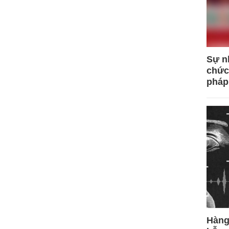
Sự n
chức
pháp
Hàng