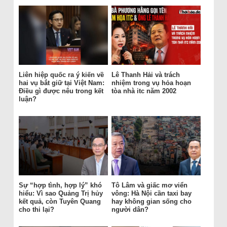
Liên hiệp quốc ra ý kiến về
Lê Thanh Hải và trách
hai vụ bắt giữ tại Việt Nam:
nhiệm trong vụ hỏa hoạn
Điều gì được nêu trong kết
tòa nhà itc năm 2002
luận?
Sự “hợp tình, hợp lý” khó
Tô Lâm và giấc mơ viển
hiểu: Vì sao Quảng Trị hủy
vông: Hà Nội cần taxi bay
kết quả, còn Tuyên Quang
hay không gian sống cho
cho thi lại?
người dân?