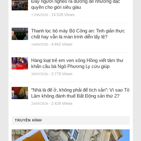
Đẩy người nghèo ra đường để nhường đặc
quyền cho giới siêu giàu
17/06/2026
- 14.528 Views
Thanh lọc bộ máy Bộ Công an: Tinh giản thực
chất hay vẫn là màn trình diễn lấy lệ?
16/06/2026
- 4.942 Views
Hàng loạt trẻ em ven sông Hồng viết tâm thư
khẩn cầu bà Ngô Phương Ly cứu giúp
28/05/2026
- 3.779 Views
“Nhà là để ở, không phải để tích sản”: Vì sao Tô
Lâm không đánh thuế Bất Động sản thứ 2?
24/05/2026
- 2.426 Views
TRUYỀN HÌNH