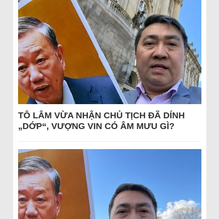
TÔ LÂM VỪA NHẬN CHỦ TỊCH ĐÃ DÍNH
„DỚP“, VƯỢNG VIN CÓ ÂM MƯU GÌ?