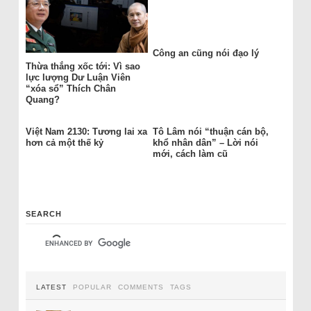
Công an cũng nói đạo lý
Thừa thắng xốc tới: Vì sao
lực lượng Dư Luận Viên
“xóa sổ” Thích Chân
Quang?
Việt Nam 2130: Tương lai xa
Tô Lâm nói “thuận cán bộ,
hơn cả một thế kỷ
khổ nhân dân” – Lời nói
mới, cách làm cũ
SEARCH
LATEST
POPULAR
COMMENTS
TAGS