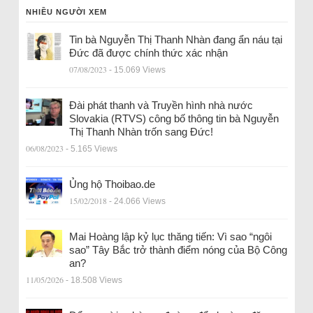
NHIỀU NGƯỜI XEM
Tin bà Nguyễn Thị Thanh Nhàn đang ẩn náu tại
Đức đã được chính thức xác nhận
07/08/2023
- 15.069 Views
Đài phát thanh và Truyền hình nhà nước
Slovakia (RTVS) công bố thông tin bà Nguyễn
Thị Thanh Nhàn trốn sang Đức!
06/08/2023
- 5.165 Views
Ủng hộ Thoibao.de
15/02/2018
- 24.066 Views
Mai Hoàng lập kỷ lục thăng tiến: Vì sao “ngôi
sao” Tây Bắc trở thành điểm nóng của Bộ Công
an?
11/05/2026
- 18.508 Views