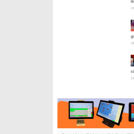
l
16
g
28
s
24