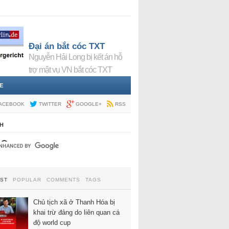
Đại án bắt cóc TXT
Nguyễn Hải Long bị kết án hỗ
trợ mật vụ VN bắt cóc TXT
E
ACEBOOK
TWITTER
GOOGLE+
RSS
H
EST
POPULAR
COMMENTS
TAGS
Chủ tịch xã ở Thanh Hóa bị
khai trừ đảng do liên quan cá
độ world cup