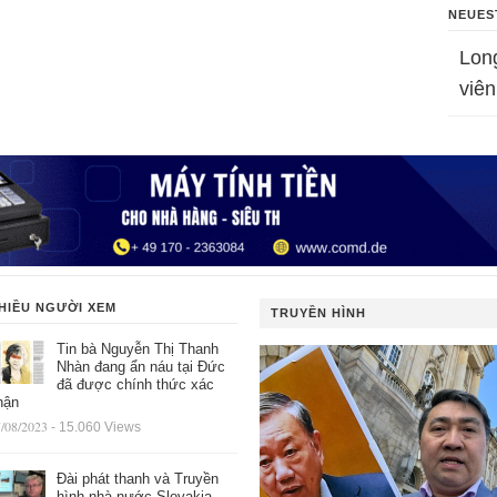
NEUES
Lon
viên
HIỀU NGƯỜI XEM
TRUYỀN HÌNH
Tin bà Nguyễn Thị Thanh
Nhàn đang ẩn náu tại Đức
đã được chính thức xác
hận
/08/2023
- 15.060 Views
Đài phát thanh và Truyền
hình nhà nước Slovakia