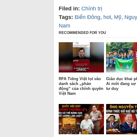
Filed in:
Chính trị
Tags:
Biển Đông
,
hot
,
Mỹ
,
Nguy
Nam
RECOMMENDED FOR YOU
RFA Tiếng Việt lọt vào
Giáo dục khai p
danh sách „phản
Ai mới đang sợ 
động“ của chính quyền
tư duy
Việt Nam