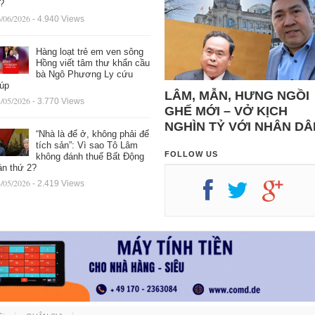
ệ?
/06/2026
- 4.940 Views
Hàng loạt trẻ em ven sông
Hồng viết tâm thư khẩn cầu
bà Ngô Phương Ly cứu
iúp
LÂM, MẪN, HƯNG NGỒI
/05/2026
- 3.770 Views
GHẾ MỚI – VỞ KỊCH
NGHÌN TỶ VỚI NHÂN DÂ
“Nhà là để ở, không phải để
tích sản”: Vì sao Tô Lâm
FOLLOW US
không đánh thuế Bất Động
ản thứ 2?
/05/2026
- 2.419 Views