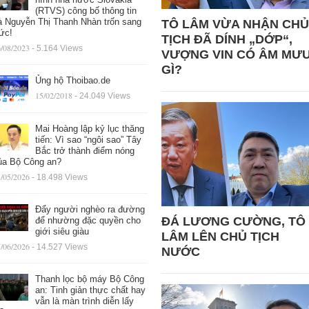
(RTVS) công bố thông tin
à Nguyễn Thị Thanh Nhàn trốn sang
TÔ LÂM VỪA NHẬN CHỦ
ức!
TỊCH ĐÃ DÍNH „DỚP“,
/08/2023
- 5.164 Views
VƯỢNG VIN CÓ ÂM MƯ
GÌ?
Ủng hộ Thoibao.de
15/02/2018
- 24.049 Views
Mai Hoàng lập kỷ lục thăng
tiến: Vì sao “ngôi sao” Tây
Bắc trở thành điểm nóng
ủa Bộ Công an?
/05/2026
- 18.498 Views
Đẩy người nghèo ra đường
ĐÁ LƯƠNG CƯỜNG, TÔ
để nhường đặc quyền cho
giới siêu giàu
LÂM LÊN CHỦ TỊCH
/06/2026
- 14.527 Views
NƯỚC
Thanh lọc bộ máy Bộ Công
an: Tinh giản thực chất hay
vẫn là màn trình diễn lấy