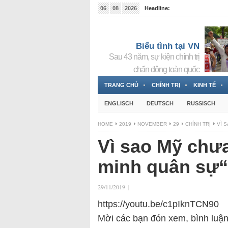
06
08
2026
Headline:
Đài phát thanh và Truyền hình nhà nước Slovakia (
Đức!
3 Jahren ago
Biểu tình tại VN
Sau 43 năm, sự kiện chính trị
chấn động toàn quốc
TRANG CHỦ
CHÍNH TRỊ
KINH TẾ
ENGLISCH
DEUTSCH
RUSSISCH
HOME
2019
NOVEMBER
29
CHÍNH TRỊ
VÌ 
Vì sao Mỹ chư
minh quân sự“
29/11/2019
|
https://youtu.be/c1pIknTCN90
Mời các bạn đón xem, bình luận