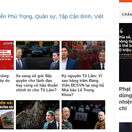
CHÂM
ễn Phú Trọng
,
Quân sự
,
Tập Cận Bình
,
Việt
hóng:
Xe sang vô giá: Đặc
Kỷ nguyên Tô Lâm: Vì
tự do
quyền cho lãnh đạo
sao hàng trăm Đảng
hay củng cố hậu thuẫn
Viên ĐCSVN lại ủng hộ
Phạt
chính trị cho Tô Lâm?
Nhà báo Lê Trung
Khoa?
dùng
nhiệ
chí