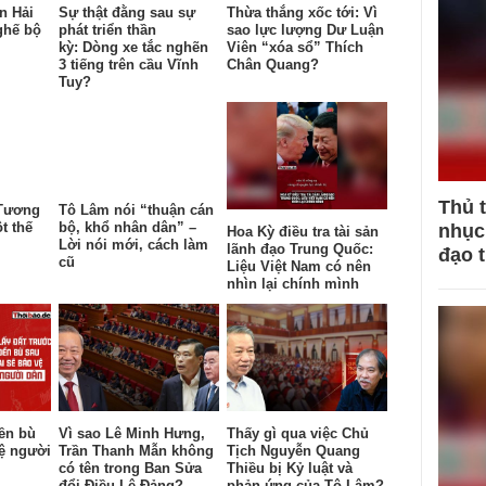
n Hải
Sự thật đằng sau sự
Thừa thắng xốc tới: Vì
ghế bộ
phát triển thần
sao lực lượng Dư Luận
kỳ: Dòng xe tắc nghẽn
Viên “xóa sổ” Thích
3 tiếng trên cầu Vĩnh
Chân Quang?
Tuy?
Thủ 
 Tương
Tô Lâm nói “thuận cán
t thế
bộ, khổ nhân dân” –
nhục 
Hoa Kỳ điều tra tài sản
Lời nói mới, cách làm
lãnh đạo Trung Quốc:
đạo 
cũ
Liệu Việt Nam có nên
nhìn lại chính mình
đền bù
Vì sao Lê Minh Hưng,
Thấy gì qua việc Chủ
vệ người
Trần Thanh Mẫn không
Tịch Nguyễn Quang
có tên trong Ban Sửa
Thiều bị Kỷ luật và
đổi Điều Lệ Đảng?
phản ứng của Tô Lâm?