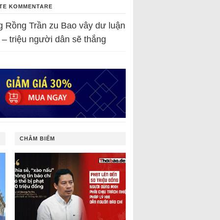
TE KOMMENTARE
g Rồng Trần
zu
Bao vây dư luận
 – triệu người dân sẽ thắng
CHÂM BIẾM