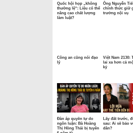
Quốc hội họp „không
Ông Nguyễn Tiế
thường lệ“: Liệu có thể
chính thức giữ 
nâng cao chất lượng
trưởng nội vụ
làm luật?
Công an cũng nói đạo
Việt Nam 2130:
lý
lai xa hơn cả mộ
kỷ
Đàn áp quyền tự do
Lấy đất trước, 
ngôn luận: Bà Hoàng
sau: Ai sẽ bảo 
Thị Hồng Thái bị tuyên
dân?
6 năm tù