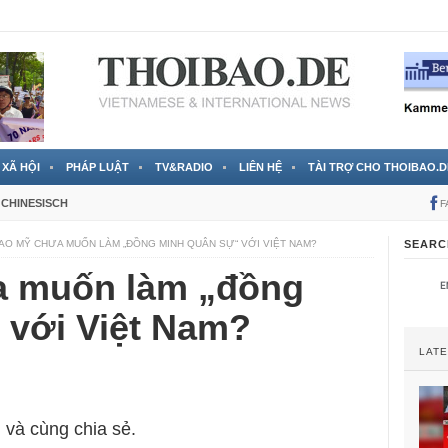
RTVS) công bố thông tin bà Nguyễn Thị Thanh Nhàn trốn sang
XÃ HỘI
PHÁP LUẬT
TV&RADIO
LIÊN HỆ
TÀI TRỢ CHO THOIBAO.D
CHINESISCH
F
SAO MỸ CHƯA MUỐN LÀM „ĐỒNG MINH QUÂN SỰ“ VỚI VIỆT NAM?
SEARC
a muốn làm „đồng
 với Việt Nam?
LAT
 và cùng chia sẻ.