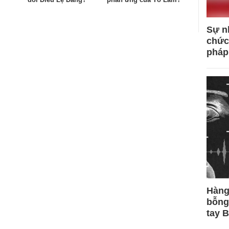
Sự n
chức
pháp
Hàng
bỗng
tay 