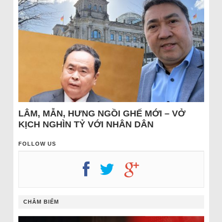
LÂM, MẪN, HƯNG NGỒI GHẾ MỚI – VỞ
KỊCH NGHÌN TỶ VỚI NHÂN DÂN
FOLLOW US
CHÂM BIẾM