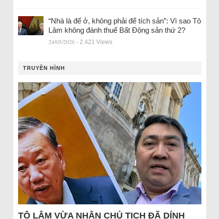
“Nhà là để ở, không phải để tích sản”: Vì sao Tô
Lâm không đánh thuế Bất Động sản thứ 2?
24/05/2026
- 2.421 Views
TRUYỀN HÌNH
TÔ LÂM VỪA NHẬN CHỦ TỊCH ĐÃ DÍNH