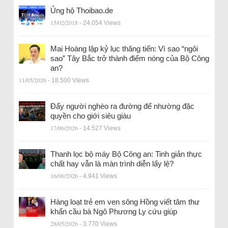
Ủng hộ Thoibao.de
15/02/2018
- 24.054 Views
Mai Hoàng lập kỷ lục thăng tiến: Vì sao “ngôi
sao” Tây Bắc trở thành điểm nóng của Bộ Công
an?
11/05/2026
- 18.500 Views
Đẩy người nghèo ra đường để nhường đặc
quyền cho giới siêu giàu
17/06/2026
- 14.527 Views
Thanh lọc bộ máy Bộ Công an: Tinh giản thực
chất hay vẫn là màn trình diễn lấy lệ?
16/06/2026
- 4.941 Views
Hàng loạt trẻ em ven sông Hồng viết tâm thư
khẩn cầu bà Ngô Phương Ly cứu giúp
28/05/2026
- 3.770 Views