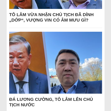
TÔ LÂM VỪA NHẬN CHỦ TỊCH ĐÃ DÍNH
„DỚP“, VƯỢNG VIN CÓ ÂM MƯU GÌ?
ĐÁ LƯƠNG CƯỜNG, TÔ LÂM LÊN CHỦ
TỊCH NƯỚC