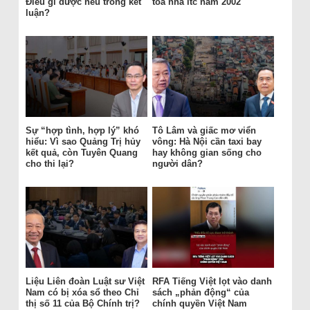
Điều gì được nêu trong kết
tòa nhà itc năm 2002
luận?
Sự “hợp tình, hợp lý” khó
Tô Lâm và giấc mơ viển
hiểu: Vì sao Quảng Trị hủy
vông: Hà Nội cần taxi bay
kết quả, còn Tuyên Quang
hay không gian sống cho
cho thi lại?
người dân?
Liệu Liên đoàn Luật sư Việt
RFA Tiếng Việt lọt vào danh
Nam có bị xóa sổ theo Chỉ
sách „phản động“ của
thị số 11 của Bộ Chính trị?
chính quyền Việt Nam