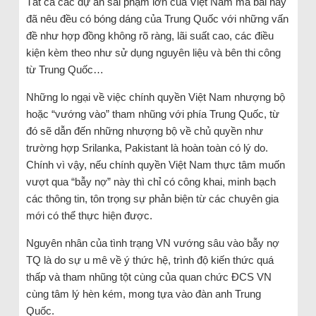
Tất cả các dự án sai phạm lớn của Việt Nam mà bài này
đã nêu đều có bóng dáng của Trung Quốc với những vấn
đề như hợp đồng không rõ ràng, lãi suất cao, các điều
kiện kèm theo như sử dụng nguyên liệu và bên thi công
từ Trung Quốc…
Những lo ngại về việc chính quyền Việt Nam nhượng bộ
hoặc “vướng vào” tham nhũng với phía Trung Quốc, từ
đó sẽ dẫn đến những nhượng bộ về chủ quyền như
trường hợp Srilanka, Pakistant là hoàn toàn có lý do.
Chính vì vậy, nếu chính quyền Việt Nam thực tâm muốn
vượt qua “bẫy nợ” này thì chỉ có công khai, minh bạch
các thông tin, tôn trọng sự phản biện từ các chuyên gia
mới có thể thực hiện được.
Nguyên nhân của tình trạng VN vướng sâu vào bẫy nợ
TQ là do sự u mê về ý thức hệ, trình độ kiến thức quá
thấp và tham nhũng tột cùng của quan chức ĐCS VN
cùng tâm lý hèn kém, mong tựa vào đàn anh Trung
Quốc.