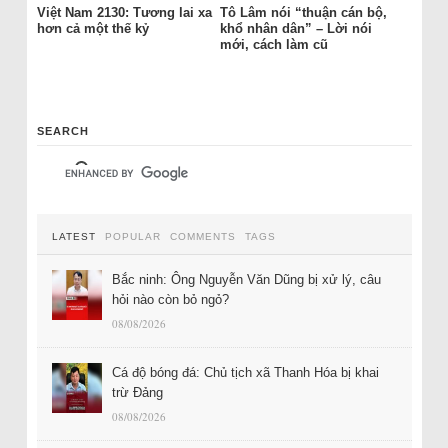
Việt Nam 2130: Tương lai xa
Tô Lâm nói “thuận cán bộ,
hơn cả một thế kỷ
khổ nhân dân” – Lời nói
mới, cách làm cũ
SEARCH
LATEST
POPULAR
COMMENTS
TAGS
Bắc ninh: Ông Nguyễn Văn Dũng bị xử lý, câu
hỏi nào còn bỏ ngỏ?
08/08/2026
Cá độ bóng đá: Chủ tịch xã Thanh Hóa bị khai
trừ Đảng
08/08/2026