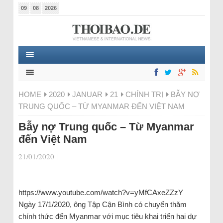
09
08
2026
HOME
2020
JANUAR
21
CHÍNH TRỊ
BẪY NỢ
TRUNG QUỐC – TỪ MYANMAR ĐẾN VIỆT NAM
Bẫy nợ Trung quốc – Từ Myanmar
đến Việt Nam
21/01/2020
|
https://www.youtube.com/watch?v=yMfCAxeZZzY
Ngày 17/1/2020, ông Tập Cận Bình có chuyến thăm
chính thức đến Myanmar với mục tiêu khai triển hai dự