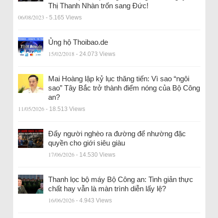
Thị Thanh Nhàn trốn sang Đức!
06/08/2023
- 5.165 Views
Ủng hộ Thoibao.de
15/02/2018
- 24.073 Views
Mai Hoàng lập kỷ lục thăng tiến: Vì sao “ngôi
sao” Tây Bắc trở thành điểm nóng của Bộ Công
an?
11/05/2026
- 18.513 Views
Đẩy người nghèo ra đường để nhường đặc
quyền cho giới siêu giàu
17/06/2026
- 14.530 Views
Thanh lọc bộ máy Bộ Công an: Tinh giản thực
chất hay vẫn là màn trình diễn lấy lệ?
16/06/2026
- 4.943 Views