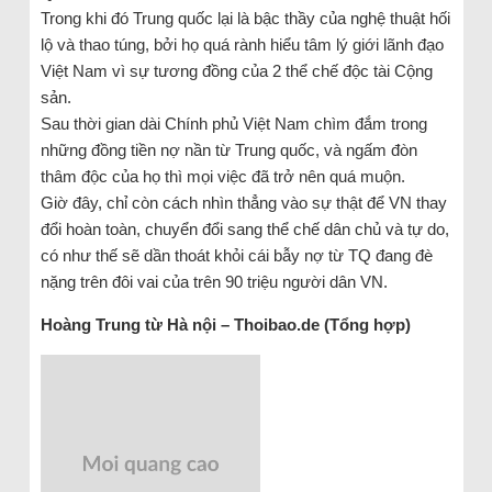
Trong khi đó Trung quốc lại là bậc thầy của nghệ thuật hối
lộ và thao túng, bởi họ quá rành hiểu tâm lý giới lãnh đạo
Việt Nam vì sự tương đồng của 2 thể chế độc tài Cộng
sản.
Sau thời gian dài Chính phủ Việt Nam chìm đắm trong
những đồng tiền nợ nần từ Trung quốc, và ngấm đòn
thâm độc của họ thì mọi việc đã trở nên quá muộn.
Giờ đây, chỉ còn cách nhìn thẳng vào sự thật để VN thay
đổi hoàn toàn, chuyển đổi sang thể chế dân chủ và tự do,
có như thế sẽ dần thoát khỏi cái bẫy nợ từ TQ đang đè
nặng trên đôi vai của trên 90 triệu người dân VN.
Hoàng Trung từ Hà nội – Thoibao.de (Tổng hợp)