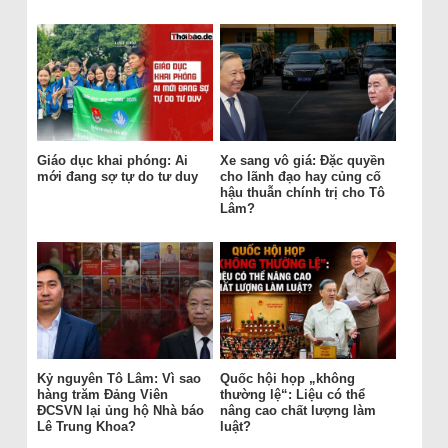
Giáo dục khai phóng: Ai
Xe sang vô giá: Đặc quyền
mới đang sợ tự do tư duy
cho lãnh đạo hay củng cố
hậu thuẫn chính trị cho Tô
Lâm?
Kỷ nguyên Tô Lâm: Vì sao
Quốc hội họp „không
hàng trăm Đảng Viên
thường lệ“: Liệu có thể
ĐCSVN lại ủng hộ Nhà báo
nâng cao chất lượng làm
Lê Trung Khoa?
luật?