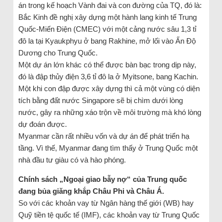
án trong kế hoạch Vành đai và con đường của TQ, đó là:
Bắc Kinh đề nghị xây dựng một hành lang kinh tế Trung
Quốc-Miến Điện (CMEC) với một cảng nước sâu 1,3 tỉ
đô la tại Kyaukphyu ở bang Rakhine, mở lối vào Ấn Độ
Dương cho Trung Quốc.
Một dự án lớn khác có thể được bàn bạc trong dịp này,
đó là đập thủy điện 3,6 tỉ đô la ở Myitsone, bang Kachin.
Một khi con đập được xây dựng thì cả một vùng có diện
tích bằng đất nước Singapore sẽ bị chìm dưới lòng
nước, gây ra những xáo trộn về môi trường mà khó lòng
dự đoán được.
Myanmar cần rất nhiều vốn và dự án để phát triển hạ
tầng. Vì thế, Myanmar đang tìm thấy ở Trung Quốc một
nhà đầu tư giàu có và hào phóng.
Chính sách „Ngoại giao bẫy nợ“ của Trung quốc
đang bủa giăng khắp Châu Phi và Châu Á.
So với các khoản vay từ Ngân hàng thế giới (WB) hay
Quỹ tiền tệ quốc tế (IMF), các khoản vay từ Trung Quốc