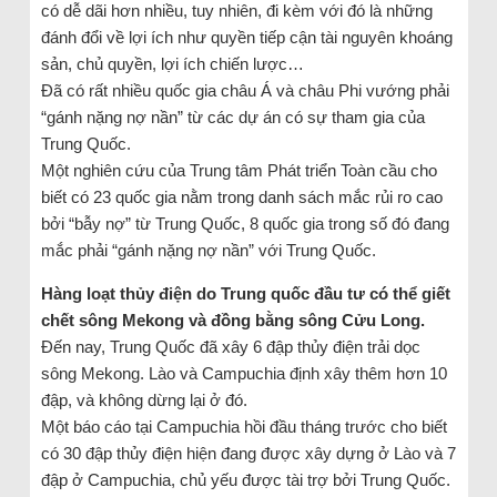
có dễ dãi hơn nhiều, tuy nhiên, đi kèm với đó là những
đánh đổi về lợi ích như quyền tiếp cận tài nguyên khoáng
sản, chủ quyền, lợi ích chiến lược…
Đã có rất nhiều quốc gia châu Á và châu Phi vướng phải
“gánh nặng nợ nần” từ các dự án có sự tham gia của
Trung Quốc.
Một nghiên cứu của Trung tâm Phát triển Toàn cầu cho
biết có 23 quốc gia nằm trong danh sách mắc rủi ro cao
bởi “bẫy nợ” từ Trung Quốc, 8 quốc gia trong số đó đang
mắc phải “gánh nặng nợ nần” với Trung Quốc.
Hàng loạt thủy điện do Trung quốc đầu tư có thể giết
chết sông Mekong và đồng bằng sông Cửu Long.
Đến nay, Trung Quốc đã xây 6 đập thủy điện trải dọc
sông Mekong. Lào và Campuchia định xây thêm hơn 10
đập, và không dừng lại ở đó.
Một báo cáo tại Campuchia hồi đầu tháng trước cho biết
có 30 đập thủy điện hiện đang được xây dựng ở Lào và 7
đập ở Campuchia, chủ yếu được tài trợ bởi Trung Quốc.